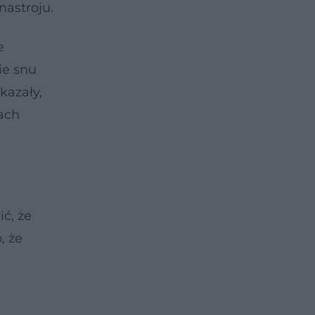
astroju.
e
ie snu
kazały,
ach
ć, że
, że