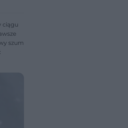
w ciągu
zawsze
owy szum
ć