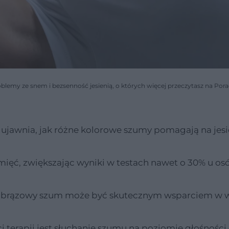
oblemy ze snem i bezsenność jesienią, o których więcej przeczytasz na Por
 ujawnia, jak różne kolorowe szumy pomagają na jes
ć, zwiększając wyniki w testach nawet o 30% u os
 że brązowy szum może być skutecznym wsparciem w 
 terapii jest słuchanie szumu na poziomie głośności 