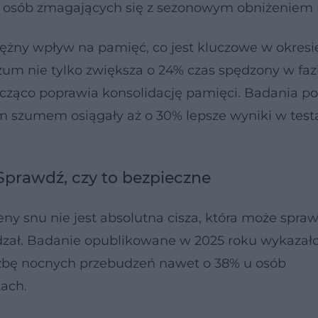
u osób zmagających się z sezonowym obniżeniem n
tężny wpływ na pamięć, co jest kluczowe w okresi
um nie tylko zwiększa o 24% czas spędzony w faz
acząco poprawia konsolidację pamięci. Badania po
ym szumem osiągały aż o 30% lepsze wyniki w test
Sprawdź, czy to bezpieczne
snu nie jest absolutna cisza, która może sprawi
zał. Badanie opublikowane w 2025 roku wykazało
czbę nocnych przebudzeń nawet o 38% u osób
ach.