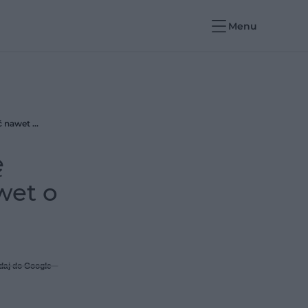
Menu
Kolorowe szumy ratują sen, nastrój i koncentrację jesienią? Jeden z nich może poprawić pamięć nawet o 30 proc.
ę
wet o
daj do Google