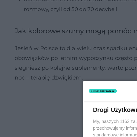
rozmowy, czyli od 50 do 70 decybeli
Jak kolorowe szumy mogą pomóc n
Jesień w Polsce to dla wielu czas spadku ene
obowiązków po letnim wypoczynku często p
sięgniesz po kolejne suplementy, warto poz
noc – terapię dźwiękiem.
Drogi Użytkow
My, naszych 1162 zau
przechowujemy informa
standardowe informac