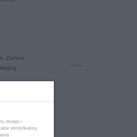
m. Zanim
okojną
y dostęp i
lne identyfikatory,
iania