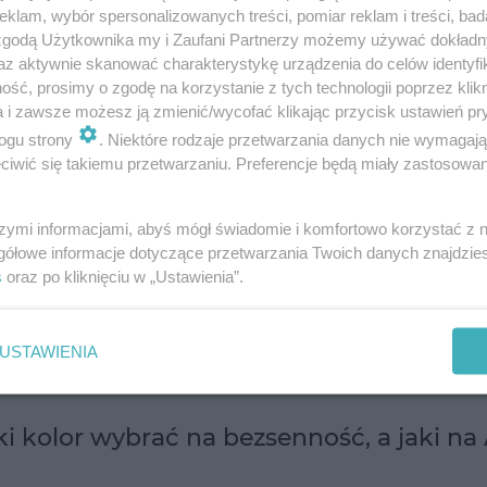
klam, wybór spersonalizowanych treści, pomiar reklam i treści, bad
 zgodą Użytkownika my i Zaufani Partnerzy możemy używać dokład
az aktywnie skanować charakterystykę urządzenia do celów identyfi
ść, prosimy o zgodę na korzystanie z tych technologii poprzez klikn
a i zawsze możesz ją zmienić/wycofać klikając przycisk ustawień pr
ogu strony
. Niektóre rodzaje przetwarzania danych nie wymagaj
iwić się takiemu przetwarzaniu. Preferencje będą miały zastosowanie
z 2025 roku, dźwięki takie jak biały, różowy cz
skutecznie maskują hałasy z otoczenia, a po drugi
szymi informacjami, abyś mógł świadomie i komfortowo korzystać z
gółowe informacje dotyczące przetwarzania Twoich danych znajdzi
łatwiając
zasypianie
. Jest to szczególnie ważne w 
s
oraz po kliknięciu w „Ustawienia”.
regulowany.
USTAWIENIA
o Odpytani, odc.6, bezsenność
ki kolor wybrać na bezsenność, a jaki n