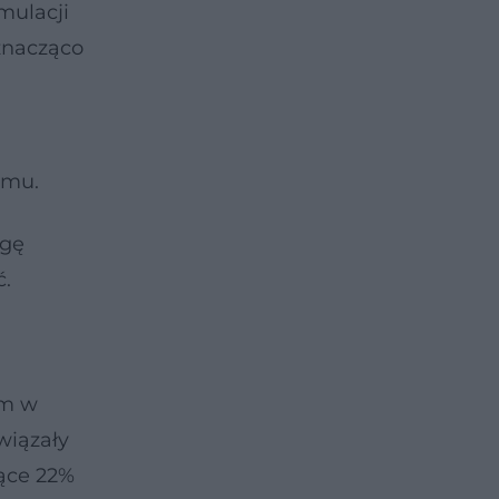
mulacji
 znacząco
zmu.
lgę
ć.
em w
wiązały
ące 22%