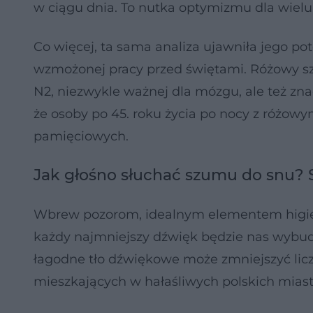
w ciągu dnia. To nutka optymizmu dla wiel
Co więcej, ta sama analiza ujawniła jego po
wzmożonej pracy przed świętami. Różowy sz
N2, niezwykle ważnej dla mózgu, ale też zn
że osoby po 45. roku życia po nocy z różow
pamięciowych.
Jak głośno słuchać szumu do snu? 
Wbrew pozorom, idealnym elementem higieny 
każdy najmniejszy dźwięk będzie nas wybud
łagodne tło dźwiękowe może zmniejszyć li
mieszkających w hałaśliwych polskich miast