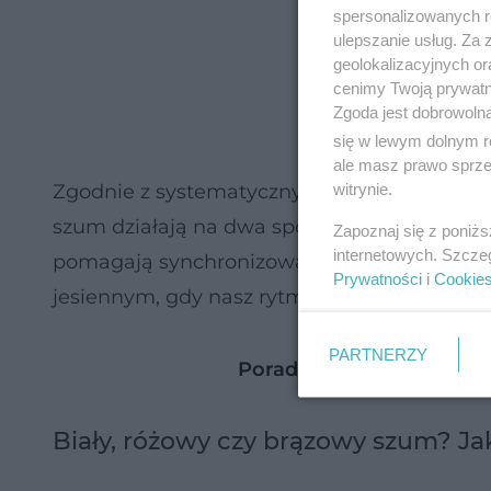
spersonalizowanych re
ulepszanie usług. Za
geolokalizacyjnych or
cenimy Twoją prywatno
Zgoda jest dobrowoln
się w lewym dolnym r
ale masz prawo sprzec
witrynie.
Zgodnie z systematycznym przeglądem badań 
szum działają na dwa sposoby. Po pierwsze, 
Zapoznaj się z poniż
internetowych. Szcze
pomagają synchronizować fale mózgowe, u
Prywatności
i
Cookie
jesiennym, gdy nasz rytm dobowy bywa roz
PARTNERZY
Poradnik Zdrowie: Zdrow
Biały, różowy czy brązowy szum? Ja