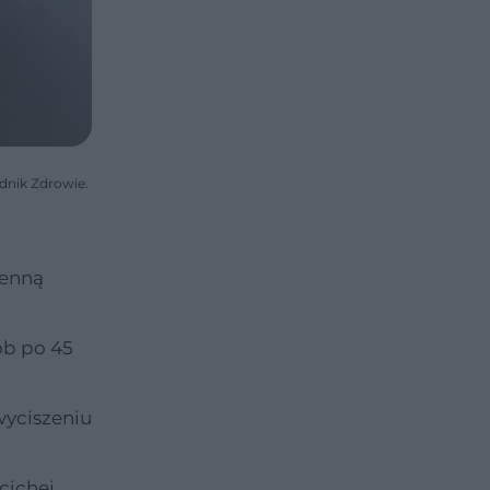
adnik Zdrowie.
ienną
ób po 45
wyciszeniu
cichej