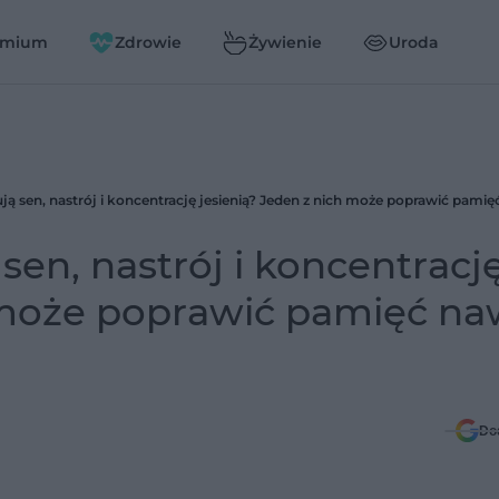
emium
Zdrowie
Żywienie
Uroda
sen, nastrój i koncentracj
h może poprawić pamięć na
Do