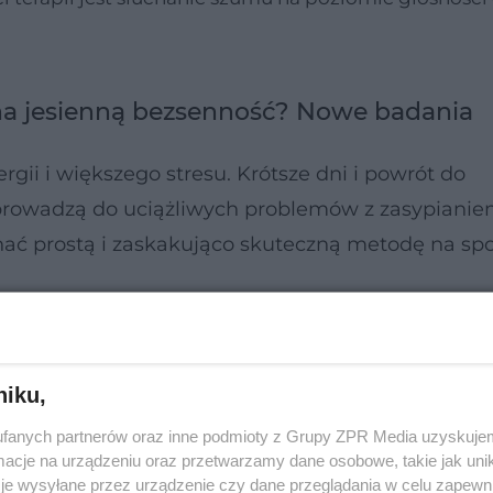
a jesienną bezsenność? Nowe badania
rgii i większego stresu. Krótsze dni i powrót do
rowadzą do uciążliwych problemów z zasypianie
nać prostą i zaskakująco skuteczną metodę na sp
niku,
fanych partnerów oraz inne podmioty z Grupy ZPR Media uzyskujem
cje na urządzeniu oraz przetwarzamy dane osobowe, takie jak unika
je wysyłane przez urządzenie czy dane przeglądania w celu zapewn