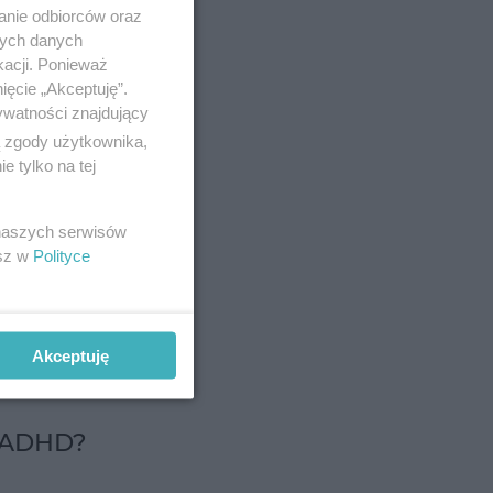
anie odbiorców oraz
nych danych
kacji. Ponieważ
ięcie „Akceptuję”.
ywatności znajdujący
ą zgody użytkownika,
 tylko na tej
y brązowy
e,
 naszych serwisów
esz w
Polityce
sezonie
Akceptuję
a ADHD?