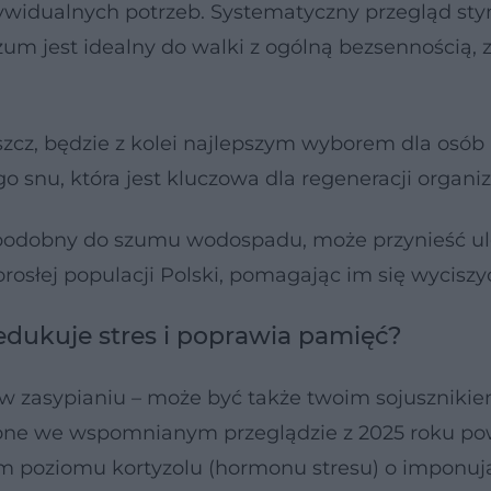
widualnych potrzeb. Systematyczny przegląd sty
szum jest idealny do walki z ogólną bezsennością,
szcz, będzie z kolei najlepszym wyborem dla osób
o snu, która jest kluczowa dla regeneracji organi
 podobny do szumu wodospadu, może przynieść u
orosłej populacji Polski, pomagając im się wyciszy
redukuje stres i poprawia pamięć?
 w zasypianiu – może być także twoim sojuszniki
zone we wspomnianym przeglądzie z 2025 roku po
m poziomu kortyzolu (hormonu stresu) o imponuj