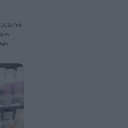
naczenie
czów
ego