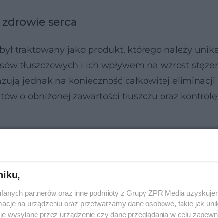
i zdrowie serca
był traktowany jako produkt, którego należy unika
ów tłuszczowych i ich wpływem na wzrost stężeni
ują jednak na konieczność całkowitej eliminacji
ów o obniżonej zawartości tłuszczu oraz kontrolę
niku,
fanych partnerów oraz inne podmioty z Grupy ZPR Media uzyskujem
cje na urządzeniu oraz przetwarzamy dane osobowe, takie jak unika
je wysyłane przez urządzenie czy dane przeglądania w celu zapewn