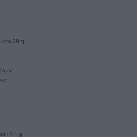
koło 28 g
zając
est
 i 1,4 g