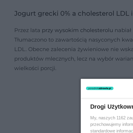
Jogurt grecki 0% a cholesterol LDL 
Przez lata
przy wysokim cholesterolu
nabiał 
Tłumaczono to zawartością nasyconych kwas
LDL. Obecne zalecenia żywieniowe nie wskaz
produktów mlecznych, lecz na wybór wariant
wielkości porcji.
Drogi Użytkow
My, naszych 1162 zau
przechowujemy informa
standardowe informac