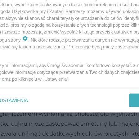
klam, wybór spersonalizowanych treści, pomiar reklam i treści, bad
 zgodą Użytkownika my i Zaufani Partnerzy możemy używać dokład
az aktywnie skanować charakterystykę urządzenia do celów identyfi
ść, prosimy o zgodę na korzystanie z tych technologii poprzez klikn
a i zawsze możesz ją zmienić/wycofać klikając przycisk ustawień pr
ogu strony
. Niektóre rodzaje przetwarzania danych nie wymagaj
 który łączy wysoką zawartość białka z brakiem tł
iwić się takiemu przetwarzaniu. Preferencje będą miały zastosowanie
 16 g białka przy zerowej zawartości tłuszczu.
szymi informacjami, abyś mógł świadomie i komfortowo korzystać z
ka z procesu odsączania serwatki, co prowadzi do
gółowe informacje dotyczące przetwarzania Twoich danych znajdzi
są żywe kultury bakterii i probiotyki, które mo
s
oraz po kliknięciu w „Ustawienia”.
 całkowitego oraz frakcji LDL, przy jednoczesnym
USTAWIENIA
raniczeniem wchłaniania cholesterolu w jelitach
odatku cukru może zastępować śmietanę lub majon
pozwala uniknąć dodatkowych cukrów prostych, kt