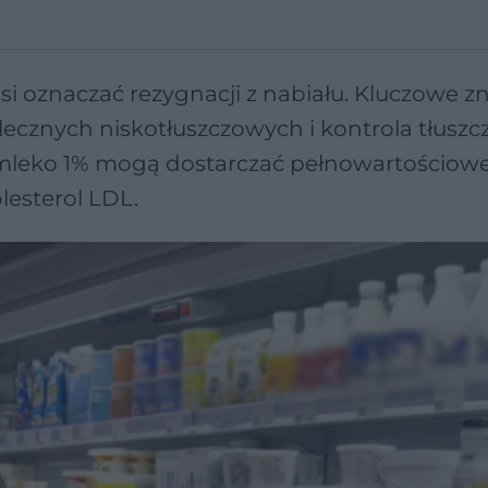
si oznaczać rezygnacji z nabiału. Kluczowe z
znych niskotłuszczowych i kontrola tłusz
y mleko 1% mogą dostarczać pełnowartościow
esterol LDL.