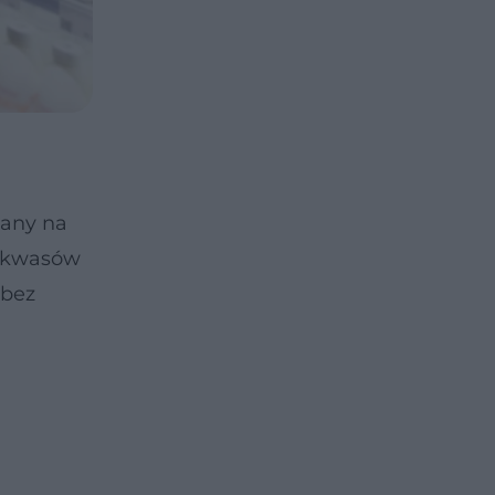
iany na
h kwasów
 bez