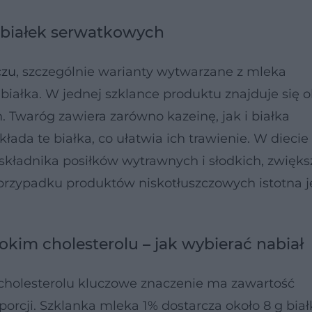
la białek serwatkowych
czu
, szczególnie warianty wytwarzane z mleka
białka. W jednej szklance produktu znajduje się o
h. Twaróg zawiera zarówno kazeinę, jak i białka
ada te białka, co ułatwia ich trawienie. W diecie
składnika posiłków wytrawnych i słodkich, zwięks
rzypadku produktów niskotłuszczowych istotna j
okim cholesterolu – jak wybierać nabiał
cholesterolu kluczowe znaczenie ma zawartość
cji. Szklanka mleka 1% dostarcza około 8 g białka