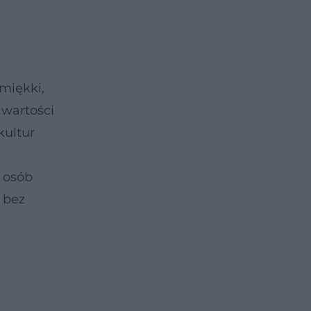
miękki,
awartości
kultur
 osób
 bez