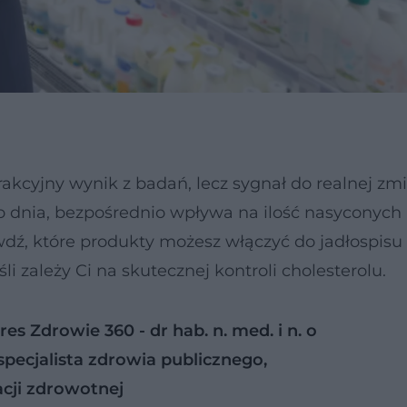
rakcyjny wynik z badań, lecz sygnał do realnej zm
ego dnia, bezpośrednio wpływa na ilość nasyconyc
awdź, które produkty możesz włączyć do jadłospisu
śli zależy Ci na skutecznej kontroli cholesterolu.
s Zdrowie 360 - dr hab. n. med. i n. o
specjalista zdrowia publicznego,
acji zdrowotnej