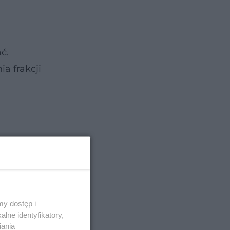
ć.
a frakcji
y dostęp i
lne identyfikatory,
iania