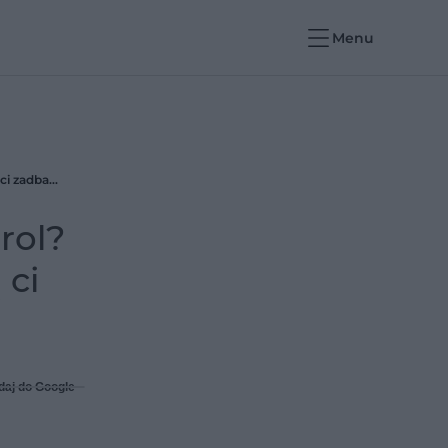
Menu
Czy możesz jeść nabiał jeśli masz wysoki cholesterol? Oto 4 produkty mleczne produkty, które pomogą ci zadbać o serce
rol?
 ci
daj do Google