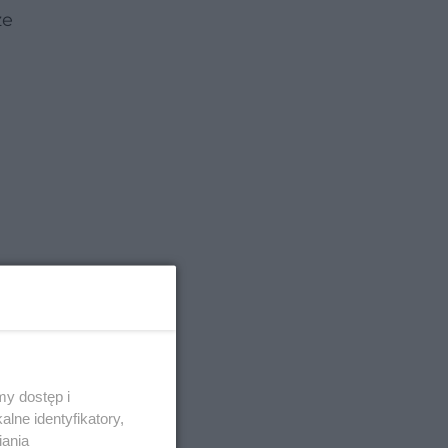
że
y dostęp i
lne identyfikatory,
iania