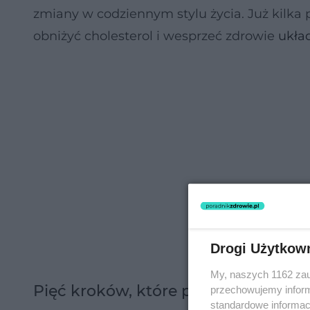
zmiany w codziennym stylu życia. Już kilk
obniżyć cholesterol i wesprzeć zdrowie
ukła
Drogi Użytkow
My, naszych 1162 zau
Pięć kroków, które pomogą obniżyć 
przechowujemy informa
standardowe informac