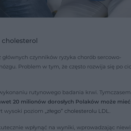
cholesterol
z głównych czynników ryzyka chorób sercowo-
ózgu. Problem w tym, że często rozwija się po cic
o wykonaniu rutynowego badania krwi. Tymczase
wet 20 milionów dorosłych Polaków może mieć
yt wysoki poziom
„złego” cholesterolu LDL
.
utecznie wpłynąć na wyniki, wprowadzając niewi