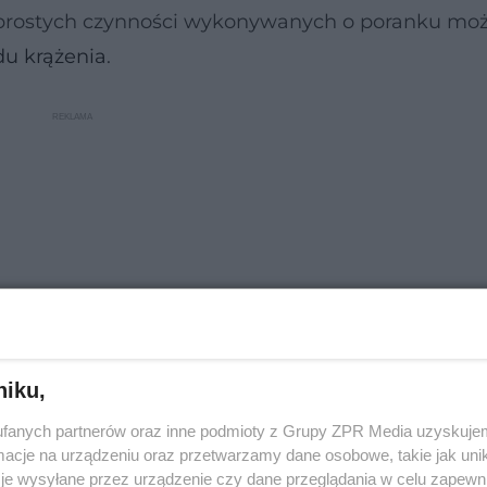
a prostych czynności wykonywanych o poranku mo
du krążenia
.
niku,
fanych partnerów oraz inne podmioty z Grupy ZPR Media uzyskujem
cholesterol
cje na urządzeniu oraz przetwarzamy dane osobowe, takie jak unika
je wysyłane przez urządzenie czy dane przeglądania w celu zapewn