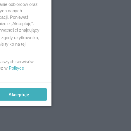
anie odbiorców oraz
nych danych
kacji. Ponieważ
hu, nie
ięcie „Akceptuję”.
ywatności znajdujący
ą zgody użytkownika,
m
według
 tylko na tej
 naszych serwisów
esz w
Polityce
elkie
że
Akceptuję