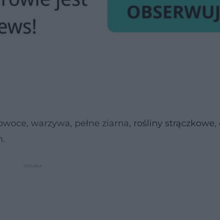
 owoce, warzywa, pełne ziarna,
rośliny strączkowe
,
h.