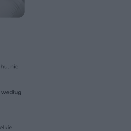
hu, nie
m
według
elkie