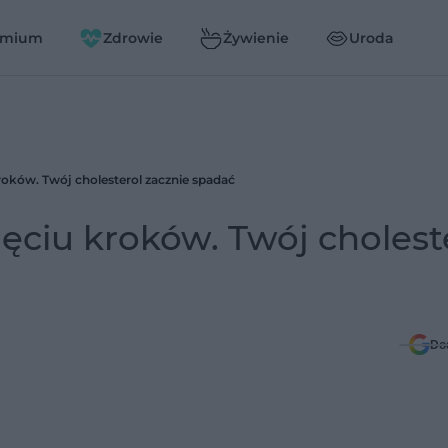
emium
Zdrowie
Żywienie
Uroda
kroków. Twój cholesterol zacznie spadać
ięciu kroków. Twój cholest
Do