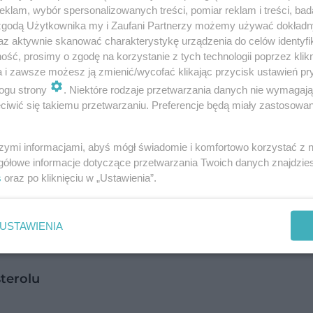
klam, wybór spersonalizowanych treści, pomiar reklam i treści, bad
z głównych czynników ryzyka chorób sercowo-
 zgodą Użytkownika my i Zaufani Partnerzy możemy używać dokład
az aktywnie skanować charakterystykę urządzenia do celów identyfi
ózgu. Problem w tym, że często rozwija się po cic
ść, prosimy o zgodę na korzystanie z tych technologii poprzez klikn
a i zawsze możesz ją zmienić/wycofać klikając przycisk ustawień pr
ogu strony
. Niektóre rodzaje przetwarzania danych nie wymagaj
o wykonaniu rutynowego badania krwi. Tymczase
iwić się takiemu przetwarzaniu. Preferencje będą miały zastosowanie
wet 20 milionów dorosłych Polaków może mieć
szymi informacjami, abyś mógł świadomie i komfortowo korzystać z
yt wysoki poziom
„złego” cholesterolu LDL
.
gółowe informacje dotyczące przetwarzania Twoich danych znajdzi
s
oraz po kliknięciu w „Ustawienia”.
utecznie wpłynąć na wyniki, wprowadzając niewi
a prostych czynności wykonywanych o poranku mo
USTAWIENIA
du krążenia
.
terolu