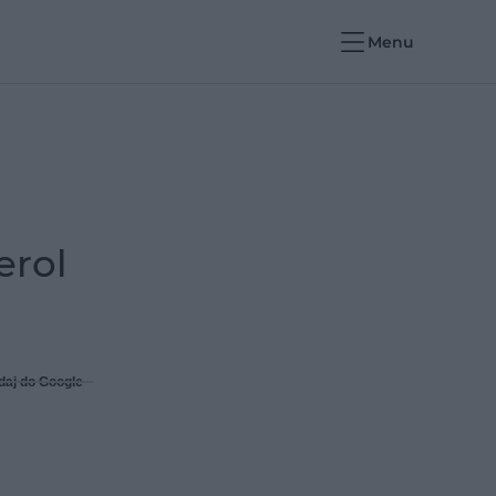
Menu
erol
daj do Google