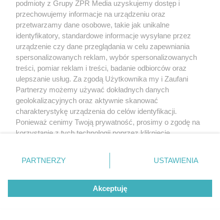
podmioty z Grupy ZPR Media uzyskujemy dostęp i
przechowujemy informacje na urządzeniu oraz
przetwarzamy dane osobowe, takie jak unikalne
identyfikatory, standardowe informacje wysyłane przez
urządzenie czy dane przeglądania w celu zapewniania
spersonalizowanych reklam, wybór spersonalizowanych
treści, pomiar reklam i treści, badanie odbiorców oraz
ulepszanie usług. Za zgodą Użytkownika my i Zaufani
Partnerzy możemy używać dokładnych danych
geolokalizacyjnych oraz aktywnie skanować
charakterystykę urządzenia do celów identyfikacji.
Ponieważ cenimy Twoją prywatność, prosimy o zgodę na
korzystanie z tych technologii poprzez kliknięcie
„Akceptuję”. Zgoda jest dobrowolna i zawsze możesz ją
zmienić/wycofać klikając przycisk ustawień prywatności
PARTNERZY
USTAWIENIA
znajdujący się w lewym dolnym rogu strony
. Niektóre
rodzaje przetwarzania danych nie wymagają zgody
Akceptuję
użytkownika, ale masz prawo sprzeciwić się takiemu
przetwarzaniu. Preferencje będą miały zastosowanie tylko
na tej witrynie.