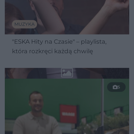
MUZYKA
"ESKA Hity na Czasie" – playlista,
która rozkręci każdą chwilę
5