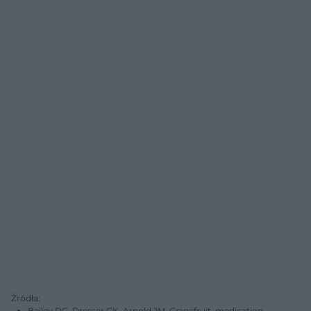
Źródła:
Bailey DG, Dresser GK, Arnold JM. Grapefruit–medication