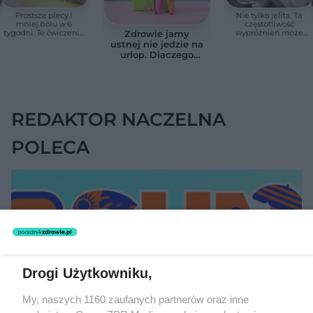
Prostsze plecy i
Nie tylko jelita. Ta
mniej bólu w 6
częstotliwość
tygodni. Te ćwiczenia
wypróżnień może
Zdrowie jamy
pomagają
mieć znaczenie dla
ustnej nie jedzie na
zmniejszyć wdowi
całego organizmu
urlop. Dlaczego
garb
podczas wakacji nie
warto zapominać o
przestrzeniach
międzyzębowych?
REDAKTOR NACZELNA
POLECA
Drogi Użytkowniku,
My, naszych 1160 zaufanych partnerów oraz inne