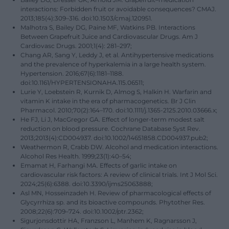
interactions: Forbidden fruit or avoidable consequences? CMAJ.
2013;185(4):309–316. doi:10.1503/cmaj.120951.
Malhotra S, Bailey DG, Paine MF, Watkins PB. Interactions
Between Grapefruit Juice and Cardiovascular Drugs. Am J
Cardiovasc Drugs. 2001;1(4): 281–297;
Chang AR, Sang Y, Leddy J, et al. Antihypertensive medications
and the prevalence of hyperkalemia in a large health system.
Hypertension. 2016;67(6):1181–1188.
doi:10.1161/HYPERTENSIONAHA.115.06511;
Lurie Y, Loebstein R, Kurnik D, Almog S, Halkin H. Warfarin and
vitamin K intake in the era of pharmacogenetics. Br J Clin
Pharmacol. 2010;70(2):164–170. doi:10.1111/j.1365-2125.2010.03666.x;
He FJ, Li J, MacGregor GA. Effect of longer-term modest salt
reduction on blood pressure. Cochrane Database Syst Rev.
2013;2013(4):CD004937. doi:10.1002/14651858.CD004937.pub2;
Weathermon R, Crabb DW. Alcohol and medication interactions.
Alcohol Res Health. 1999;23(1):40–54;
Emamat H, Farhangi MA. Effects of garlic intake on
cardiovascular risk factors: A review of clinical trials. Int J Mol Sci.
2024;25(6):6388. doi:10.3390/ijms25063888;
Asl MN, Hosseinzadeh H. Review of pharmacological effects of
Glycyrrhiza sp. and its bioactive compounds. Phytother Res.
2008;22(6):709–724. doi:10.1002/ptr.2362;
Sigurjonsdottir HA, Franzson L, Manhem K, Ragnarsson J,