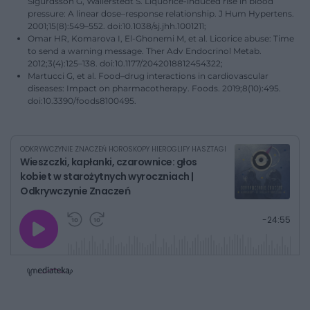
Sigurdsson G, Wallerstedt S. Liquorice-induced rise in blood
pressure: A linear dose–response relationship. J Hum Hypertens.
2001;15(8):549–552. doi:10.1038/sj.jhh.1001211;
Omar HR, Komarova I, El-Ghonemi M, et al. Licorice abuse: Time
to send a warning message. Ther Adv Endocrinol Metab.
2012;3(4):125–138. doi:10.1177/2042018812454322;
Martucci G, et al. Food–drug interactions in cardiovascular
diseases: Impact on pharmacotherapy. Foods. 2019;8(10):495.
doi:10.3390/foods8100495.
ODKRYWCZYNIE ZNACZEŃ HOROSKOPY HIEROGLIFY HASZTAGI
Wieszczki, kapłanki, czarownice: głos
kobiet w starożytnych wyroczniach |
Odkrywczynie Znaczeń
G
P
P
P
-
24:55
r
r
r
o
a
z
z
j
z
e
e
w
w
o
i
i
s
ń
ń
t
1
1
0
0
a
s
s
ł