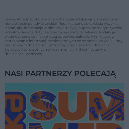
d
d
y
o
o
c
t
p
u
r
z
ł
z
Serwis PoradnikZdrowie.pl ma charakter edukacyjny, nie stanowi i
a
u
o
nie zastępuje porady lekarskiej. Redakcja serwisu dokłada wszelkich
s
d
starań, aby informacje w nim zawarte były poprawne merytorycznie,
u
Â
jednakże decyzja dotycząca leczenia należy do lekarza. Redakcja i
wydawca serwisu nie ponoszą odpowiedzialności wynikającej z
zastosowania informacji zamieszczonych na stronach serwisu, który
nie prowadzi działalności leczniczej polegającej na udzielaniu
świadczeń zdrowotnych w rozumieniu art. 3 ust 1 ustawy o
działalności leczniczej.
NASI PARTNERZY POLECAJĄ