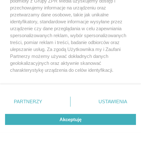
podmioty z Grupy ZPR Media uzyskujemy dostęp i
przechowujemy informacje na urządzeniu oraz
przetwarzamy dane osobowe, takie jak unikalne
identyfikatory, standardowe informacje wysyłane przez
MATERIAŁ SPONSOROWANY
urządzenie czy dane przeglądania w celu zapewniania
ESKA Summer Camp 2026 rusza w
spersonalizowanych reklam, wybór spersonalizowanych
treści, pomiar reklam i treści, badanie odbiorców oraz
trasę! Odwiedź strefę Wawel i
ulepszanie usług. Za zgodą Użytkownika my i Zaufani
spróbuj kultowych Michałków z
Partnerzy możemy używać dokładnych danych
Wawelu
geolokalizacyjnych oraz aktywnie skanować
charakterystykę urządzenia do celów identyfikacji.
Ponieważ cenimy Twoją prywatność, prosimy o zgodę na
korzystanie z tych technologii poprzez kliknięcie
„Akceptuję”. Zgoda jest dobrowolna i zawsze możesz ją
zmienić/wycofać klikając przycisk ustawień prywatności
PARTNERZY
USTAWIENIA
znajdujący się w lewym dolnym rogu strony
. Niektóre
rodzaje przetwarzania danych nie wymagają zgody
Akceptuję
użytkownika, ale masz prawo sprzeciwić się takiemu
przetwarzaniu. Preferencje będą miały zastosowanie tylko
na tej witrynie.