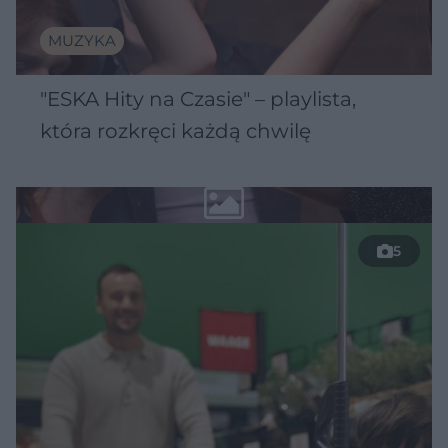
MUZYKA
"ESKA Hity na Czasie" – playlista,
która rozkręci każdą chwilę
5