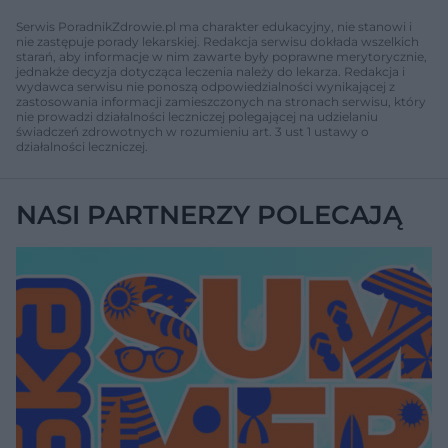
Serwis PoradnikZdrowie.pl ma charakter edukacyjny, nie stanowi i
nie zastępuje porady lekarskiej. Redakcja serwisu dokłada wszelkich
starań, aby informacje w nim zawarte były poprawne merytorycznie,
jednakże decyzja dotycząca leczenia należy do lekarza. Redakcja i
wydawca serwisu nie ponoszą odpowiedzialności wynikającej z
zastosowania informacji zamieszczonych na stronach serwisu, który
nie prowadzi działalności leczniczej polegającej na udzielaniu
świadczeń zdrowotnych w rozumieniu art. 3 ust 1 ustawy o
działalności leczniczej.
NASI PARTNERZY POLECAJĄ