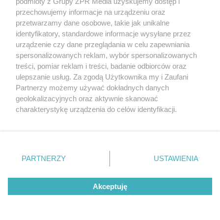
podmioty z Grupy ZPR Media uzyskujemy dostęp i
przechowujemy informacje na urządzeniu oraz
przetwarzamy dane osobowe, takie jak unikalne
"ESKA Hity na Czasie" – playlista,
identyfikatory, standardowe informacje wysyłane przez
która rozkręci każdą chwilę
urządzenie czy dane przeglądania w celu zapewniania
spersonalizowanych reklam, wybór spersonalizowanych
treści, pomiar reklam i treści, badanie odbiorców oraz
ulepszanie usług. Za zgodą Użytkownika my i Zaufani
Partnerzy możemy używać dokładnych danych
geolokalizacyjnych oraz aktywnie skanować
5
charakterystykę urządzenia do celów identyfikacji.
Ponieważ cenimy Twoją prywatność, prosimy o zgodę na
korzystanie z tych technologii poprzez kliknięcie
„Akceptuję”. Zgoda jest dobrowolna i zawsze możesz ją
zmienić/wycofać klikając przycisk ustawień prywatności
PARTNERZY
USTAWIENIA
znajdujący się w lewym dolnym rogu strony
. Niektóre
rodzaje przetwarzania danych nie wymagają zgody
Akceptuję
użytkownika, ale masz prawo sprzeciwić się takiemu
przetwarzaniu. Preferencje będą miały zastosowanie tylko
na tej witrynie.