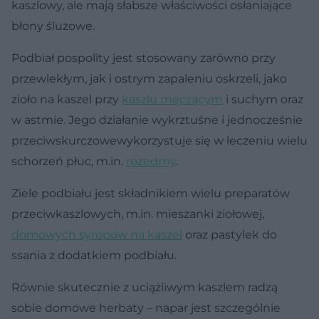
kaszlowy, ale mają słabsze właściwości osłaniające
błony śluzowe.
Podbiał pospolity jest stosowany zarówno przy
przewlekłym, jak i ostrym zapaleniu oskrzeli, jako
zioło na kaszel przy
kaszlu męczącym
i suchym oraz
w astmie. Jego działanie wykrztuśne i jednocześnie
przeciwskurczowewykorzystuje się w leczeniu wielu
schorzeń płuc, m.in.
rozedmy
.
Ziele podbiału jest składnikiem wielu preparatów
przeciwkaszlowych, m.in. mieszanki ziołowej,
domowych syropów na kaszel
oraz pastylek do
ssania z dodatkiem podbiału.
Równie skutecznie z uciążliwym kaszlem radzą
sobie domowe herbaty – napar jest szczególnie