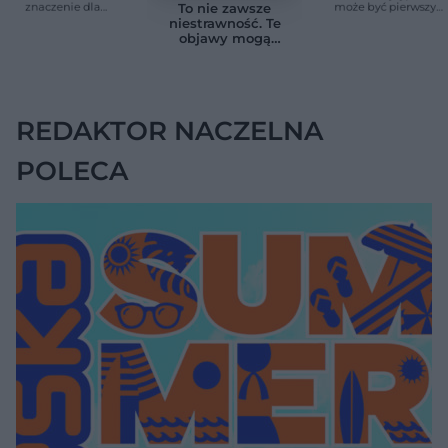
znaczenie dla
może być pierwszy
To nie zawsze
zdrowia. Naukowcy
cichy sygnał raka
niestrawność. Te
wskazali zdrowy
trzustki, zanim
objawy mogą
zakres
pojawią się inne
wskazywać na raka
objawy
trzustki
REDAKTOR NACZELNA
POLECA