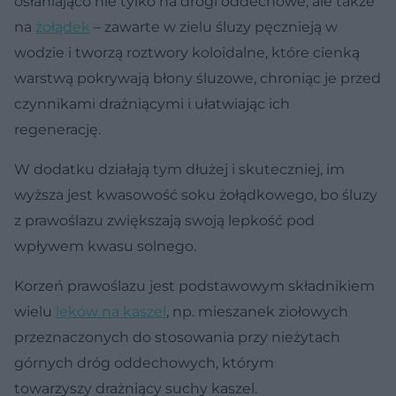
osłaniająco nie tylko na drogi oddechowe, ale także
na
żołądek
– zawarte w zielu śluzy pęcznieją w
wodzie i tworzą roztwory koloidalne, które cienką
warstwą pokrywają błony śluzowe, chroniąc je przed
czynnikami drażniącymi i ułatwiając ich
regenerację.
W dodatku działają tym dłużej i skuteczniej, im
wyższa jest kwasowość soku żołądkowego, bo śluzy
z prawoślazu zwiększają swoją lepkość pod
wpływem kwasu solnego.
Korzeń prawoślazu jest podstawowym składnikiem
wielu
leków na kaszel
, np. mieszanek ziołowych
przeznaczonych do stosowania przy nieżytach
górnych dróg oddechowych, którym
towarzyszy drażniący suchy kaszel.