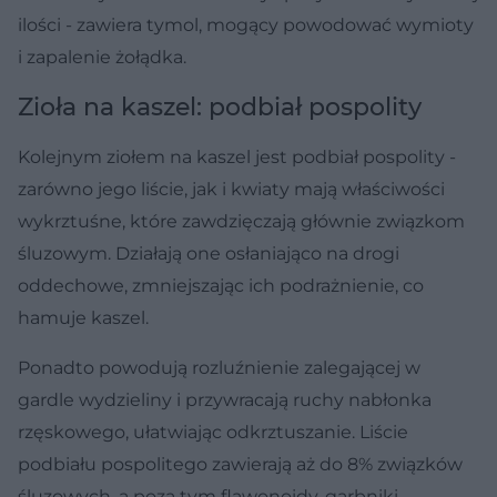
ilości - zawiera tymol, mogący powodować wymioty
i zapalenie żołądka.
Zioła na kaszel: podbiał pospolity
Kolejnym ziołem na kaszel jest podbiał pospolity -
zarówno jego liście, jak i kwiaty mają właściwości
wykrztuśne, które zawdzięczają głównie związkom
śluzowym. Działają one osłaniająco na drogi
oddechowe, zmniejszając ich podrażnienie, co
hamuje kaszel.
Ponadto powodują rozluźnienie zalegającej w
gardle wydzieliny i przywracają ruchy nabłonka
rzęskowego, ułatwiając odkrztuszanie. Liście
podbiału pospolitego zawierają aż do 8% związków
śluzowych, a poza tym flawonoidy, garbniki,