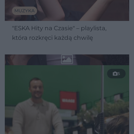
MUZYKA
"ESKA Hity na Czasie" – playlista,
która rozkręci każdą chwilę
5