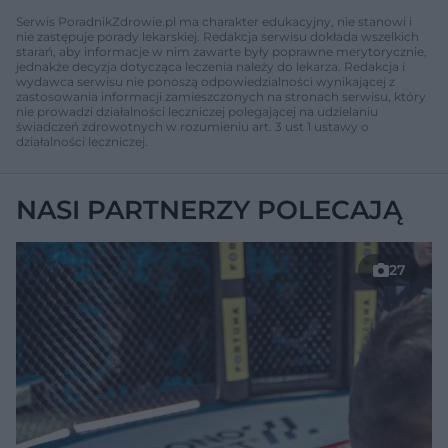
Serwis PoradnikZdrowie.pl ma charakter edukacyjny, nie stanowi i
nie zastępuje porady lekarskiej. Redakcja serwisu dokłada wszelkich
starań, aby informacje w nim zawarte były poprawne merytorycznie,
jednakże decyzja dotycząca leczenia należy do lekarza. Redakcja i
wydawca serwisu nie ponoszą odpowiedzialności wynikającej z
zastosowania informacji zamieszczonych na stronach serwisu, który
nie prowadzi działalności leczniczej polegającej na udzielaniu
świadczeń zdrowotnych w rozumieniu art. 3 ust 1 ustawy o
działalności leczniczej.
NASI PARTNERZY POLECAJĄ
27