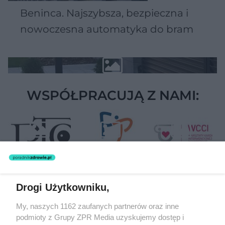
Beninca. Najszybsza, bezpieczna i
nowoczesna automatyka do bram
WSPÓŁPRACUJĄ Z NAMI:
Drogi Użytkowniku,
Żaden utwór zamieszczony w serwisie nie może być powielany i
My, naszych 1162 zaufanych partnerów oraz inne
rozpowszechniany lub dalej rozpowszechniany w jakikolwiek sposób
podmioty z Grupy ZPR Media uzyskujemy dostęp i
(w tym także elektroniczny lub mechaniczny) na jakimkolwiek polu