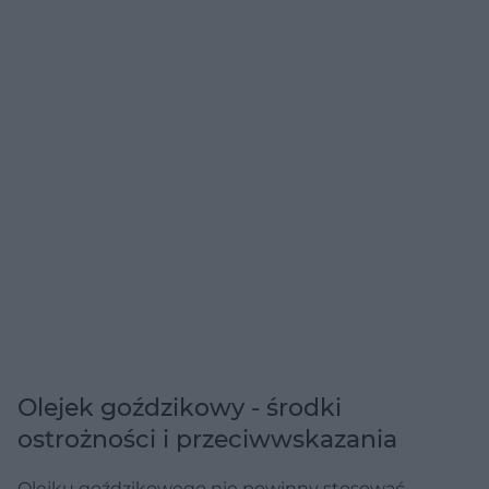
Olejek goździkowy - środki
ostrożności i przeciwwskazania
Olejku goździkowego nie powinny stosować