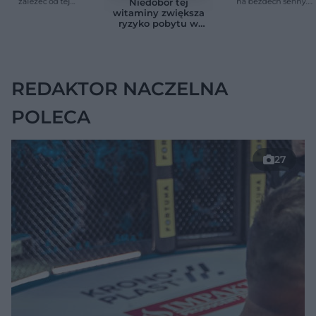
zależeć od tej
na bezdech senny.
Niedobór tej
witaminy. Odkrycie
Efekty zaskoczyły
witaminy zwiększa
zaskoczyło
badaczy
ryzyko pobytu w
naukowców
szpitalu. Badanie
objęło 36 tys. osób
REDAKTOR NACZELNA
POLECA
27