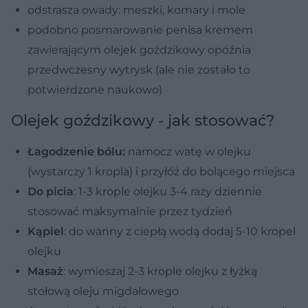
odstrasza owady: meszki, komary i mole
podobno posmarowanie penisa kremem
zawierającym olejek goździkowy opóźnia
przedwczesny wytrysk (ale nie zostało to
potwierdzone naukowo)
Olejek goździkowy - jak stosować?
Łagodzenie bólu:
namocz watę w olejku
(wystarczy 1 kropla) i przyłóż do bolącego miejsca
Do picia
: 1-3 krople olejku 3-4 razy dziennie
stosować maksymalnie przez tydzień
Kąpiel
: do wanny z ciepłą wodą dodaj 5-10 kropel
olejku
Masaż
: wymieszaj 2-3 krople olejku z łyżką
stołową oleju migdałowego