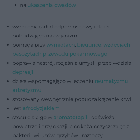
na
ukąszenia owadów
wzmacnia układ odpornościowy i działa
pobudzająco na organizm
pomaga przy
wymiotach
,
biegunce
,
wzdęciach
i
pasożytach przewodu pokarmowego
poprawia nastrój, rozjaśnia umysł i przeciwdziała
depresji
działa wspomagająco w leczeniu
reumatyzmu
i
artretyzmu
stosowany wewnętrznie pobudza krążenie krwi
jest
afrodyzjakiem
stosuje się go w
aromaterapii
- odświeża
powietrze i przy okazji je odkaża, oczyszczając z
bakterii, wirusów, grzybów i roztoczy