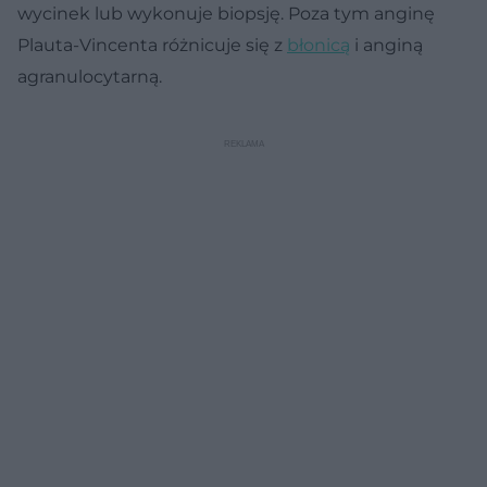
wycinek lub wykonuje biopsję. Poza tym anginę
Plauta-Vincenta różnicuje się z
błonicą
i anginą
agranulocytarną.