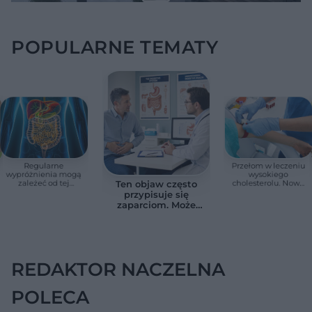
POPULARNE TEMATY
Regularne
Przełom w leczeniu
wypróżnienia mogą
wysokiego
zależeć od tej
cholesterolu. Nowa
Ten objaw często
witaminy. Odkrycie
terapia zmniejszyła
przypisuje się
zaskoczyło
LDL o ponad połowę
zaparciom. Może
naukowców
jednak wskazywać
na chorobę jelita
REDAKTOR NACZELNA
POLECA