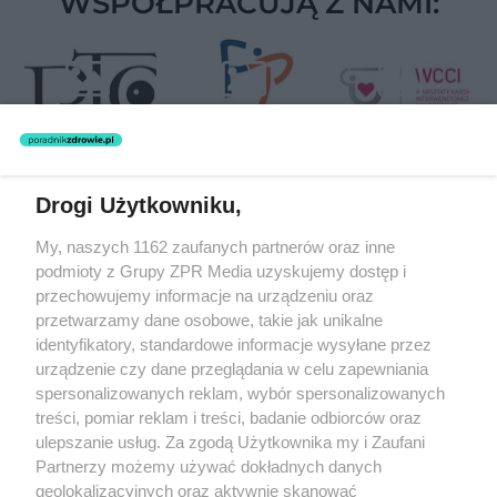
WSPÓŁPRACUJĄ Z NAMI:
Drogi Użytkowniku,
Żaden utwór zamieszczony w serwisie nie może być powielany i
My, naszych 1162 zaufanych partnerów oraz inne
rozpowszechniany lub dalej rozpowszechniany w jakikolwiek sposób
podmioty z Grupy ZPR Media uzyskujemy dostęp i
(w tym także elektroniczny lub mechaniczny) na jakimkolwiek polu
eksploatacji w jakiejkolwiek formie, włącznie z umieszczaniem w
przechowujemy informacje na urządzeniu oraz
Internecie bez pisemnej zgody właściciela praw. Jakiekolwiek użycie
przetwarzamy dane osobowe, takie jak unikalne
lub wykorzystanie utworów w całości lub w części z naruszeniem
identyfikatory, standardowe informacje wysyłane przez
prawa, tzn. bez właściwej zgody, jest zabronione pod groźbą kary i
może być ścigane prawnie.
urządzenie czy dane przeglądania w celu zapewniania
spersonalizowanych reklam, wybór spersonalizowanych
treści, pomiar reklam i treści, badanie odbiorców oraz
ulepszanie usług. Za zgodą Użytkownika my i Zaufani
Partnerzy możemy używać dokładnych danych
geolokalizacyjnych oraz aktywnie skanować