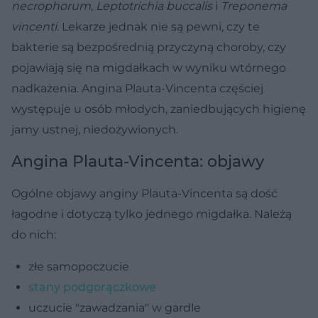
necrophorum
,
Leptotrichia buccalis
i
Treponema
vincenti
. Lekarze jednak nie są pewni, czy te
bakterie są bezpośrednią przyczyną choroby, czy
pojawiają się na migdałkach w wyniku wtórnego
nadkażenia. Angina Plauta-Vincenta częściej
występuje u osób młodych, zaniedbujących higienę
jamy ustnej, niedożywionych.
Angina Plauta-Vincenta: objawy
Ogólne objawy anginy Plauta-Vincenta są dość
łagodne i dotyczą tylko jednego migdałka. Należą
do nich:
złe samopoczucie
stany podgorączkowe
uczucie "zawadzania" w gardle