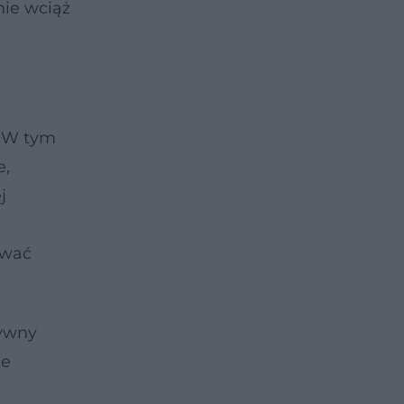
nie wciąż
. W tym
e,
j
wać
sywny
ce