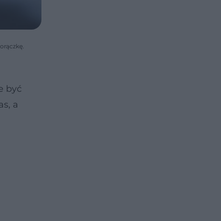
orączkę.
 być
as, a