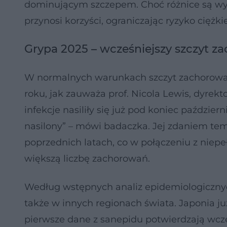
dominującym szczepem. Choć różnice są wyra
przynosi korzyści, ograniczając ryzyko ciężk
Grypa 2025 – wcześniejszy szczyt 
W normalnych warunkach szczyt zachorowa
roku, jak zauważa prof. Nicola Lewis, dyrekto
infekcje nasiliły się już pod koniec paździe
nasilony” – mówi badaczka. Jej zdaniem tem
poprzednich latach, co w połączeniu z ni
większą liczbę zachorowań.
Według wstępnych analiz epidemiologicznyc
także w innych regionach świata. Japonia j
pierwsze dane z sanepidu potwierdzają wcz