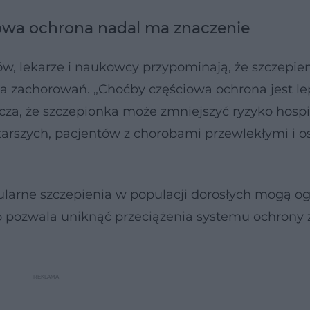
iowa ochrona nadal ma znaczenie
 lekarze i naukowcy przypominają, że szczepien
a zachorowań. „Choćby częściowa ochrona jest le
cza, że szczepionka może zmniejszyć ryzyko hospit
starszych, pacjentów z chorobami przewlekłymi i o
larne szczepienia w populacji dorosłych mogą og
co pozwala uniknąć przeciążenia systemu ochrony