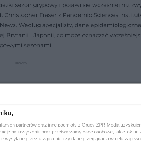
ężki sezon grypowy i pojawi się wcześniej niż zw
. Christopher Fraser z Pandemic Sciences Institut
News. Według specjalisty, dane epidemiologiczn
j Brytanii i Japonii, co może oznaczać wcześniejs
typowymi sezonami.
niku,
fanych partnerów oraz inne podmioty z Grupy ZPR Media uzyskujem
cje na urządzeniu oraz przetwarzamy dane osobowe, takie jak unika
je wysyłane przez urządzenie czy dane przeglądania w celu zapewn