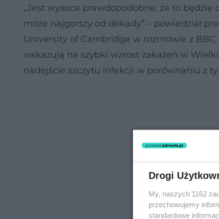
„Jest wysoce prawdopodobne, że to będzie ci
może najgorszy od dekady” – powiedział prof
University of Cambridge w rozmowie z BBC 
wskazują na szybki wzrost zakażeń w Wielkie
nadejście szczytu infekcji w porównaniu z 
Drogi Użytkow
My, naszych 1162 zau
przechowujemy informa
standardowe informac