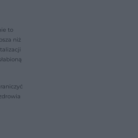
ie to
psza niż
alizacji
słabioną
raniczyć
 zdrowia