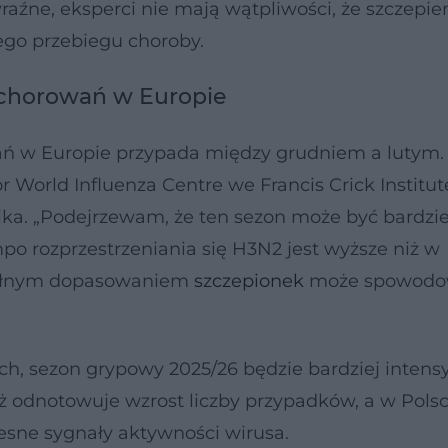
źne, eksperci nie mają wątpliwości, że szczepie
iego przebiegu choroby.
zachorowań w Europie
ń w Europie przypada między grudniem a lutym
r World Influenza Centre we Francis Crick Institut
rnika. „Podejrzewam, że ten sezon może być bardzie
po rozprzestrzeniania się H3N2 jest wyższe niż w
epełnym dopasowaniem
szczepionek
może spowodo
h, sezon grypowy 2025/26 będzie bardziej inten
uż odnotowuje wzrost liczby przypadków, a w Pols
esne sygnały aktywności wirusa.