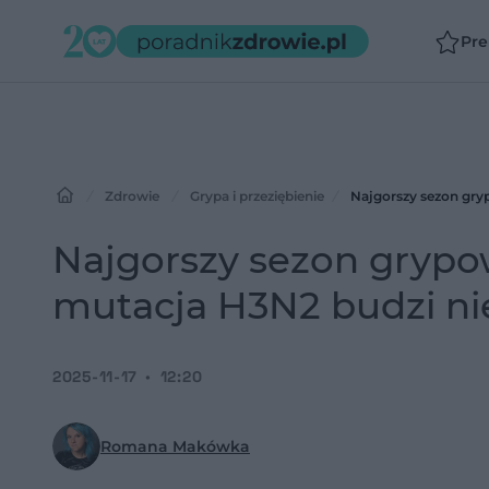
Pr
Zdrowie
Grypa i przeziębienie
Najgorszy sezon gry
Najgorszy sezon grypow
mutacja H3N2 budzi n
2025-11-17
12:20
Romana Makówka