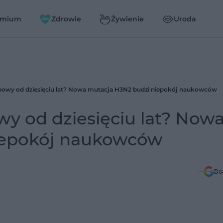
emium
Zdrowie
Żywienie
Uroda
powy od dziesięciu lat? Nowa mutacja H3N2 budzi niepokój naukowców
y od dziesięciu lat? Now
iepokój naukowców
Do