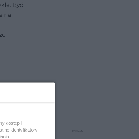
ykle. Być
e na
e
ze
y dostęp i
lne identyfikatory,
iania