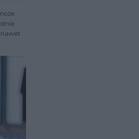
 może
ednie
– nawet