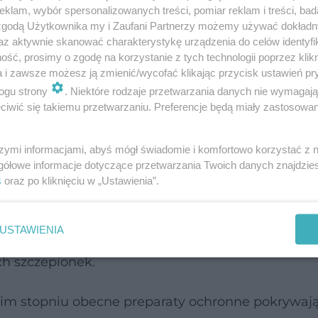
klam, wybór spersonalizowanych treści, pomiar reklam i treści, bad
 zgodą Użytkownika my i Zaufani Partnerzy możemy używać dokład
az aktywnie skanować charakterystykę urządzenia do celów identyfi
zewidywalna. Nawet jeśli w Australii, gdzie sezon 
ść, prosimy o zgodę na korzystanie z tych technologii poprzez klikn
usa, nie ma pewności, jak zachowa się H3N2 w wa
a i zawsze możesz ją zmienić/wycofać klikając przycisk ustawień pr
ogu strony
. Niektóre rodzaje przetwarzania danych nie wymagaj
iwić się takiemu przetwarzaniu. Preferencje będą miały zastosowanie
y zmienił przebieg sezonu
szymi informacjami, abyś mógł świadomie i komfortowo korzystać z
gółowe informacje dotyczące przetwarzania Twoich danych znajdzi
owa mutacja wirusa grypy
H3N2 pojawiła się w śr
s
oraz po kliknięciu w „Ustawienia”.
aczy prof. Derek Smith z University of Cambridge, 
iecie i to szybciej niż zwykle”. Zmiany genetyczn
USTAWIENIA
ogą powodować jego większą odporność na przeci
h szczepionek.
akim stopniu obecne preparaty ochronne pokrywają