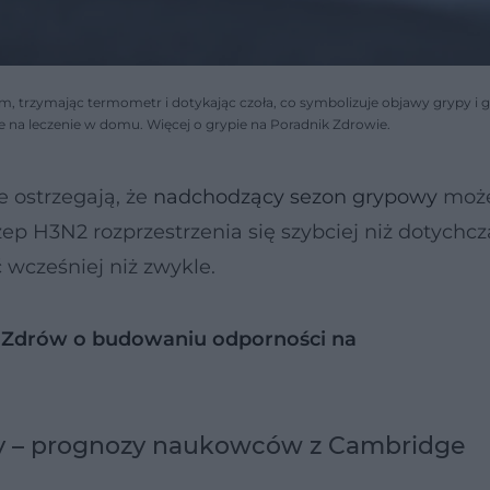
m, trzymając termometr i dotykając czoła, co symbolizuje objawy grypy i g
ące na leczenie w domu. Więcej o grypie na Poradnik Zdrowie.
e ostrzegają, że
nadchodzący sezon grypowy
może
ep H3N2 rozprzestrzenia się szybciej niż dotychcz
wcześniej niż zwykle.
MATERIAŁ SPONSOROWANY
j Zdrów o budowaniu odporności na
y – prognozy naukowców z Cambridge