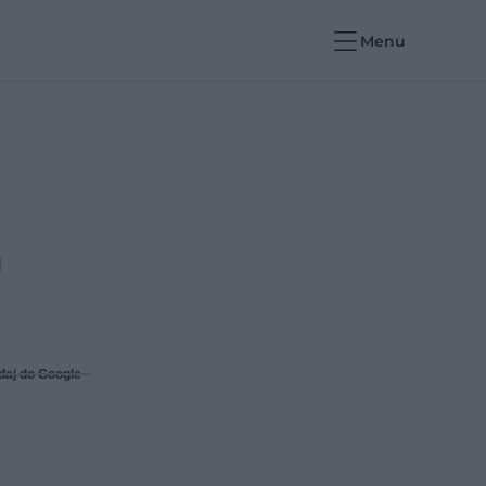
Menu
a
daj do Google