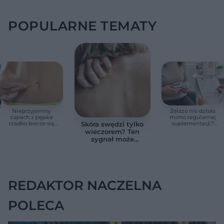
POPULARNE TEMATY
Nieprzyjemny
Żelazo nie działa
zapach z pępka
mimo regularnej
rzadko bierze się
suplementacji?
Skóra swędzi tylko
znikąd. Jeden objaw
Przyczyna może
wieczorem? Ten
zmienia wszystko
ukrywać się w
sygnał może
jelitach
wskazywać na
chorobę, która długo
nie daje objawów
REDAKTOR NACZELNA
POLECA