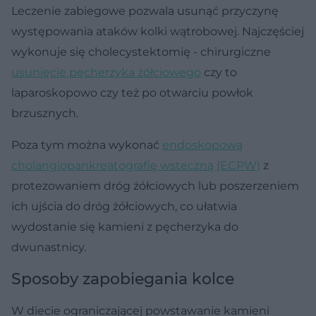
Leczenie zabiegowe pozwala usunąć przyczynę
występowania ataków kolki wątrobowej. Najczęściej
wykonuje się cholecystektomię - chirurgiczne
usunięcie pęcherzyka żółciowego
czy to
laparoskopowo czy też po otwarciu powłok
brzusznych.
Poza tym można wykonać
endoskopową
cholangiopankreatografię wsteczną (ECPW)
z
protezowaniem dróg żółciowych lub poszerzeniem
ich ujścia do dróg żółciowych, co ułatwia
wydostanie się kamieni z pęcherzyka do
dwunastnicy.
Sposoby zapobiegania kolce
W diecie ograniczającej powstawanie kamieni