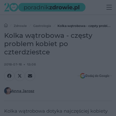
Zdrowie
Gastrologia
Kolka wątrobowa - częsty problem
kobiet po czterdziestce
Kolka wątrobowa - częsty
problem kobiet po
czterdziestce
2018-07-16
12:06
Dodaj do Google
Anna Jarosz
Kolka wątrobowa dotyka najczęściej kobiety