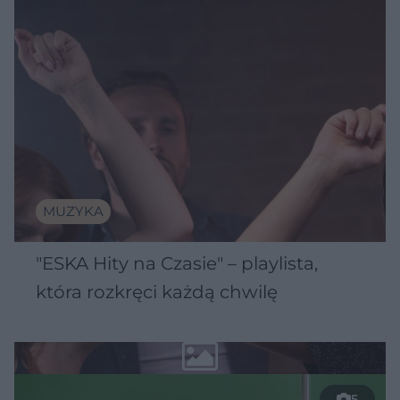
MUZYKA
"ESKA Hity na Czasie" – playlista,
która rozkręci każdą chwilę
5