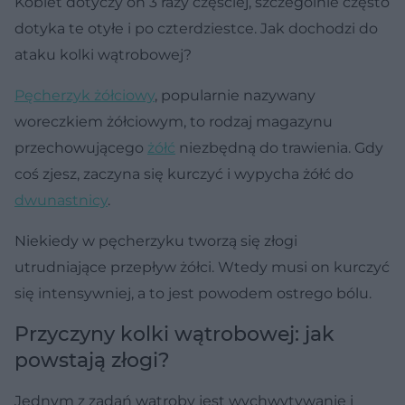
Kobiet dotyczy on 3 razy częściej, szczególnie często
dotyka te otyłe i po czterdziestce. Jak dochodzi do
ataku kolki wątrobowej?
Pęcherzyk żółciowy
, popularnie nazywany
woreczkiem żółciowym, to rodzaj magazynu
przechowującego
żółć
niezbędną do trawienia. Gdy
coś zjesz, zaczyna się kurczyć i wypycha żółć do
dwunastnicy
.
Niekiedy w pęcherzyku tworzą się złogi
utrudniające przepływ żółci. Wtedy musi on kurczyć
się intensywniej, a to jest powodem ostrego bólu.
Przyczyny kolki wątrobowej: jak
powstają złogi?
Jednym z zadań wątroby jest wychwytywanie i