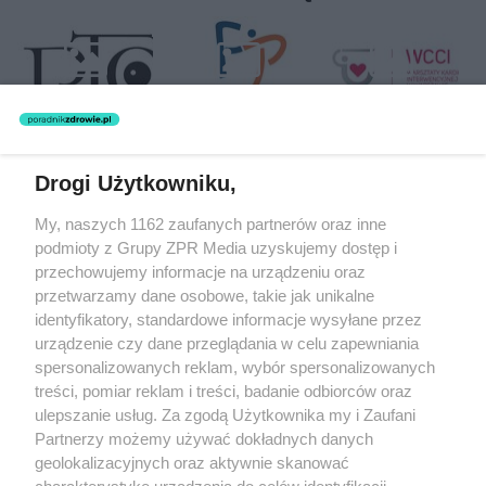
Drogi Użytkowniku,
Żaden utwór zamieszczony w serwisie nie może być powielany i
My, naszych 1162 zaufanych partnerów oraz inne
rozpowszechniany lub dalej rozpowszechniany w jakikolwiek sposób
podmioty z Grupy ZPR Media uzyskujemy dostęp i
(w tym także elektroniczny lub mechaniczny) na jakimkolwiek polu
eksploatacji w jakiejkolwiek formie, włącznie z umieszczaniem w
przechowujemy informacje na urządzeniu oraz
Internecie bez pisemnej zgody właściciela praw. Jakiekolwiek użycie
przetwarzamy dane osobowe, takie jak unikalne
lub wykorzystanie utworów w całości lub w części z naruszeniem
identyfikatory, standardowe informacje wysyłane przez
prawa, tzn. bez właściwej zgody, jest zabronione pod groźbą kary i
może być ścigane prawnie.
urządzenie czy dane przeglądania w celu zapewniania
spersonalizowanych reklam, wybór spersonalizowanych
treści, pomiar reklam i treści, badanie odbiorców oraz
ulepszanie usług. Za zgodą Użytkownika my i Zaufani
Partnerzy możemy używać dokładnych danych
geolokalizacyjnych oraz aktywnie skanować