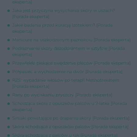
eksperta]
Jaka jest przyczyna wysychania skóry w uszach?
[Porada eksperta]
Jakie badania przed kuracją Izotekiem? [Porada
eksperta]
Manicure na uszkodzonym paznokciu [Porada eksperta]
Podrażnienie skóry dezodorantem w sztyfcie [Porada
eksperta]
Przewlekłe piekące swędzenie pleców [Porada eksperta]
Półpasiec a wychodzenie na dwór [Porada eksperta]
RZS: wypadanie włosów po terapii Methotrexatem
[Porada eksperta]
Rany po wyciskaniu pryszczy [Porada eksperta]
Schodząca skóra z opuszków palców u 7-latka [Porada
eksperta]
Siniaki powstające po drapaniu skóry [Porada eksperta]
Skóra schodząca z opuszków palców [Porada eksperta]
Skóra schodząca z palców u rąk [Porada eksperta]