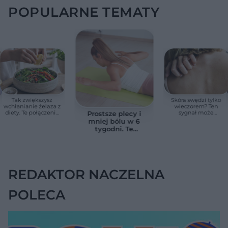
POPULARNE TEMATY
Tak zwiększysz
Skóra swędzi tylko
wchłanianie żelaza z
wieczorem? Ten
diety. Te połączenia
sygnał może
Prostsze plecy i
produktów
wskazywać na
mniej bólu w 6
pomagają przy
chorobę, która długo
tygodni. Te
anemii
nie daje objawów
ćwiczenia
pomagają
zmniejszyć wdowi
garb
REDAKTOR NACZELNA
POLECA