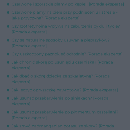
Czerwone i szorstkie plamy po kąpieli [Porada eksperta]
Czerwone plamy na ciele przy podnieceniu i stresie -
jaka przyczyna? [Porada eksperta]
Czy Izotretynoina wpływa na zaburzenia cyklu i tycie?
[Porada eksperta]
Czy są naturalne sposoby usuwania pieprzyków?
[Porada eksperta]
Czy uszkodzony paznokieć odrośnie? [Porada eksperta]
Jak chronić skórę po usunięciu czerniaka? [Porada
eksperta]
Jak dbać o skórę dziecka ze szkarlatyną? [Porada
eksperta]
Jak leczyć opryszczkę nawrotową? [Porada eksperta]
Jak usunąć przebarwienia po siniakach? [Porada
eksperta]
Jak usunąć przebarwienie po pigmentum castellani?
[Porada eksperta]
Jak zmyć nadmanganian potasu ze skóry? [Porada