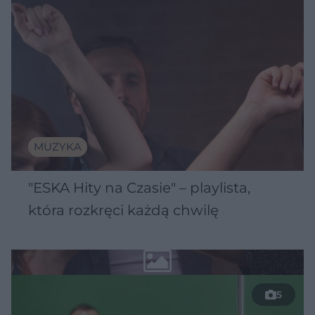
MUZYKA
"ESKA Hity na Czasie" – playlista,
która rozkręci każdą chwilę
5