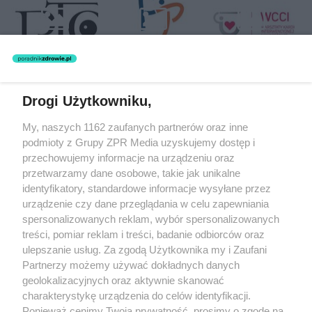
Drogi Użytkowniku,
Żaden utwór zamieszczony w serwisie nie może być powielany i
My, naszych 1162 zaufanych partnerów oraz inne
rozpowszechniany lub dalej rozpowszechniany w jakikolwiek sposób
(w tym także elektroniczny lub mechaniczny) na jakimkolwiek polu
podmioty z Grupy ZPR Media uzyskujemy dostęp i
eksploatacji w jakiejkolwiek formie, włącznie z umieszczaniem w
przechowujemy informacje na urządzeniu oraz
Internecie bez pisemnej zgody właściciela praw. Jakiekolwiek użycie
przetwarzamy dane osobowe, takie jak unikalne
lub wykorzystanie utworów w całości lub w części z naruszeniem
prawa, tzn. bez właściwej zgody, jest zabronione pod groźbą kary i
identyfikatory, standardowe informacje wysyłane przez
może być ścigane prawnie.
urządzenie czy dane przeglądania w celu zapewniania
spersonalizowanych reklam, wybór spersonalizowanych
treści, pomiar reklam i treści, badanie odbiorców oraz
ulepszanie usług. Za zgodą Użytkownika my i Zaufani
Partnerzy możemy używać dokładnych danych
geolokalizacyjnych oraz aktywnie skanować
charakterystykę urządzenia do celów identyfikacji.
O nas
Ponieważ cenimy Twoją prywatność, prosimy o zgodę na