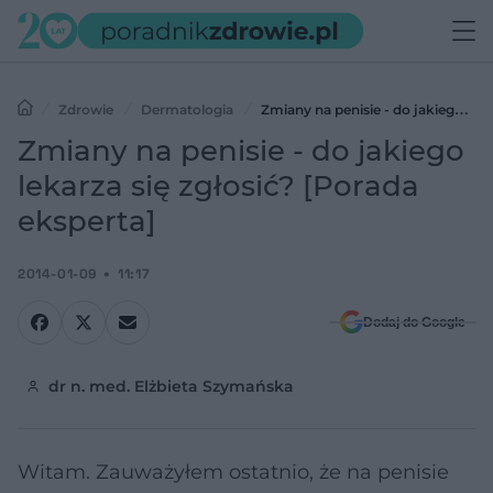
Zdrowie
Dermatologia
Zmiany na penisie - do jakiego
lekarza się zgłosić? [Porada eksperta]
Zmiany na penisie - do jakiego
lekarza się zgłosić? [Porada
eksperta]
2014-01-09
11:17
Dodaj do Google
dr n. med. Elżbieta Szymańska
Witam. Zauważyłem ostatnio, że na penisie