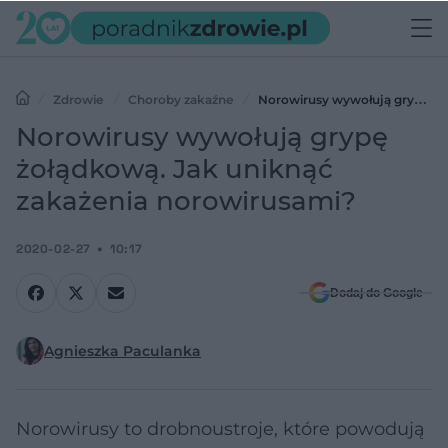
Zdrowie
Choroby zakaźne
Norowirusy wywołują grypę
żołądkową. Jak uniknąć zakażenia norowirusami?
Norowirusy wywołują grypę
żołądkową. Jak uniknąć
zakażenia norowirusami?
2020-02-27
10:17
Dodaj do Google
Agnieszka Paculanka
Norowirusy to drobnoustroje, które powodują