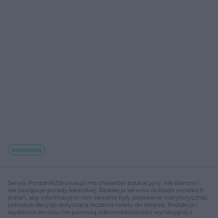
norowirus
Serwis PoradnikZdrowie.pl ma charakter edukacyjny, nie stanowi i
nie zastępuje porady lekarskiej. Redakcja serwisu dokłada wszelkich
starań, aby informacje w nim zawarte były poprawne merytorycznie,
jednakże decyzja dotycząca leczenia należy do lekarza. Redakcja i
wydawca serwisu nie ponoszą odpowiedzialności wynikającej z