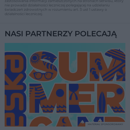
zastosowania informacji zamieszczonych na stronach serwisu, który
nie prowadzi działalności leczniczej polegającej na udzielaniu
świadczeń zdrowotnych w rozumieniu art. 3 ust 1 ustawy o
działalności leczniczej.
NASI PARTNERZY POLECAJĄ
MATERIAŁ SPONSOROWANY