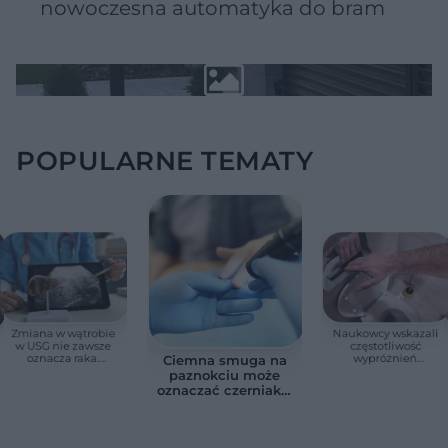
nowoczesna automatyka do bram
POPULARNE TEMATY
Zmiana w wątrobie
Naukowcy wskazali
w USG nie zawsze
częstotliwość
oznacza raka.
wypróżnień
Ciemna smuga na
Chirurg wyjaśnia,
związaną ze
paznokciu może
kiedy potrzebna jest
zdrowiem.
oznaczać czerniaka.
pilna diagnostyka
Większość osób nie
Bob Marley
zna tej normy
zlekceważył ten
objaw