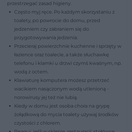
przestrzegać zasad higieny.
Często myj ręce. Po każdym skorzystaniu z
toalety, po powrocie do domu, przed
jedzeniem czy zabraniem się do
przygotowywania jedzenia.
Przecieraj powierzchnie kuchenne i sprzęty w
łazience oraz toalecie, a także słuchawkę
telefonu i klamki u drzwi czymś kwaśnym, np.
wodą z octem.
Klawiaturę komputera możesz przetrzeć
wacikiem nasączonym wodą utlenioną -
norowirusy jej też nie lubią.
Kiedy w domu jest osoba chora na grypę
żołądkową do mycia toalety używaj środków
czystości z chlorem.
Reaguj, jeśli w sklepie, restauracji, stołówce,