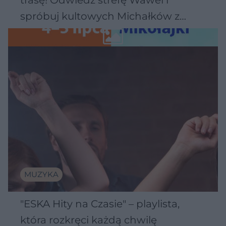
spróbuj kultowych Michałków z
Wawelu
MUZYKA
"ESKA Hity na Czasie" – playlista,
która rozkręci każdą chwilę