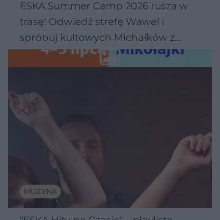
ESKA Summer Camp 2026 rusza w
trasę! Odwiedź strefę Wawel i
spróbuj kultowych Michałków z
Wawelu
MUZYKA
"ESKA Hity na Czasie" – playlista,