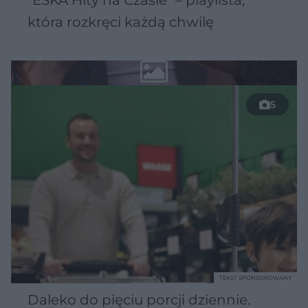
która rozkręci każdą chwilę
5
TEKST SPONSOROWANY
Daleko do pięciu porcji dziennie.