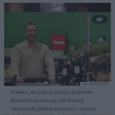
5
TEKST SPONSOROWANY
Daleko do pięciu porcji dziennie.
Badanie pokazuje, jak Polacy
naprawdę jedzą warzywa i owoce