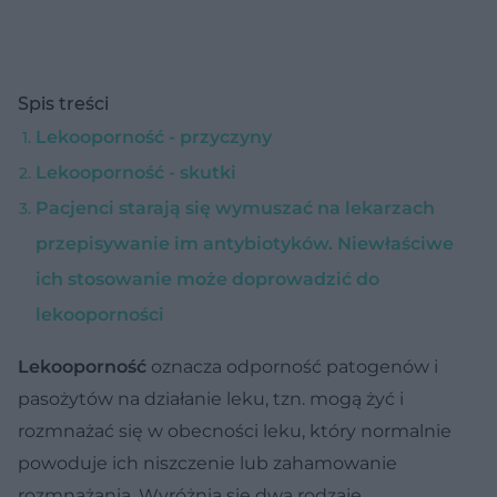
Spis treści
Lekooporność - przyczyny
Lekooporność - skutki
Pacjenci starają się wymuszać na lekarzach
przepisywanie im antybiotyków. Niewłaściwe
ich stosowanie może doprowadzić do
lekooporności
Lekooporność
oznacza odporność patogenów i
pasożytów na działanie leku, tzn. mogą żyć i
rozmnażać się w obecności leku, który normalnie
powoduje ich niszczenie lub zahamowanie
rozmnażania. Wyróżnia się dwa rodzaje