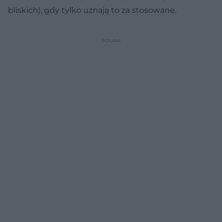
bliskich), gdy tylko uznają to za stosowane.