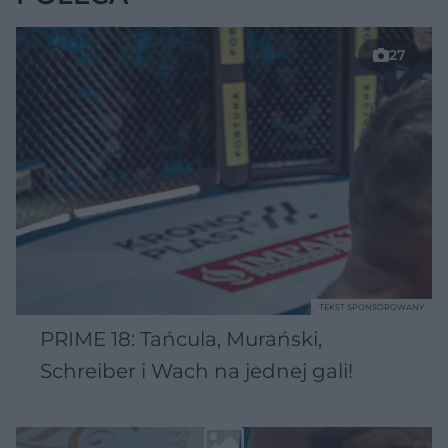
27
TEKST SPONSOROWANY
PRIME 18: Tańcula, Murański,
Schreiber i Wach na jednej gali!