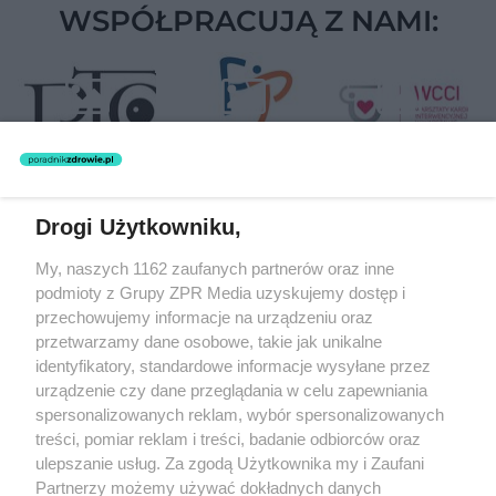
WSPÓŁPRACUJĄ Z NAMI:
Drogi Użytkowniku,
Żaden utwór zamieszczony w serwisie nie może być powielany i
My, naszych 1162 zaufanych partnerów oraz inne
rozpowszechniany lub dalej rozpowszechniany w jakikolwiek sposób
(w tym także elektroniczny lub mechaniczny) na jakimkolwiek polu
podmioty z Grupy ZPR Media uzyskujemy dostęp i
eksploatacji w jakiejkolwiek formie, włącznie z umieszczaniem w
przechowujemy informacje na urządzeniu oraz
Internecie bez pisemnej zgody właściciela praw. Jakiekolwiek użycie
przetwarzamy dane osobowe, takie jak unikalne
lub wykorzystanie utworów w całości lub w części z naruszeniem
prawa, tzn. bez właściwej zgody, jest zabronione pod groźbą kary i
identyfikatory, standardowe informacje wysyłane przez
może być ścigane prawnie.
urządzenie czy dane przeglądania w celu zapewniania
spersonalizowanych reklam, wybór spersonalizowanych
treści, pomiar reklam i treści, badanie odbiorców oraz
ulepszanie usług. Za zgodą Użytkownika my i Zaufani
Partnerzy możemy używać dokładnych danych