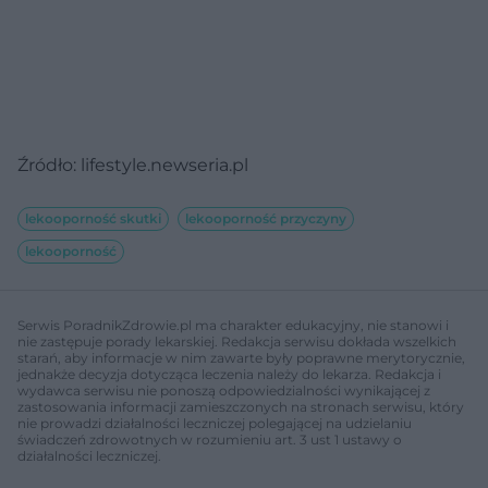
Źródło: lifestyle.newseria.pl
lekooporność skutki
lekooporność przyczyny
lekooporność
Serwis PoradnikZdrowie.pl ma charakter edukacyjny, nie stanowi i
nie zastępuje porady lekarskiej. Redakcja serwisu dokłada wszelkich
starań, aby informacje w nim zawarte były poprawne merytorycznie,
jednakże decyzja dotycząca leczenia należy do lekarza. Redakcja i
wydawca serwisu nie ponoszą odpowiedzialności wynikającej z
zastosowania informacji zamieszczonych na stronach serwisu, który
nie prowadzi działalności leczniczej polegającej na udzielaniu
świadczeń zdrowotnych w rozumieniu art. 3 ust 1 ustawy o
działalności leczniczej.