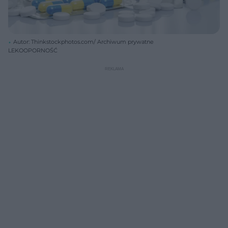
Autor: Thinkstockphotos.com/ Archiwum prywatne
LEKOOPORNOŚĆ