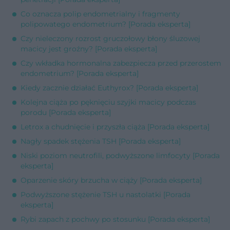
Co oznacza polip endometrialny i fragmenty
polipowatego endometrium? [Porada eksperta]
Czy nieleczony rozrost gruczołowy błony śluzowej
macicy jest groźny? [Porada eksperta]
Czy wkładka hormonalna zabezpiecza przed przerostem
endometrium? [Porada eksperta]
Kiedy zacznie działać Euthyrox? [Porada eksperta]
Kolejna ciąża po pęknięciu szyjki macicy podczas
porodu [Porada eksperta]
Letrox a chudnięcie i przyszła ciąża [Porada eksperta]
Nagły spadek stężenia TSH [Porada eksperta]
Niski poziom neutrofili, podwyższone limfocyty [Porada
eksperta]
Oparzenie skóry brzucha w ciąży [Porada eksperta]
Podwyższone stężenie TSH u nastolatki [Porada
eksperta]
Rybi zapach z pochwy po stosunku [Porada eksperta]