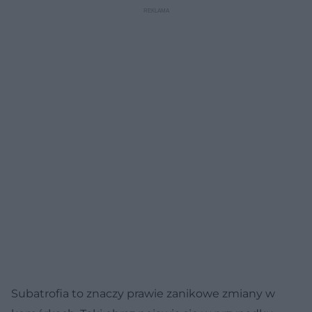
Zdrowie znajdziesz porady ekspertów dotyczące badań HCG i
zapalenia oskrzeli.
Subatrofia to znaczy prawie zanikowe zmiany w