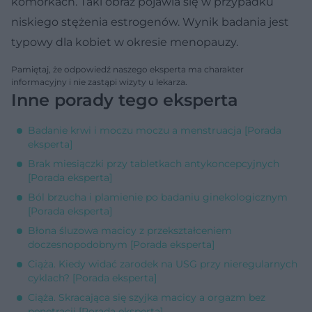
komórkach. Taki obraz pojawia się w przypadku
niskiego stężenia estrogenów. Wynik badania jest
typowy dla kobiet w okresie menopauzy.
Pamiętaj, że odpowiedź naszego eksperta ma charakter
informacyjny i nie zastąpi wizyty u lekarza.
Inne porady tego eksperta
Badanie krwi i moczu moczu a menstruacja [Porada
eksperta]
Brak miesiączki przy tabletkach antykoncepcyjnych
[Porada eksperta]
Ból brzucha i plamienie po badaniu ginekologicznym
[Porada eksperta]
Błona śluzowa macicy z przekształceniem
doczesnopodobnym [Porada eksperta]
Ciąża. Kiedy widać zarodek na USG przy nieregularnych
cyklach? [Porada eksperta]
Ciąża. Skracająca się szyjka macicy a orgazm bez
penetracji [Porada eksperta]