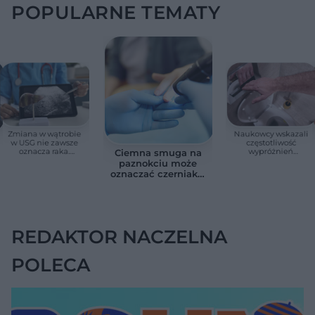
POPULARNE TEMATY
Zmiana w wątrobie
Naukowcy wskazali
w USG nie zawsze
częstotliwość
oznacza raka.
wypróżnień
Ciemna smuga na
Chirurg wyjaśnia,
związaną ze
paznokciu może
kiedy potrzebna jest
zdrowiem.
oznaczać czerniaka.
pilna diagnostyka
Większość osób nie
Bob Marley
zna tej normy
zlekceważył ten
objaw
REDAKTOR NACZELNA
POLECA