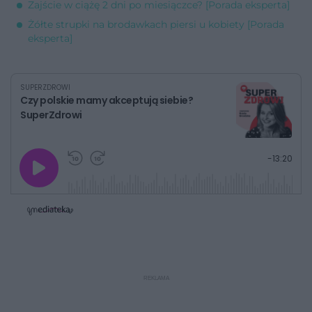
Zajście w ciążę 2 dni po miesiączce? [Porada eksperta]
Żółte strupki na brodawkach piersi u kobiety [Porada
eksperta]
SUPERZDROWI
Czy polskie mamy akceptują siebie?
SuperZdrowi
G
P
P
P
-
13:20
r
r
r
o
a
z
z
j
z
e
e
w
w
o
i
i
s
ń
ń
t
1
1
0
0
a
s
s
ł
d
d
y
o
o
c
t
p
u
r
z
ł
z
a
u
o
s
d