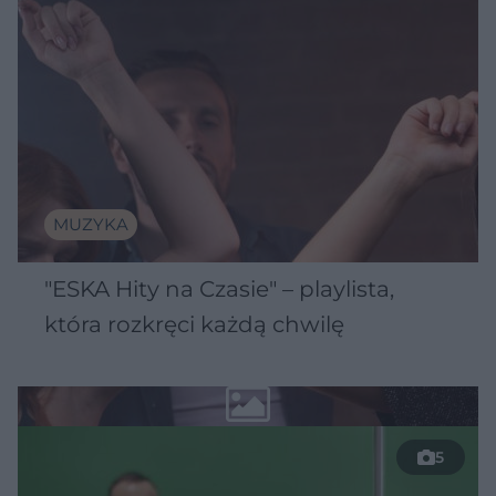
MUZYKA
"ESKA Hity na Czasie" – playlista,
która rozkręci każdą chwilę
5