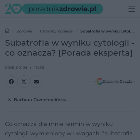
Zdrowie
Choroby kobiece
Subatrofia w wyniku cytologii
- co oznacza? [Porada eksperta]
Subatrofia w wyniku cytologii -
co oznacza? [Porada eksperta]
2015-02-24
17:39
Dodaj do Google
Barbara Grzechocińska
Co oznacza dla mnie termin w wyniku
cytologii wymieniony w uwagach: "subatrofia