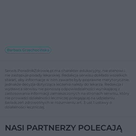
Barbara Grzechocińska
Serwis PoradnikZdrowie.pl ma charakter edukacyjny, nie stanowi i
nie zastępuje porady lekarskiej. Redakcja serwisu dokłada wszelkich
starań, aby informacje w nim zawarte były poprawne merytorycznie,
jednakże decyzja dotycząca leczenia należy do lekarza. Redakcja i
wydawca serwisu nie ponoszą odpowiedzialności wynikającej z
zastosowania informacji zamieszczonych na stronach serwisu, który
nie prowadzi działalności leczniczej polegającej na udzielaniu
świadczeń zdrowotnych w rozumieniu art. 3 ust 1 ustawy o
działalności leczniczej.
NASI PARTNERZY POLECAJĄ