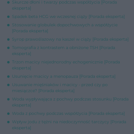
Skurcze dłoni i twarzy podczas współżycia [Porada
eksperta]
Spadek beta HCG we wczesnej ciąży [Porada eksperta]
Stosowanie globulek dopochwowych a współżycie
[Porada eksperta]
Syrop prawoślazowy na kaszel w ciąży [Porada eksperta]
Tomografia z kontrastem a obniżone TSH [Porada
eksperta]
Trzon macicy niejednorodny echogenicznie [Porada
eksperta]
Usunięcie macicy a menopauza [Porada eksperta]
Usuwanie mięśniaków i macicy - przed czy po
miesiączce? [Porada eksperta]
Woda wypływająca z pochwy podczas stosunku [Porada
eksperta]
Woda z pochwy podczas współżycia [Porada eksperta]
Wpływ jodu z tężni na niedoczynność tarczycy [Porada
eksperta]