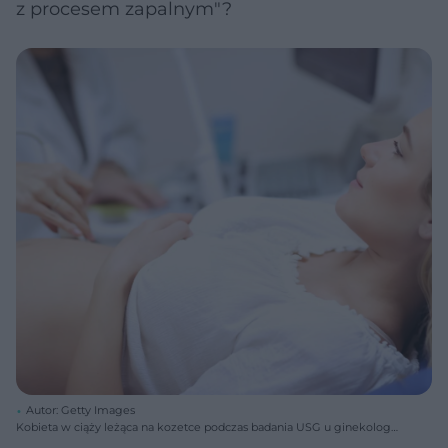
z procesem zapalnym"?
Autor: Getty Images
Kobieta w ciąży leżąca na kozetce podczas badania USG u ginekologa,
obok widać sondę aparatu przykładaną do brzucha. Na portalu Poradnik