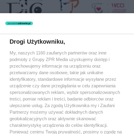
Drogi Użytkowniku,
Żaden utwór zamieszczony w serwisie nie może być powielany i
My, naszych 1160 zaufanych partnerów oraz inne
rozpowszechniany lub dalej rozpowszechniany w jakikolwiek sposób
(w tym także elektroniczny lub mechaniczny) na jakimkolwiek polu
podmioty z Grupy ZPR Media uzyskujemy dostęp i
eksploatacji w jakiejkolwiek formie, włącznie z umieszczaniem w
przechowujemy informacje na urządzeniu oraz
Internecie bez pisemnej zgody właściciela praw. Jakiekolwiek użycie
przetwarzamy dane osobowe, takie jak unikalne
lub wykorzystanie utworów w całości lub w części z naruszeniem
prawa, tzn. bez właściwej zgody, jest zabronione pod groźbą kary i
identyfikatory, standardowe informacje wysyłane przez
może być ścigane prawnie.
urządzenie czy dane przeglądania w celu zapewniania
spersonalizowanych reklam, wybór spersonalizowanych
treści, pomiar reklam i treści, badanie odbiorców oraz
ulepszanie usług. Za zgodą Użytkownika my i Zaufani
Partnerzy możemy używać dokładnych danych
geolokalizacyjnych oraz aktywnie skanować
charakterystykę urządzenia do celów identyfikacji.
O nas
Ponieważ cenimy Twoją prywatność, prosimy o zgodę na