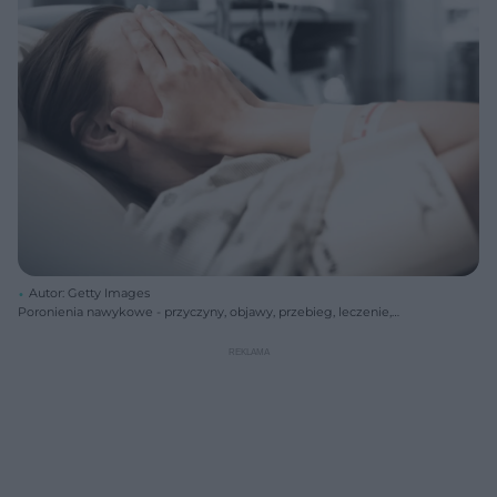
Autor: Getty Images
Poronienia nawykowe - przyczyny, objawy, przebieg, leczenie,
rokowanie