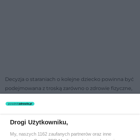
Decyzja o staraniach o kolejne dziecko powinna być
podejmowana z troską zarówno o zdrowie fizyczne,
jak i psychiczne. Zaleca się, aby rodzice odczekali co
najmniej 3 do 6 miesięcy przed ponowną próbą
poczęcia. Ten czas pozwala organizmowi kobiety na
Drogi Użytkowniku,
regenerację, a parze na odzyskanie równowagi
emocjonalnej. To bardzo indywidualna decyzja i
My, naszych 1162 zaufanych partnerów oraz inne