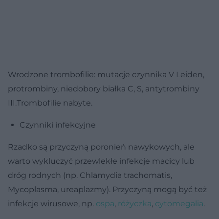
Wrodzone trombofilie: mutacje czynnika V Leiden,
protrombiny, niedobory białka C, S, antytrombiny
III.Trombofilie nabyte.
Czynniki infekcyjne
Rzadko są przyczyną poronień nawykowych, ale
warto wykluczyć przewlekłe infekcje macicy lub
dróg rodnych (np. Chlamydia trachomatis,
Mycoplasma, ureaplazmy). Przyczyną mogą być też
infekcje wirusowe, np.
ospa
,
różyczka
,
cytomegalia
.