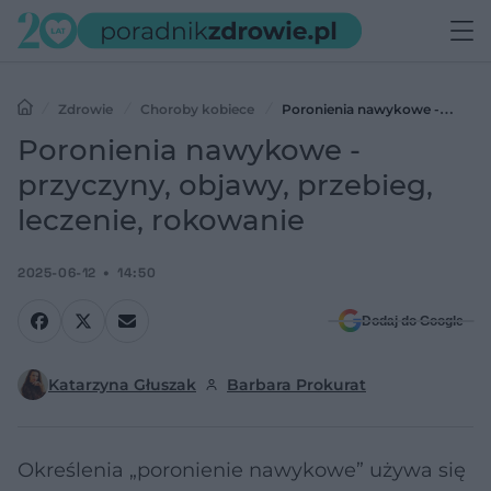
Zdrowie
Choroby kobiece
Poronienia nawykowe -
przyczyny, objawy, przebieg, leczenie, rokowanie
Poronienia nawykowe -
przyczyny, objawy, przebieg,
leczenie, rokowanie
2025-06-12
14:50
Dodaj do Google
Katarzyna Głuszak
Barbara Prokurat
Określenia „poronienie nawykowe” używa się