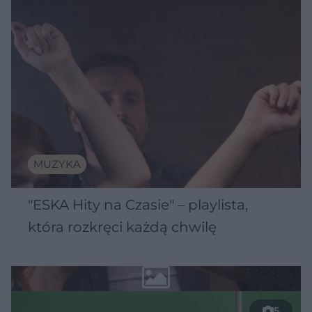
MUZYKA
"ESKA Hity na Czasie" – playlista,
która rozkręci każdą chwilę
5