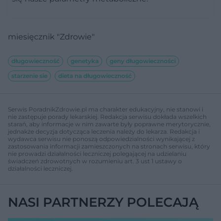
miesięcznik "Zdrowie"
długowieczność
genetyka
geny długowieczności
starzenie sie
dieta na długowieczność
Serwis PoradnikZdrowie.pl ma charakter edukacyjny, nie stanowi i
nie zastępuje porady lekarskiej. Redakcja serwisu dokłada wszelkich
starań, aby informacje w nim zawarte były poprawne merytorycznie,
jednakże decyzja dotycząca leczenia należy do lekarza. Redakcja i
wydawca serwisu nie ponoszą odpowiedzialności wynikającej z
zastosowania informacji zamieszczonych na stronach serwisu, który
nie prowadzi działalności leczniczej polegającej na udzielaniu
świadczeń zdrowotnych w rozumieniu art. 3 ust 1 ustawy o
działalności leczniczej.
NASI PARTNERZY POLECAJĄ