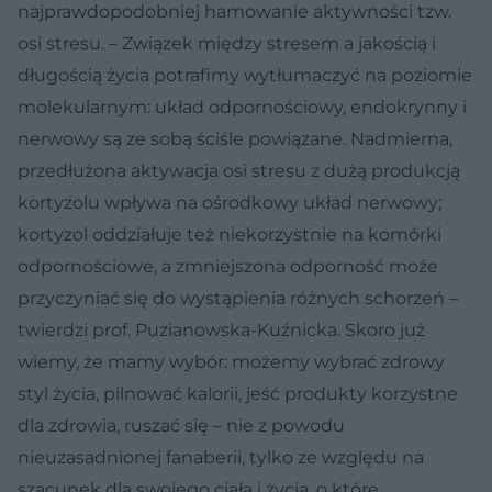
najprawdopodobniej hamowanie aktywności tzw.
osi stresu. – Związek między stresem a jakością i
długością życia potrafimy wytłumaczyć na poziomie
molekularnym: układ odpornościowy, endokrynny i
nerwowy są ze sobą ściśle powiązane. Nadmierna,
przedłużona aktywacja osi stresu z dużą produkcją
kortyzolu wpływa na ośrodkowy układ nerwowy;
kortyzol oddziałuje też niekorzystnie na komórki
odpornościowe, a zmniejszona odporność może
przyczyniać się do wystąpienia różnych schorzeń –
twierdzi prof. Puzianowska-Kuźnicka. Skoro już
wiemy, że mamy wybór: możemy wybrać zdrowy
styl życia, pilnować kalorii, jeść produkty korzystne
dla zdrowia, ruszać się – nie z powodu
nieuzasadnionej fanaberii, tylko ze względu na
szacunek dla swojego ciała i życia, o które