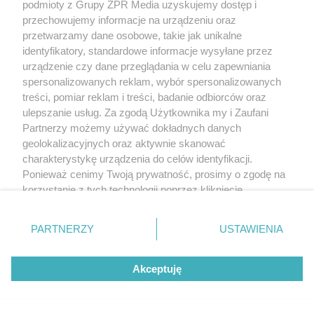
podmioty z Grupy ZPR Media uzyskujemy dostęp i
przechowujemy informacje na urządzeniu oraz
przetwarzamy dane osobowe, takie jak unikalne
identyfikatory, standardowe informacje wysyłane przez
urządzenie czy dane przeglądania w celu zapewniania
spersonalizowanych reklam, wybór spersonalizowanych
treści, pomiar reklam i treści, badanie odbiorców oraz
ulepszanie usług. Za zgodą Użytkownika my i Zaufani
Partnerzy możemy używać dokładnych danych
MUZYKA
geolokalizacyjnych oraz aktywnie skanować
charakterystykę urządzenia do celów identyfikacji.
"ESKA Hity na Czasie" – playlista,
Ponieważ cenimy Twoją prywatność, prosimy o zgodę na
korzystanie z tych technologii poprzez kliknięcie
która rozkręci każdą chwilę
„Akceptuję”. Zgoda jest dobrowolna i zawsze możesz ją
zmienić/wycofać klikając przycisk ustawień prywatności
PARTNERZY
USTAWIENIA
znajdujący się w lewym dolnym rogu strony
. Niektóre
rodzaje przetwarzania danych nie wymagają zgody
Akceptuję
użytkownika, ale masz prawo sprzeciwić się takiemu
5
przetwarzaniu. Preferencje będą miały zastosowanie tylko
na tej witrynie.