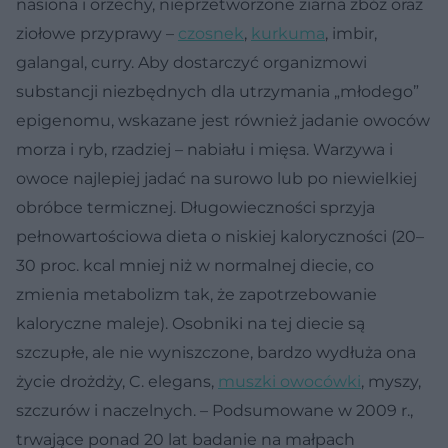
nasiona i orzechy, nieprzetworzone ziarna zbóż oraz
ziołowe przyprawy –
czosnek
,
kurkuma
, imbir,
galangal, curry. Aby dostarczyć organizmowi
substancji niezbędnych dla utrzymania „młodego”
epigenomu, wskazane jest również jadanie owoców
morza i ryb, rzadziej – nabiału i mięsa. Warzywa i
owoce najlepiej jadać na surowo lub po niewielkiej
obróbce termicznej. Długowieczności sprzyja
pełnowartościowa dieta o niskiej kaloryczności (20–
30 proc. kcal mniej niż w normalnej diecie, co
zmienia metabolizm tak, że zapotrzebowanie
kaloryczne maleje). Osobniki na tej diecie są
szczupłe, ale nie wyniszczone, bardzo wydłuża ona
życie drożdży, C. elegans,
muszki owocówki
, myszy,
szczurów i naczelnych. – Podsumowane w 2009 r.,
trwające ponad 20 lat badanie na małpach