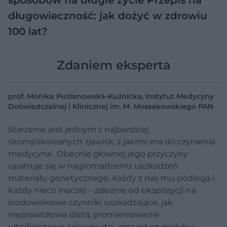
sposobów na długie życie
Przepis na
długowieczność: jak dożyć w zdrowiu
100 lat?
Zdaniem eksperta
prof. Monika Puzianowska-Kuźnicka, Instytut Medycyny
Doświadczalnej i Klinicznej im. M. Mossakowskiego PAN
Starzenie jest jednym z najbardziej
skomplikowanych zjawisk, z jakimi ma do czynienia
medycyna. Obecnie głównej jego przyczyny
upatruje się w nagromadzeniu uszkodzeń
materiału genetycznego. Każdy z nas mu podlega i
każdy nieco inaczej – zależnie od ekspozycji na
środowiskowe czynniki uszkadzające, jak
nieprawidłowa dieta, promieniowanie
ultrafioletowe, toksyny itp., oraz od czynników