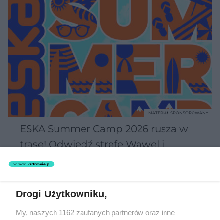
MATERIAŁ SPONSOROWANY
ESKA Summer Camp 2026 rusza w
trasę! Odwiedź strefę Wawel i
spróbuj kultowych Michałków z
Wawelu
Drogi Użytkowniku,
My, naszych 1162 zaufanych partnerów oraz inne