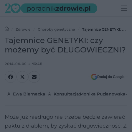
Zdrowie
Choroby genetyczne
Tajemnice GENETYKI: czy
możemy być DŁUGOWIECZNI?
Tajemnice GENETYKI: czy
możemy być DŁUGOWIECZNI?
2014-09-09
13:45
Dodaj do Google
Ewa Biernacka
Konsultacja:
Monika Puzianowska-Ku
Może już niedługo nie trzeba będzie zawierać
paktu z diabłem, by zyskać długowieczność. Z