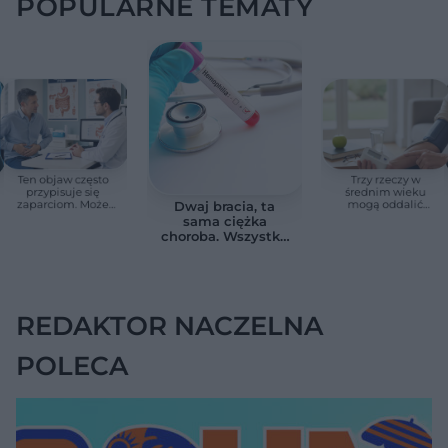
POPULARNE TEMATY
Ten objaw często
Trzy rzeczy w
przypisuje się
średnim wieku
zaparciom. Może
mogą oddalić
Dwaj bracia, ta
jednak wskazywać
demencję o prawie
sama ciężka
na chorobę jelita
13 lat. Naukowcy
choroba. Wszystko
wskazali kluczowe
zmieniają jedne
czynniki
urodziny
REDAKTOR NACZELNA
POLECA