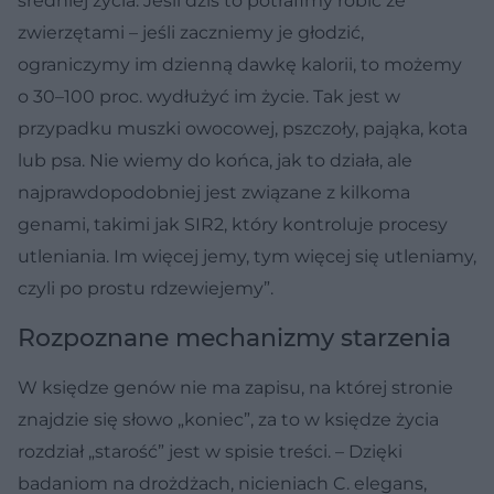
średniej życia. Jeśli dziś to potrafimy robić ze
zwierzętami – jeśli zaczniemy je głodzić,
ograniczymy im dzienną dawkę kalorii, to możemy
o 30–100 proc. wydłużyć im życie. Tak jest w
przypadku muszki owocowej, pszczoły, pająka, kota
lub psa. Nie wiemy do końca, jak to działa, ale
najprawdopodobniej jest związane z kilkoma
genami, takimi jak SIR2, który kontroluje procesy
utleniania. Im więcej jemy, tym więcej się utleniamy,
czyli po prostu rdzewiejemy”.
Rozpoznane mechanizmy starzenia
W księdze genów nie ma zapisu, na której stronie
znajdzie się słowo „koniec”, za to w księdze życia
rozdział „starość” jest w spisie treści. – Dzięki
badaniom na drożdżach, nicieniach C. elegans,