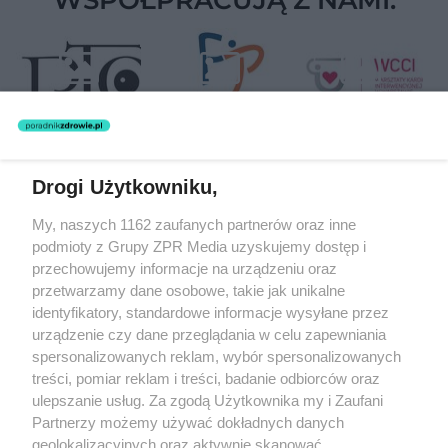
Drogi Użytkowniku,
Żaden utwór zamieszczony w serwisie nie może być powielany i
My, naszych 1162 zaufanych partnerów oraz inne
rozpowszechniany lub dalej rozpowszechniany w jakikolwiek sposób
(w tym także elektroniczny lub mechaniczny) na jakimkolwiek polu
podmioty z Grupy ZPR Media uzyskujemy dostęp i
eksploatacji w jakiejkolwiek formie, włącznie z umieszczaniem w
przechowujemy informacje na urządzeniu oraz
Internecie bez pisemnej zgody właściciela praw. Jakiekolwiek użycie
przetwarzamy dane osobowe, takie jak unikalne
lub wykorzystanie utworów w całości lub w części z naruszeniem
prawa, tzn. bez właściwej zgody, jest zabronione pod groźbą kary i
identyfikatory, standardowe informacje wysyłane przez
może być ścigane prawnie.
urządzenie czy dane przeglądania w celu zapewniania
spersonalizowanych reklam, wybór spersonalizowanych
treści, pomiar reklam i treści, badanie odbiorców oraz
ulepszanie usług. Za zgodą Użytkownika my i Zaufani
Partnerzy możemy używać dokładnych danych
geolokalizacyjnych oraz aktywnie skanować