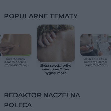
POPULARNE TEMATY
Nieprzyjemny
Żelazo nie działa
zapach z pępka
mimo regularnej
rzadko bierze się
suplementacji?
Skóra swędzi tylko
znikąd. Jeden objaw
Przyczyna może
wieczorem? Ten
zmienia wszystko
ukrywać się w
sygnał może
jelitach
wskazywać na
chorobę, która długo
nie daje objawów
REDAKTOR NACZELNA
POLECA