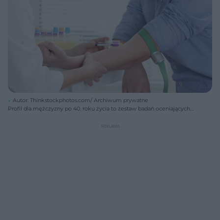
Autor: Thinkstockphotos.com/ Archiwum prywatne
Profil dla mężczyzny po 40. roku życia to zestaw badań oceniających
ogólny stan zdrowia, które powinien wykonać każdy czterdziestolatek.