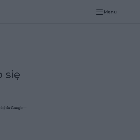
Menu
 się
daj do Google