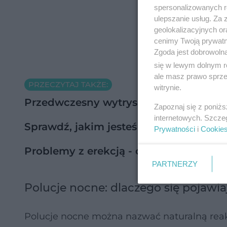
spersonalizowanych re
ulepszanie usług. Za
geolokalizacyjnych or
cenimy Twoją prywatno
Zgoda jest dobrowoln
się w lewym dolnym r
ale masz prawo sprzec
PRZECZYTAJ TAKŻE:
witrynie.
Przedwczesny wytrysk - przyczyny i l
Zapoznaj się z poniż
internetowych. Szcze
Sprawdź, jakim jesteś kochankiem
Prywatności
i
Cookie
Problemy z erekcją - co robić, gdy p
PARTNERZY
Polucje nocne: dlaczego się pojawia
Polucje nocne można nazwać naturalną rea