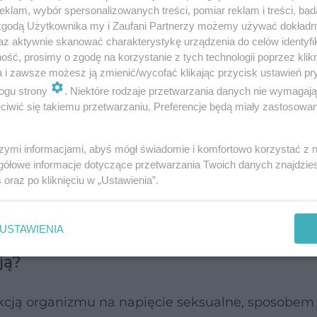
klam, wybór spersonalizowanych treści, pomiar reklam i treści, bad
 zgodą Użytkownika my i Zaufani Partnerzy możemy używać dokład
az aktywnie skanować charakterystykę urządzenia do celów identyfi
ść, prosimy o zgodę na korzystanie z tych technologii poprzez klikn
a i zawsze możesz ją zmienić/wycofać klikając przycisk ustawień pr
ogu strony
. Niektóre rodzaje przetwarzania danych nie wymagaj
iwić się takiemu przetwarzaniu. Preferencje będą miały zastosowanie
eczenie. Ćwiczenia na przedwczesny wytrys
szymi informacjami, abyś mógł świadomie i komfortowo korzystać z
gółowe informacje dotyczące przetwarzania Twoich danych znajdzi
s
oraz po kliknięciu w „Ustawienia”.
odczas stosunku zanika wzwód
USTAWIENIA
ją?
kcją organizmu na napięcie seksualne, sposobem