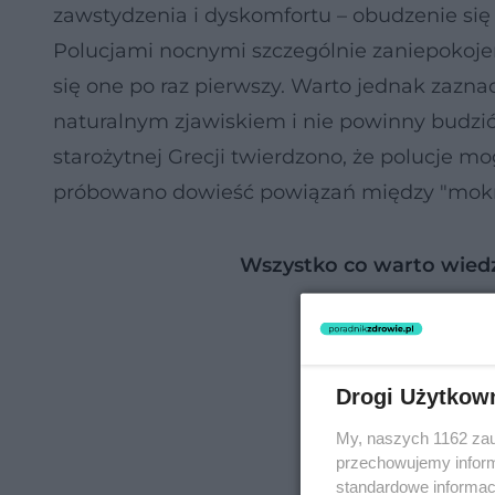
zawstydzenia i dyskomfortu – obudzenie się 
Polucjami nocnymi szczególnie zaniepokojen
się one po raz pierwszy. Warto jednak zaz
naturalnym zjawiskiem i nie powinny budzi
starożytnej Grecji twierdzono, że polucje 
próbowano dowieść powiązań między "mok
Wszystko co warto wied
Drogi Użytkow
My, naszych 1162 zau
przechowujemy informa
standardowe informac