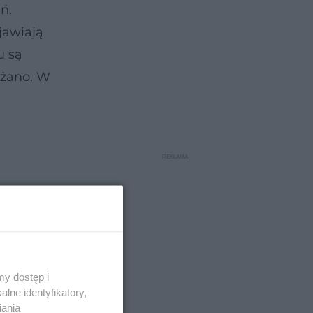
ń.
jawiają
u są
ażano. W
y dostęp i
lne identyfikatory,
iania