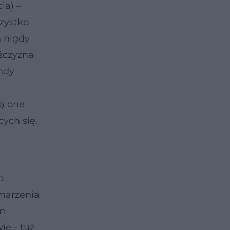
ia) –
zystko
n nigdy
żczyzna
ndy
ją one
ych się.
o
 marzenia
ym
ie - tuż