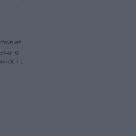
 również
rzyczyny
parcie na