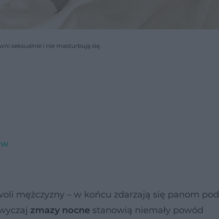
wni seksualnie i nie masturbują się.
ów
 woli mężczyzny – w końcu zdarzają się panom pod
zwyczaj
zmazy nocne
stanowią niemały powód