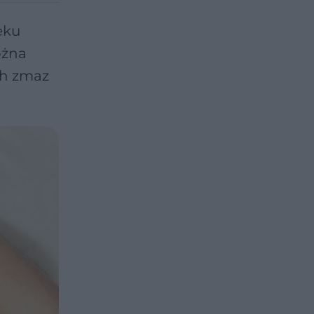
eku
ożna
ich zmaz