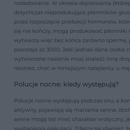
rozładowania. W okresie dojrzewania (któreg
dotychczas nieprodukujące plemników grucz
przez rozpoczęcie produkcji hormonów, któr
się nie kończy, mogą produkować plemniki n
wytwarza więc bez końca zarówno spermę, ja
powstaje aż 3000. Jeśli jednak dana osoba ni
wytworzone nasienie musi znaleźć inną drog
również, choć w mniejszym natężeniu, u męż
Polucje nocne: kiedy występują?
Polucje nocne występują podczas snu, a kon
aktywny, pojawiają się marzenia senne, doc
senne mogą też mieć charakter erotyczny, 
wystąpienia ejakulacji. Zdarza się również,