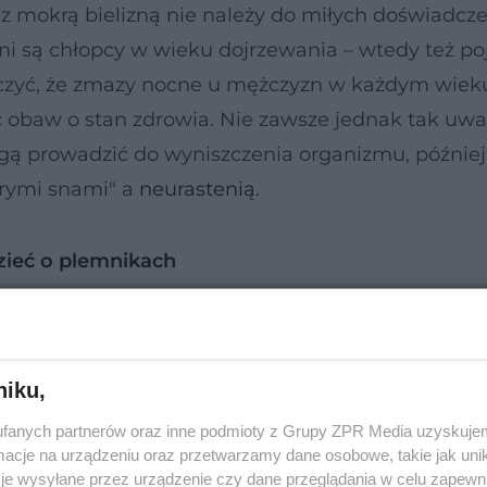
z mokrą bielizną nie należy do miłych doświadcze
i są chłopcy w wieku dojrzewania – wtedy też po
naczyć, że zmazy nocne u mężczyzn w każdym wiek
ć obaw o stan zdrowia. Nie zawsze jednak tak uw
mogą prowadzić do wyniszczenia organizmu, później
rymi snami" a
neurastenią
.
zieć o plemnikach
niku,
fanych partnerów oraz inne podmioty z Grupy ZPR Media uzyskujem
cje na urządzeniu oraz przetwarzamy dane osobowe, takie jak unika
je wysyłane przez urządzenie czy dane przeglądania w celu zapewn