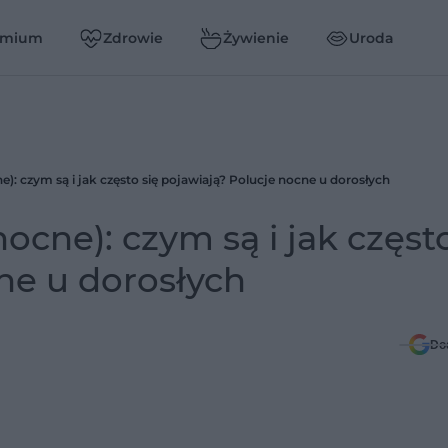
emium
Zdrowie
Żywienie
Uroda
): czym są i jak często się pojawiają? Polucje nocne u dorosłych
cne): czym są i jak często
ne u dorosłych
Do