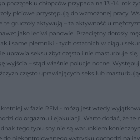
o początek u chłopców przypada na 13.-14. rok życ
oły płciowe przystępują do wzmożonej pracy. Ws
e te gruczoły aktywują – ta aktywność u mężczyz
awet jako leciwi panowie. Przeciętny dorosły mę
k i same plemniki - tych ostatnich w ciągu seku
e uprawia seksu zbyt często i nie masturbuje się,
ę wyjścia – stąd właśnie polucje nocne. Występu
czyzn często uprawiających seks lub masturbując
kretniej w fazie REM - mózg jest wtedy wyjątkow
hodzi do
orgazmu
i ejakulacji. Warto dodać, że te
jednak tego typu sny nie są warunkiem konieczn
 że do niekontrolowanego wytrysku dochodzi na jaw