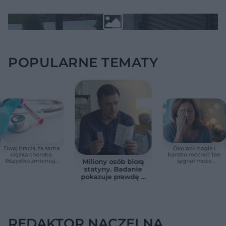
POPULARNE TEMATY
Dwaj bracia, ta sama
Oko boli nagle i
ciężka choroba.
bardzo mocno? Ten
Wszystko zmieniają
sygnał może
Miliony osób biorą
jedne urodziny
oznaczać utratę
statyny. Badanie
wzroku w kilka
pokazuje prawdę o
godzin
skutkach
ubocznych
REDAKTOR NACZELNA