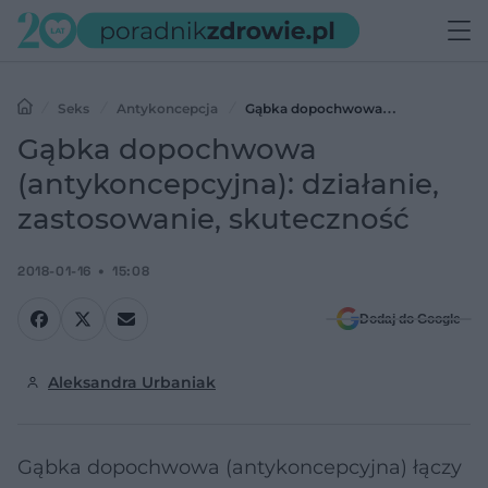
Seks
Antykoncepcja
Gąbka dopochwowa
(antykoncepcyjna): działanie, zastosowanie, skuteczność
Gąbka dopochwowa
(antykoncepcyjna): działanie,
zastosowanie, skuteczność
2018-01-16
15:08
Dodaj do Google
Aleksandra Urbaniak
Gąbka dopochwowa (antykoncepcyjna) łączy