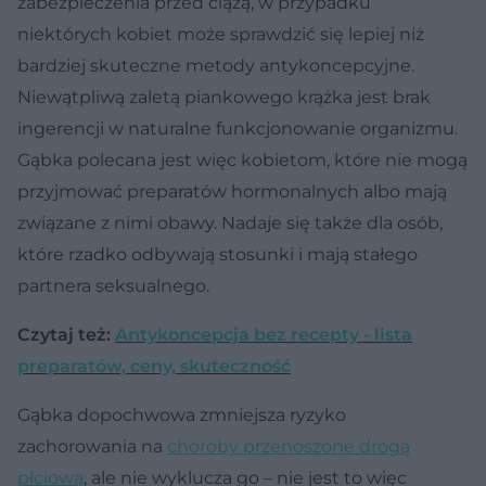
zabezpieczenia przed ciążą, w przypadku
niektórych kobiet może sprawdzić się lepiej niż
bardziej skuteczne metody antykoncepcyjne.
Niewątpliwą zaletą piankowego krążka jest brak
ingerencji w naturalne funkcjonowanie organizmu.
Gąbka polecana jest więc kobietom, które nie mogą
przyjmować preparatów hormonalnych albo mają
związane z nimi obawy. Nadaje się także dla osób,
które rzadko odbywają stosunki i mają stałego
partnera seksualnego.
Czytaj też:
Antykoncepcja bez recepty - lista
preparatów, ceny, skuteczność
Gąbka dopochwowa zmniejsza ryzyko
zachorowania na
choroby przenoszone drogą
płciową
, ale nie wyklucza go – nie jest to więc