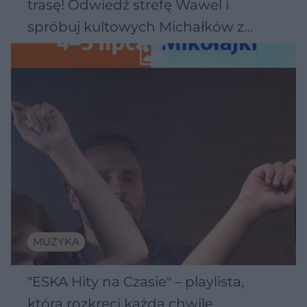
trasę! Odwiedź strefę Wawel i
spróbuj kultowych Michałków z
Wawelu
MUZYKA
"ESKA Hity na Czasie" – playlista,
która rozkręci każdą chwilę