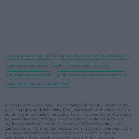
gąbka antykoncepcyjna
gąbka antykoncepcyjna gdzie kupić
gąbka dopochwowa
gąbka antykoncepcyjna cena
metody antykoncepcji
gąbki dopochwowe podczas okresu
gąbka dopochwowa skuteczność
Serwis PoradnikZdrowie.pl ma charakter edukacyjny, nie stanowi i
nie zastępuje porady lekarskiej. Redakcja serwisu dokłada wszelkich
starań, aby informacje w nim zawarte były poprawne merytorycznie,
jednakże decyzja dotycząca leczenia należy do lekarza. Redakcja i
wydawca serwisu nie ponoszą odpowiedzialności wynikającej z
zastosowania informacji zamieszczonych na stronach serwisu, który
nie prowadzi działalności leczniczej polegającej na udzielaniu
świadczeń zdrowotnych w rozumieniu art. 3 ust 1 ustawy o