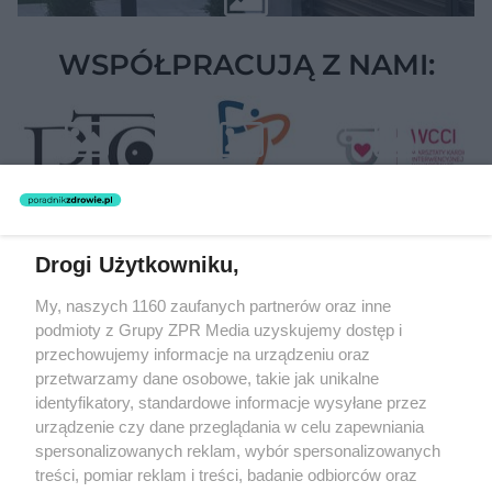
WSPÓŁPRACUJĄ Z NAMI:
Drogi Użytkowniku,
Żaden utwór zamieszczony w serwisie nie może być powielany i
My, naszych 1160 zaufanych partnerów oraz inne
rozpowszechniany lub dalej rozpowszechniany w jakikolwiek sposób
podmioty z Grupy ZPR Media uzyskujemy dostęp i
(w tym także elektroniczny lub mechaniczny) na jakimkolwiek polu
eksploatacji w jakiejkolwiek formie, włącznie z umieszczaniem w
przechowujemy informacje na urządzeniu oraz
Internecie bez pisemnej zgody właściciela praw. Jakiekolwiek użycie
przetwarzamy dane osobowe, takie jak unikalne
lub wykorzystanie utworów w całości lub w części z naruszeniem
identyfikatory, standardowe informacje wysyłane przez
prawa, tzn. bez właściwej zgody, jest zabronione pod groźbą kary i
może być ścigane prawnie.
urządzenie czy dane przeglądania w celu zapewniania
spersonalizowanych reklam, wybór spersonalizowanych
treści, pomiar reklam i treści, badanie odbiorców oraz