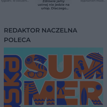
tygodni. Te ćwiczenia
wypróżnień może
Zdrowie jamy
pomagają
mieć znaczenie dla
ustnej nie jedzie na
zmniejszyć wdowi
całego organizmu
urlop. Dlaczego
garb
podczas wakacji nie
warto zapominać o
przestrzeniach
międzyzębowych?
REDAKTOR NACZELNA
POLECA