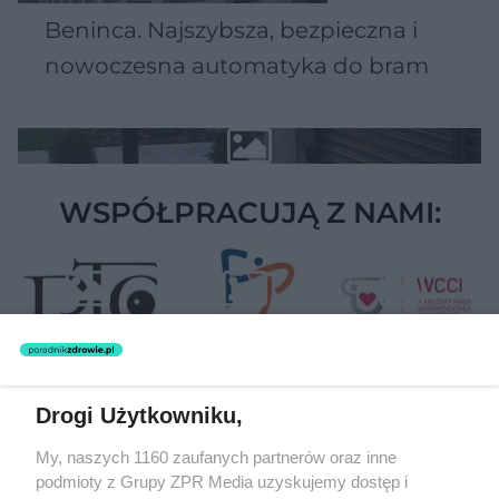
Beninca. Najszybsza, bezpieczna i
nowoczesna automatyka do bram
WSPÓŁPRACUJĄ Z NAMI:
Drogi Użytkowniku,
Żaden utwór zamieszczony w serwisie nie może być powielany i
My, naszych 1160 zaufanych partnerów oraz inne
rozpowszechniany lub dalej rozpowszechniany w jakikolwiek sposób
podmioty z Grupy ZPR Media uzyskujemy dostęp i
(w tym także elektroniczny lub mechaniczny) na jakimkolwiek polu