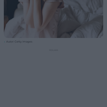
Autor: Getty Images