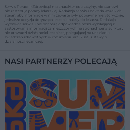
Serwis PoradnikZdrowie.pl ma charakter edukacyjny, nie stanowi i
nie zastępuje porady lekarskiej. Redakcja serwisu dokłada wszelkich
starań, aby informacje w nim zawarte były poprawne merytorycznie,
jednakże decyzja dotycząca leczenia należy do lekarza. Redakcja i
wydawca serwisu nie ponoszą odpowiedzialności wynikającej z
zastosowania informacji zamieszczonych na stronach serwisu, który
nie prowadzi działalności leczniczej polegającej na udzielaniu
świadczeń zdrowotnych w rozumieniu art. 3 ust 1 ustawy o
działalności leczniczej.
NASI PARTNERZY POLECAJĄ