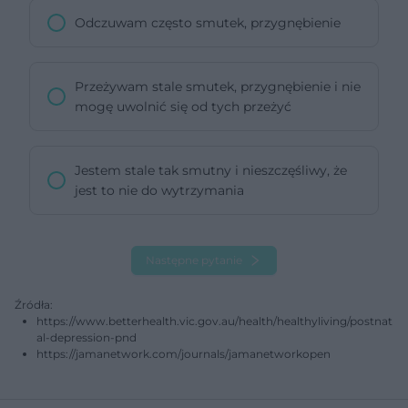
Odczuwam często smutek, przygnębienie
Przeżywam stale smutek, przygnębienie i nie
mogę uwolnić się od tych przeżyć
Jestem stale tak smutny i nieszczęśliwy, że
jest to nie do wytrzymania
Następne pytanie
Źródła:
https://www.betterhealth.vic.gov.au/health/healthyliving/postnat
al-depression-pnd
https://jamanetwork.com/journals/jamanetworkopen