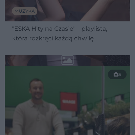
MUZYKA
"ESKA Hity na Czasie" – playlista,
która rozkręci każdą chwilę
5