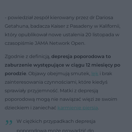
- powiedział zespół kierowany przez dr Dariosa
Getahuna, badacza Kaiser z Pasadeny w Kalifornii,
który opublikował nowe ustalenia 20 listopada w
czasopiśmie JAMA Network Open.
Zgodnie z definicją,
depresja poporodowa to
zaburzenie występujące w ciągu 12 miesięcy po
porodzie
. Objawy obejmują smutek,
lęk
i brak
zainteresowania czynnościami, które kiedyś
sprawiały przyjemność. Matki z depresją
poporodową mogą nie nawiązać więzi ze swoim
dzieckiem i zaniechać
karmienie piersią
.
W ciężkich przypadkach depresja
poporodowa może prowadzić do