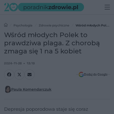
Psychologia
Zdrowie psychiczne
Wśród młodych Polek
to prawdziwa plaga. Z chorobą zmaga się 1 na 5 kobiet
Wśród młodych Polek to
prawdziwa plaga. Z chorobą
zmaga się 1 na 5 kobiet
2024-11-28
13:19
Dodaj do Google
Paula Komendarczuk
Depresja poporodowa staje się coraz