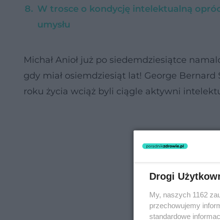
W trosce o kondycję intelektualną opróc
umysłu
Michał Anioł już po siedemdziesiątce namalo
gdy miał osiemdziesiąt lat! George Bernard
roku życia wciąż byli ciągle aktywni intelekt
Drogi Użytkow
My, naszych 1162 zau
przechowujemy informa
standardowe informac