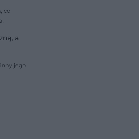
, co
a.
zną, a
inny jego