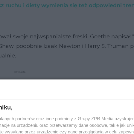
z ruchu i diety wymienia się też odpowiedni tre
wał swoje najwspanialsze freski. Goethe napisał "
 Shaw, podobnie Izaak Newton i Harry S. Truman p
ualnie.
niku,
fanych partnerów oraz inne podmioty z Grupy ZPR Media uzyskujem
cje na urządzeniu oraz przetwarzamy dane osobowe, takie jak unika
je wysyłane przez urządzenie czy dane przeglądania w celu zapewn