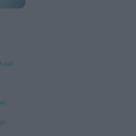
h już
ku
go