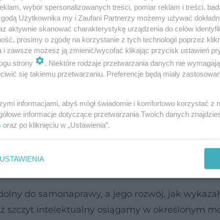
klam, wybór spersonalizowanych treści, pomiar reklam i treści, bad
 zgodą Użytkownika my i Zaufani Partnerzy możemy używać dokład
az aktywnie skanować charakterystykę urządzenia do celów identyfi
ść, prosimy o zgodę na korzystanie z tych technologii poprzez klikn
a i zawsze możesz ją zmienić/wycofać klikając przycisk ustawień pr
 by zachować dobrą kondycję umysłową w jesieni 
ogu strony
. Niektóre rodzaje przetwarzania danych nie wymagaj
iwić się takiemu przetwarzaniu. Preferencje będą miały zastosowanie
chologów i autorów książki "Trening umysłu dla os
szymi informacjami, abyś mógł świadomie i komfortowo korzystać z
gółowe informacje dotyczące przetwarzania Twoich danych znajdzi
s
oraz po kliknięciu w „Ustawienia”.
 organ żywego organizmu, nasz
mózg
podlega pro
ć. Możemy go skłaniać do odbudowy ubytków, tak
USTAWIENIA
 lat.
dolny do samonaprawy, a jego rozwój, jak wykazał
iaż szczyt intelektualny osiągamy w określonym 