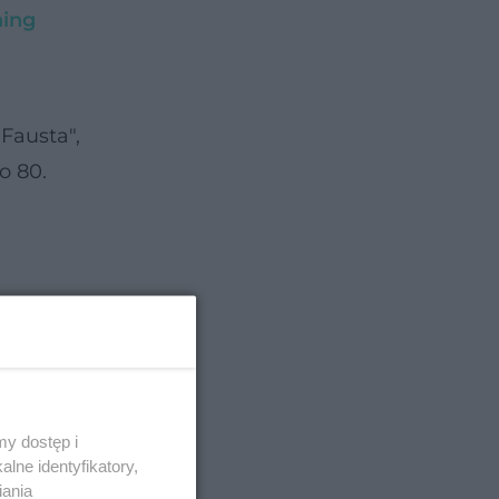
ning
Fausta",
o 80.
y dostęp i
lne identyfikatory,
iania