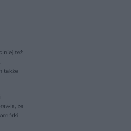
lniej też
.
m także
j
rawia, że
komórki