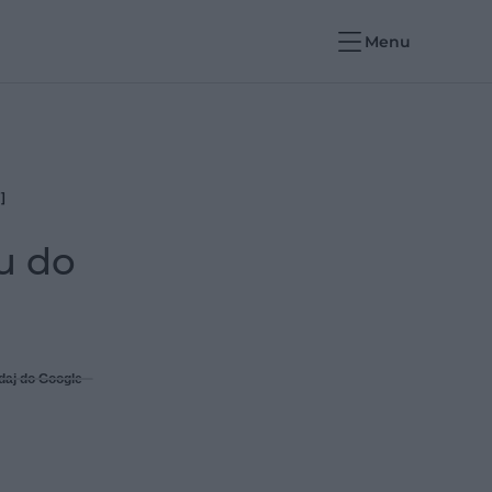
Menu
]
u do
daj do Google