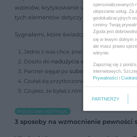
spersonalizowanych re
wzorców
, krytykowanie umniejszanie, zdrady,
ulepszanie usług. Za
tych elementów dotyczy twojej niedawnej rela
geolokalizacyjnych or
cenimy Twoją prywatno
Zgoda jest dobrowoln
Sygnałami, które świadczą o tym, że nie wart
się w lewym dolnym r
ale masz prawo sprzec
Jedno z was chce, pracuje i stara się bardzie
witrynie.
nadużycia emocjonalnego
Doszło do
, fi
Zapoznaj się z poniż
substancje odurzające
Partner sięgał po
(n
internetowych. Szcze
Prywatności
i
Cookie
Czułaś się przytłoczona huśtawkami emocjo
Czujesz, że byłaś z nim dlatego, że było to 
PARTNERZY
POLECANY ARTYKUŁ:
3 sposoby na wzmocnienie pewności sie