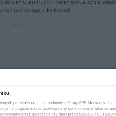
 zerwaniu jest trudny i pełen pokus, by się odez
ziąć pod uwagę kilka kwestii.
niku,
fanych partnerów oraz inne podmioty z Grupy ZPR Media uzyskujem
ciowymi to wasze drogi prędzej czy później się ro
cje na urządzeniu oraz przetwarzamy dane osobowe, takie jak unika
szy ból. Kolejną wskazówką jest obecność
niezdro
je wysyłane przez urządzenie czy dane przeglądania w celu zapewn