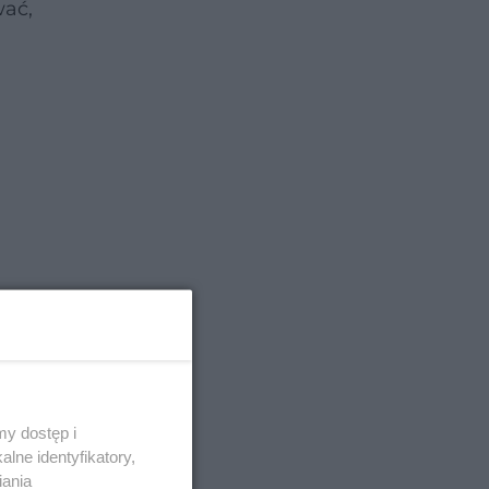
wać,
y dostęp i
zjadą,
lne identyfikatory,
wych
iania