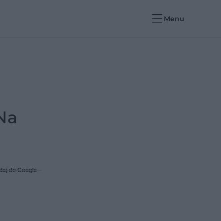
Menu
 Na
daj do Google