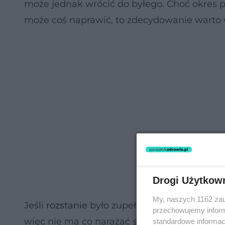
może jednak wrócić do byłego. Choć okres po
może coś naprawić, to zdecydowanie warto w
Drogi Użytkow
My, naszych 1162 zau
Jeśli
rozstanie
było zupełnie innymi celami ży
przechowujemy informa
więc nie ma co narażać się na jeszcze więk
standardowe informac