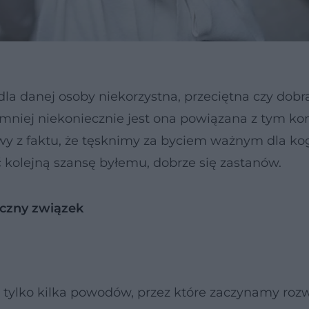
 dla danej osoby niekorzystna, przeciętna czy dobr
emniej niekoniecznie jest ona powiązana z tym k
wy z faktu, że tęsknimy za byciem ważnym dla ko
ć kolejną szansę byłemu, dobrze się zastanów.
yczny związek
o tylko kilka powodów, przez które zaczynamy roz