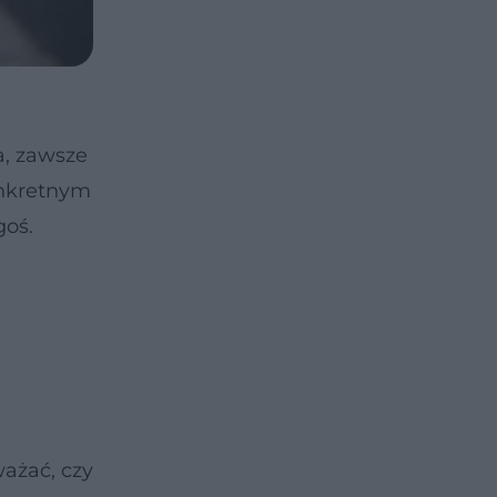
a, zawsze
onkretnym
goś.
ważać, czy