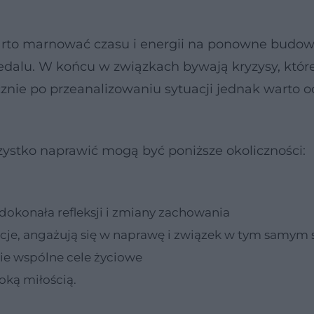
arto marnować czasu i energii na ponowne budo
medalu. W końcu w związkach bywają kryzysy, któr
cznie po przeanalizowaniu sytuacji jednak warto o
ystko naprawić mogą być poniższe okoliczności:
 dokonała refleksji i zmiany zachowania
cje, angażują się w naprawę i związek w tym samym 
ie wspólne cele życiowe
oką miłością.