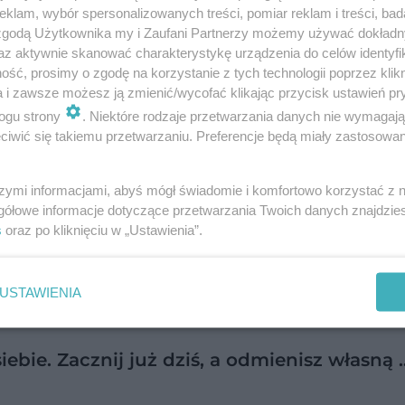
klam, wybór spersonalizowanych treści, pomiar reklam i treści, bad
 przemoc czy rosnący dystans. Jeśli czujesz, że kt
 zgodą Użytkownika my i Zaufani Partnerzy możemy używać dokład
cji, nie żałuj. Puść wolno, zostaw chłopa, żyj w s
az aktywnie skanować charakterystykę urządzenia do celów identyfi
ść, prosimy o zgodę na korzystanie z tych technologii poprzez klikn
a i zawsze możesz ją zmienić/wycofać klikając przycisk ustawień pr
o, są również takie okoliczności jak:
ogu strony
. Niektóre rodzaje przetwarzania danych nie wymagaj
iwić się takiemu przetwarzaniu. Preferencje będą miały zastosowanie
j
zycznego, finansowego, werbalnego
szymi informacjami, abyś mógł świadomie i komfortowo korzystać z
adużywał alkoholu, zażywał narkotyków etc.)
gółowe informacje dotyczące przetwarzania Twoich danych znajdzi
s
oraz po kliknięciu w „Ustawienia”.
nalnymi i niedojrzałością partnera
“wygodne”, ale nie właściwe dla ciebie.
USTAWIENIA
bie. Zacznij już dziś, a odmienisz własną 