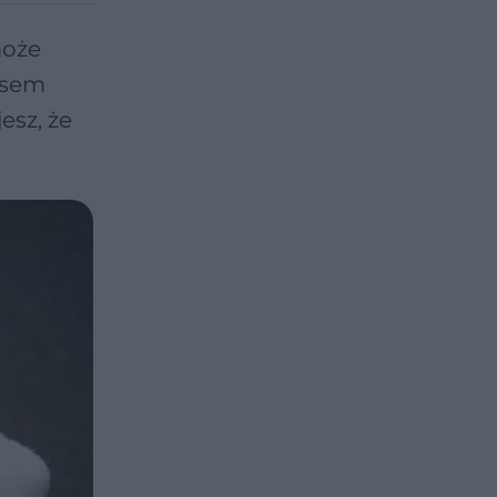
może
zasem
esz, że