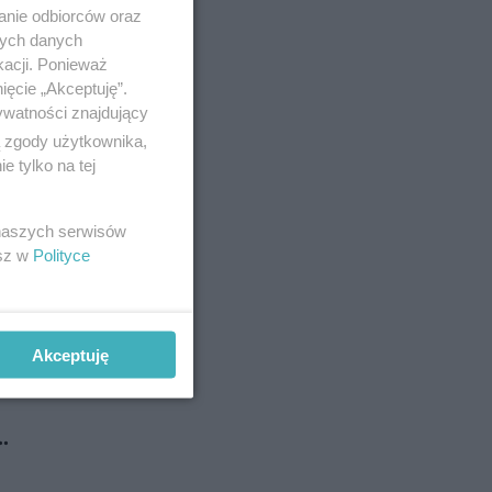
anie odbiorców oraz
óryś z
nych danych
pokoju.
kacji. Ponieważ
ięcie „Akceptuję”.
ywatności znajdujący
ą zgody użytkownika,
 tylko na tej
 naszych serwisów
esz w
Polityce
Akceptuję
…