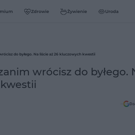
emium
Zdrowie
Żywienie
Uroda
wrócisz do byłego. Na liście aż 26 kluczowych kwestii
 zanim wrócisz do byłego.
 kwestii
Do