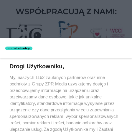
WSPÓŁPRACUJĄ Z NAMI:
Drogi Użytkowniku,
Żaden utwór zamieszczony w serwisie nie może być powielany i
My, naszych 1162 zaufanych partnerów oraz inne
rozpowszechniany lub dalej rozpowszechniany w jakikolwiek sposób
(w tym także elektroniczny lub mechaniczny) na jakimkolwiek polu
podmioty z Grupy ZPR Media uzyskujemy dostęp i
eksploatacji w jakiejkolwiek formie, włącznie z umieszczaniem w
przechowujemy informacje na urządzeniu oraz
Internecie bez pisemnej zgody właściciela praw. Jakiekolwiek użycie
przetwarzamy dane osobowe, takie jak unikalne
lub wykorzystanie utworów w całości lub w części z naruszeniem
prawa, tzn. bez właściwej zgody, jest zabronione pod groźbą kary i
identyfikatory, standardowe informacje wysyłane przez
może być ścigane prawnie.
urządzenie czy dane przeglądania w celu zapewniania
spersonalizowanych reklam, wybór spersonalizowanych
treści, pomiar reklam i treści, badanie odbiorców oraz
ulepszanie usług. Za zgodą Użytkownika my i Zaufani