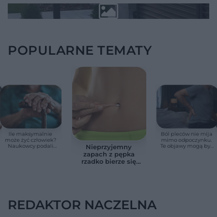
POPULARNE TEMATY
Ile maksymalnie
Ból pleców nie mija
może żyć człowiek?
mimo odpoczynku.
Naukowcy podali
Te objawy mogą być
Nieprzyjemny
zaskakującą liczbę
sygnałem raka
zapach z pępka
rzadko bierze się
znikąd. Jeden objaw
zmienia wszystko
REDAKTOR NACZELNA