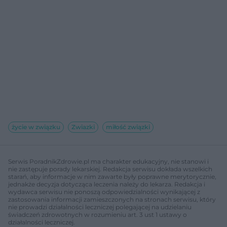
życie w związku
Zwiazki
miłość związki
Serwis PoradnikZdrowie.pl ma charakter edukacyjny, nie stanowi i
nie zastępuje porady lekarskiej. Redakcja serwisu dokłada wszelkich
starań, aby informacje w nim zawarte były poprawne merytorycznie,
jednakże decyzja dotycząca leczenia należy do lekarza. Redakcja i
wydawca serwisu nie ponoszą odpowiedzialności wynikającej z
zastosowania informacji zamieszczonych na stronach serwisu, który
nie prowadzi działalności leczniczej polegającej na udzielaniu
świadczeń zdrowotnych w rozumieniu art. 3 ust 1 ustawy o
działalności leczniczej.