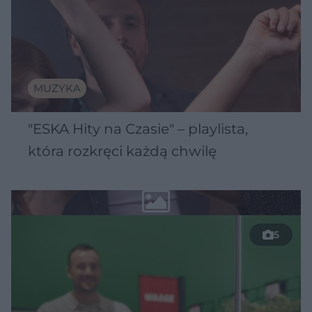
MUZYKA
"ESKA Hity na Czasie" – playlista,
która rozkręci każdą chwilę
5