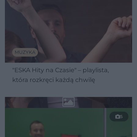
MUZYKA
"ESKA Hity na Czasie" – playlista,
która rozkręci każdą chwilę
5