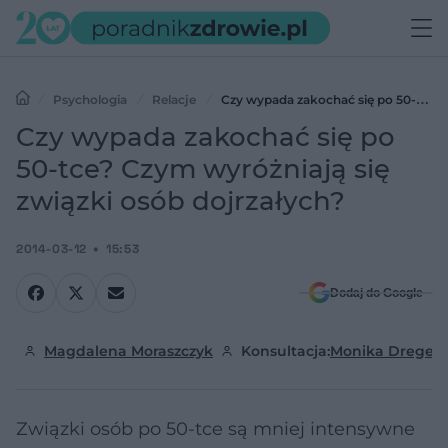
Psychologia
Relacje
Czy wypada zakochać się po 50-tce?
Czym wyróżniają się związki osób dojrzałych?
Czy wypada zakochać się po
50-tce? Czym wyróżniają się
związki osób dojrzałych?
2014-03-12
15:53
Dodaj do Google
Magdalena Moraszczyk
Konsultacja:
Monika Dreger
Związki osób po 50-tce są mniej intensywne