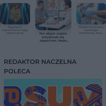
Regularne
Przełom w leczeniu
wypróżnienia mogą
wysokiego
zależeć od tej
cholesterolu. Nowa
Ten objaw często
witaminy. Odkrycie
terapia zmniejszyła
przypisuje się
zaskoczyło
LDL o ponad połowę
zaparciom. Może
naukowców
jednak wskazywać
na chorobę jelita
REDAKTOR NACZELNA
POLECA