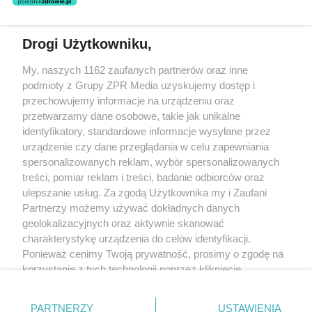
Drogi Użytkowniku,
Żaden utwór zamieszczony w serwisie nie może być powielany i
My, naszych 1162 zaufanych partnerów oraz inne
rozpowszechniany lub dalej rozpowszechniany w jakikolwiek sposób
(w tym także elektroniczny lub mechaniczny) na jakimkolwiek polu
podmioty z Grupy ZPR Media uzyskujemy dostęp i
eksploatacji w jakiejkolwiek formie, włącznie z umieszczaniem w
przechowujemy informacje na urządzeniu oraz
Internecie bez pisemnej zgody właściciela praw. Jakiekolwiek użycie
przetwarzamy dane osobowe, takie jak unikalne
lub wykorzystanie utworów w całości lub w części z naruszeniem
prawa, tzn. bez właściwej zgody, jest zabronione pod groźbą kary i
identyfikatory, standardowe informacje wysyłane przez
może być ścigane prawnie.
urządzenie czy dane przeglądania w celu zapewniania
spersonalizowanych reklam, wybór spersonalizowanych
treści, pomiar reklam i treści, badanie odbiorców oraz
ulepszanie usług. Za zgodą Użytkownika my i Zaufani
Partnerzy możemy używać dokładnych danych
geolokalizacyjnych oraz aktywnie skanować
charakterystykę urządzenia do celów identyfikacji.
O nas
Ponieważ cenimy Twoją prywatność, prosimy o zgodę na
korzystanie z tych technologii poprzez kliknięcie
Informacje prawne
„Akceptuję”. Zgoda jest dobrowolna i zawsze możesz ją
Nasze serwisy
zmienić/wycofać klikając przycisk ustawień prywatności
PARTNERZY
USTAWIENIA