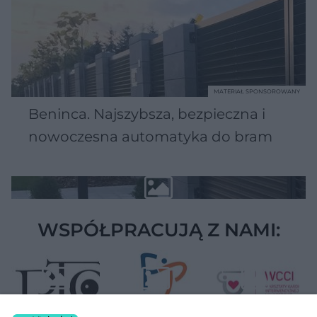
MATERIAŁ SPONSOROWANY
Beninca. Najszybsza, bezpieczna i
nowoczesna automatyka do bram
WSPÓŁPRACUJĄ Z NAMI: