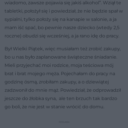
wiadomo, zawsze pojawia się jakiś alkohol”. Wziął te
tabletki, położył się i powiedział, że nie będzie spał w
sypialni, tylko położy się na kanapie w salonie, a ja
mam iść spać, bo pewnie nasze dziecko (wtedy 2,5
roczne) obudzi się wcześniej, a ja rano idę do pracy.
Był Wielki Piątek, więc musiałam też zrobić zakupy,
bo u nas było zaplanowane świąteczne śniadanie.
Mieli przyjechać moi rodzice, moja teściowa mój
brat i brat mojego męża. Pojechałam do pracy na
godzinę ósmą, zrobiłam zakupy, a o dziewiątej
zadzwonił do mnie mąż. Powiedział, że odprowadził
jeszcze do żłobka syna, ale ten brzuch tak bardzo
go boli, że nie jest w stanie wrócić do domu.