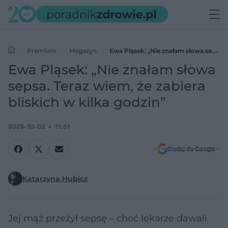
Premium
Magazyn
Ewa Pląsek: „Nie znałam słowa sepsa.
Teraz wiem, że zabiera bliskich w kilka godzin”
Ewa Pląsek: „Nie znałam słowa
sepsa. Teraz wiem, że zabiera
bliskich w kilka godzin”
2025-10-02
11:51
Dodaj do Google
Katarzyna Hubicz
Jej mąż przeżył sepsę – choć lekarze dawali