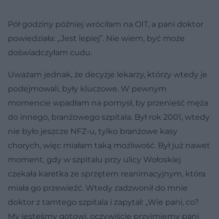
Pół godziny później wróciłam na OIT, a pani doktor
powiedziała: „Jest lepiej”. Nie wiem, być może
doświadczyłam cudu.
Uważam jednak, że decyzje lekarzy, którzy wtedy je
podejmowali, były kluczowe. W pewnym
momencie wpadłam na pomysł, by przenieść męża
do innego, branżowego szpitala. Był rok 2001, wtedy
nie było jeszcze NFZ-u, tylko branżowe kasy
chorych, więc miałam taką możliwość. Był już nawet
moment, gdy w szpitalu przy ulicy Wołoskiej
czekała karetka ze sprzętem reanimacyjnym, która
miała go przewieźć. Wtedy zadzwonił do mnie
doktor z tamtego szpitala i zapytał: „Wie pani, co?
My jesteśmy gotowi, oczywiście przyjmiemy pani