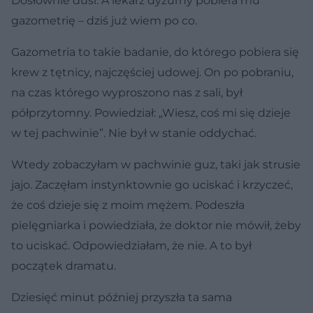
Dosłownie dusi. A lekarz dyżurny pobiera mu
gazometrię – dziś już wiem po co.
Gazometria to takie badanie, do którego pobiera się
krew z tętnicy, najczęściej udowej. On po pobraniu,
na czas którego wyproszono nas z sali, był
półprzytomny. Powiedział: „Wiesz, coś mi się dzieje
w tej pachwinie”. Nie był w stanie oddychać.
Wtedy zobaczyłam w pachwinie guz, taki jak strusie
jajo. Zaczęłam instynktownie go uciskać i krzyczeć,
że coś dzieje się z moim mężem. Podeszła
pielęgniarka i powiedziała, że doktor nie mówił, żeby
to uciskać. Odpowiedziałam, że nie. A to był
początek dramatu.
Dziesięć minut później przyszła ta sama