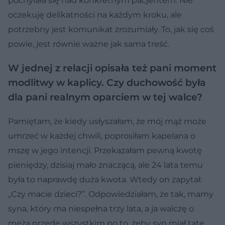
pochylała się nad konkretnym pacjentem. Nie
oczekuję delikatności na każdym kroku, ale
potrzebny jest komunikat zrozumiały. To, jak się coś
powie, jest równie ważne jak sama treść.
W jednej z relacji opisała też pani moment
modlitwy w kaplicy. Czy duchowość była
dla pani realnym oparciem w tej walce?
Pamiętam, że kiedy usłyszałam, że mój mąż może
umrzeć w każdej chwili, poprosiłam kapelana o
mszę w jego intencji. Przekazałam pewną kwotę
pieniędzy, dzisiaj mało znaczącą, ale 24 lata temu
była to naprawdę duża kwota. Wtedy on zapytał:
„Czy macie dzieci?”. Odpowiedziałam, że tak, mamy
syna, który ma niespełna trzy lata, a ja walczę o
męża przede wszystkim po to, żeby syn miał tatę.