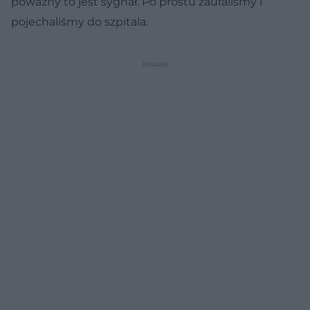
poważny to jest sygnał. Po prostu zaufaliśmy i
pojechaliśmy do szpitala.