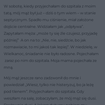
W sobotę, kiedy przyjechałam do szpitala z moim
tatą, mój mąż był już – dziś o tym wiem – w stanie
septycznym. Spadło mu ciśnienie, miał założone
dojście centralne. Widziałam jak „odpływa”.
Zapytałam męża: „może ty się źle czujesz, przyjadę
później” A on na to: „Nie, nie, siedźcie, bo jak
rozmawiacie, to mi jakoś tak lepiej”. W niedzielę, w
Wielkanoc, śniadanie nie było radosne. Pojechałam
zaraz po nim do szpitala. Moja mama pojechała ze
mną.
Mój mąż jeszcze rano zadzwonił do mnie i
powiedział: „Wiesz, tylko nie histeryzuj, bo ja leżę
pod tlenem”. Przyjechałam do szpitala. Gdy
weszłam na salę, zobaczyłam, że mój mąż się dusi.