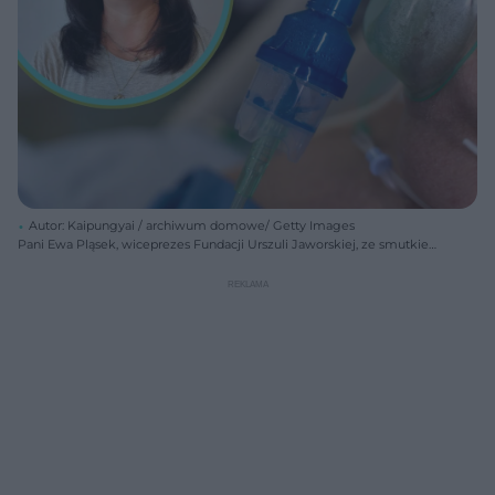
Autor: Kaipungyai / archiwum domowe/ Getty Images
Pani Ewa Pląsek, wiceprezes Fundacji Urszuli Jaworskiej, ze smutkiem
opowiada o walce z sepsą, której doświadczył jej mąż, podkreślając
wagę świadomości i szybkiej reakcji na objawy, o czym przeczytasz
więcej na Poradnik Zdrowie. Mężczyzna leży w szpitalnym łóżku pod
maską tlenową, co odzwierciedla ciężką walkę z chorobą.