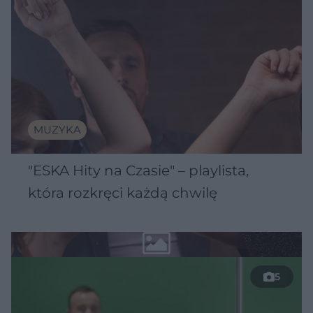
MUZYKA
"ESKA Hity na Czasie" – playlista,
która rozkręci każdą chwilę
5