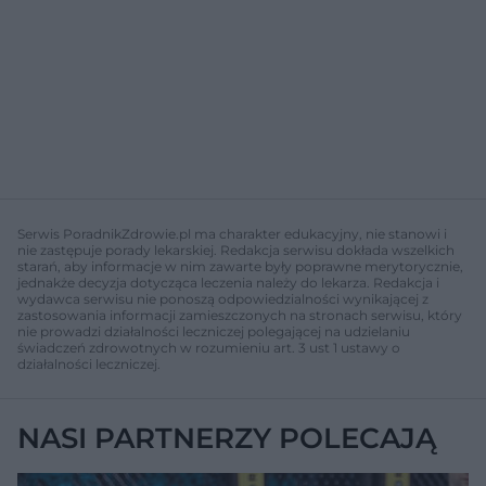
Serwis PoradnikZdrowie.pl ma charakter edukacyjny, nie stanowi i
nie zastępuje porady lekarskiej. Redakcja serwisu dokłada wszelkich
starań, aby informacje w nim zawarte były poprawne merytorycznie,
jednakże decyzja dotycząca leczenia należy do lekarza. Redakcja i
wydawca serwisu nie ponoszą odpowiedzialności wynikającej z
zastosowania informacji zamieszczonych na stronach serwisu, który
nie prowadzi działalności leczniczej polegającej na udzielaniu
świadczeń zdrowotnych w rozumieniu art. 3 ust 1 ustawy o
działalności leczniczej.
NASI PARTNERZY POLECAJĄ