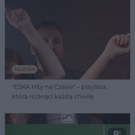
MUZYKA
"ESKA Hity na Czasie" – playlista,
która rozkręci każdą chwilę
5