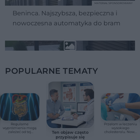
MATERIAŁ SPONSOROWANY
Beninca. Najszybsza, bezpieczna i
nowoczesna automatyka do bram
POPULARNE TEMATY
Regularne
Przełom w leczeniu
wypróżnienia mogą
wysokiego
zależeć od tej
cholesterolu. Nowa
Ten objaw często
witaminy. Odkrycie
terapia zmniejszyła
przypisuje się
zaskoczyło
LDL o ponad połowę