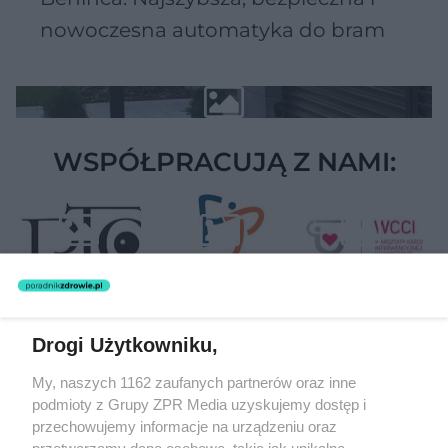
nowoczesna automatyka do bram
WSPÓŁPRACUJĄ Z NAMI:
Drogi Użytkowniku,
Żaden utwór zamieszczony w serwisie nie może być powielany i
My, naszych 1162 zaufanych partnerów oraz inne
rozpowszechniany lub dalej rozpowszechniany w jakikolwiek sposób
podmioty z Grupy ZPR Media uzyskujemy dostęp i
(w tym także elektroniczny lub mechaniczny) na jakimkolwiek polu
eksploatacji w jakiejkolwiek formie, włącznie z umieszczaniem w
przechowujemy informacje na urządzeniu oraz
Internecie bez pisemnej zgody właściciela praw. Jakiekolwiek użycie
przetwarzamy dane osobowe, takie jak unikalne