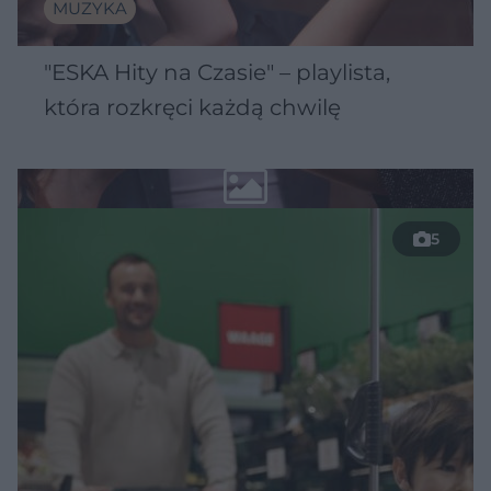
MUZYKA
"ESKA Hity na Czasie" – playlista,
która rozkręci każdą chwilę
5