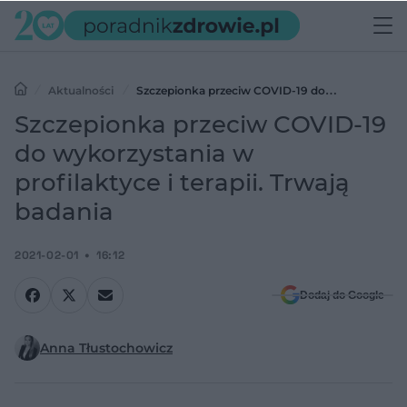
Aktualności
Szczepionka przeciw COVID-19 do
wykorzystania w profilaktyce i terapii. Trwają badania
Szczepionka przeciw COVID-19
do wykorzystania w
profilaktyce i terapii. Trwają
badania
2021-02-01
16:12
Dodaj do Google
Anna Tłustochowicz