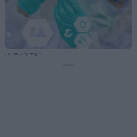
Autor: Getty Images