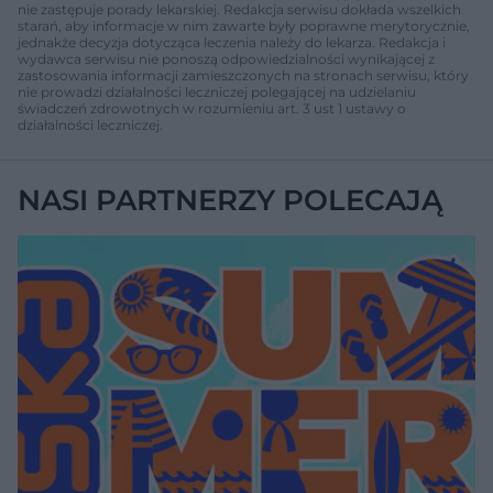
nie zastępuje porady lekarskiej. Redakcja serwisu dokłada wszelkich
starań, aby informacje w nim zawarte były poprawne merytorycznie,
jednakże decyzja dotycząca leczenia należy do lekarza. Redakcja i
wydawca serwisu nie ponoszą odpowiedzialności wynikającej z
zastosowania informacji zamieszczonych na stronach serwisu, który
nie prowadzi działalności leczniczej polegającej na udzielaniu
świadczeń zdrowotnych w rozumieniu art. 3 ust 1 ustawy o
działalności leczniczej.
NASI PARTNERZY POLECAJĄ