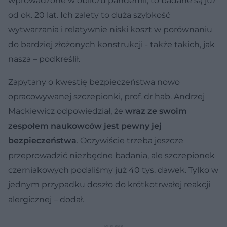
wprowadzone w obliczu pandemii, to badane są już
od ok. 20 lat. Ich zalety to duża szybkość
wytwarzania i relatywnie niski koszt w porównaniu
do bardziej złożonych konstrukcji - także takich, jak
nasza – podkreślił.
Zapytany o kwestię bezpieczeństwa nowo
opracowywanej szczepionki, prof. dr hab. Andrzej
Mackiewicz odpowiedział, że
wraz ze swoim
zespołem naukowców jest pewny jej
bezpieczeństwa
. Oczywiście trzeba jeszcze
przeprowadzić niezbędne badania, ale szczepionek
czerniakowych podaliśmy już 40 tys. dawek. Tylko w
jednym przypadku doszło do krótkotrwałej reakcji
alergicznej – dodał.