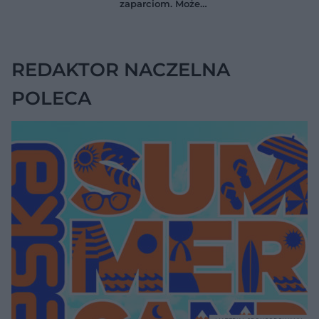
zaparciom. Może
naukowców
jednak wskazywać
na chorobę jelita
REDAKTOR NACZELNA
POLECA