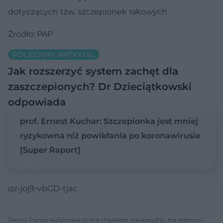
dotyczących tzw. szczepionek rakowych.
Źródło: PAP
POLECANY ARTYKUŁ:
Jak rozszerzyć system zachęt dla
zaszczepionych? Dr Dzieciątkowski
odpowiada
prof. Ernest Kuchar: Szczepionka jest mniej
ryzykowna niż powikłania po koronawirusie
[Super Raport]
qz-joj9-vbGD-tjac
Serwis PoradnikZdrowie.pl ma charakter edukacyjny, nie stanowi i