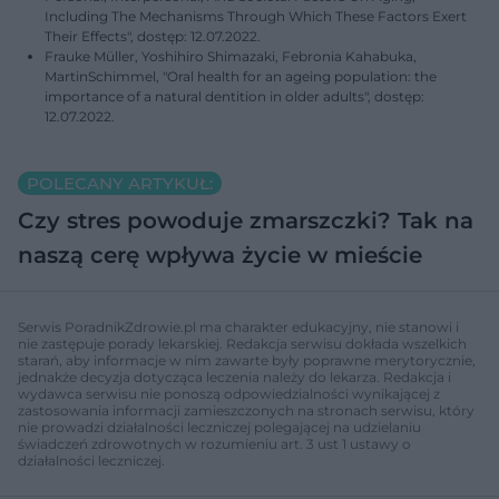
Including The Mechanisms Through Which These Factors Exert
Their Effects", dostęp: 12.07.2022.
Frauke Müller, Yoshihiro Shimazaki, Febronia Kahabuka,
MartinSchimmel, "Oral health for an ageing population: the
importance of a natural dentition in older adults", dostęp:
12.07.2022.
POLECANY ARTYKUŁ:
Czy stres powoduje zmarszczki? Tak na
naszą cerę wpływa życie w mieście
Serwis PoradnikZdrowie.pl ma charakter edukacyjny, nie stanowi i
nie zastępuje porady lekarskiej. Redakcja serwisu dokłada wszelkich
starań, aby informacje w nim zawarte były poprawne merytorycznie,
jednakże decyzja dotycząca leczenia należy do lekarza. Redakcja i
wydawca serwisu nie ponoszą odpowiedzialności wynikającej z
zastosowania informacji zamieszczonych na stronach serwisu, który
nie prowadzi działalności leczniczej polegającej na udzielaniu
świadczeń zdrowotnych w rozumieniu art. 3 ust 1 ustawy o
działalności leczniczej.