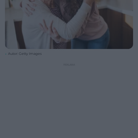
Autor: Getty Images