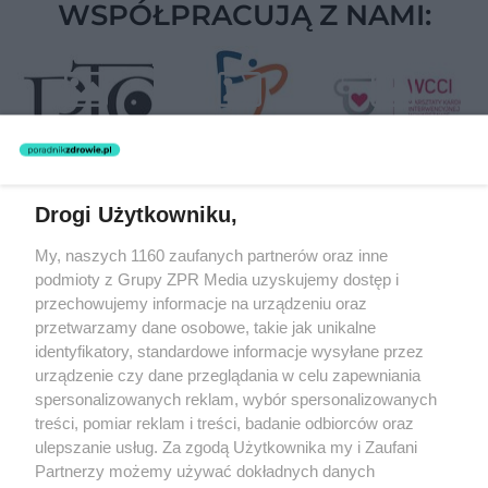
WSPÓŁPRACUJĄ Z NAMI:
Drogi Użytkowniku,
Żaden utwór zamieszczony w serwisie nie może być powielany i
My, naszych 1160 zaufanych partnerów oraz inne
rozpowszechniany lub dalej rozpowszechniany w jakikolwiek sposób
podmioty z Grupy ZPR Media uzyskujemy dostęp i
(w tym także elektroniczny lub mechaniczny) na jakimkolwiek polu
eksploatacji w jakiejkolwiek formie, włącznie z umieszczaniem w
przechowujemy informacje na urządzeniu oraz
Internecie bez pisemnej zgody właściciela praw. Jakiekolwiek użycie
przetwarzamy dane osobowe, takie jak unikalne
lub wykorzystanie utworów w całości lub w części z naruszeniem
identyfikatory, standardowe informacje wysyłane przez
prawa, tzn. bez właściwej zgody, jest zabronione pod groźbą kary i
może być ścigane prawnie.
urządzenie czy dane przeglądania w celu zapewniania
spersonalizowanych reklam, wybór spersonalizowanych
treści, pomiar reklam i treści, badanie odbiorców oraz
ulepszanie usług. Za zgodą Użytkownika my i Zaufani
Partnerzy możemy używać dokładnych danych