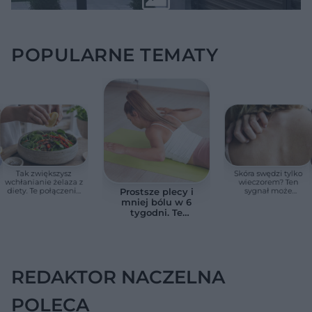
POPULARNE TEMATY
Tak zwiększysz
Skóra swędzi tylko
wchłanianie żelaza z
wieczorem? Ten
diety. Te połączenia
sygnał może
Prostsze plecy i
produktów
wskazywać na
mniej bólu w 6
pomagają przy
chorobę, która długo
tygodni. Te
anemii
nie daje objawów
ćwiczenia
pomagają
zmniejszyć wdowi
garb
REDAKTOR NACZELNA
POLECA