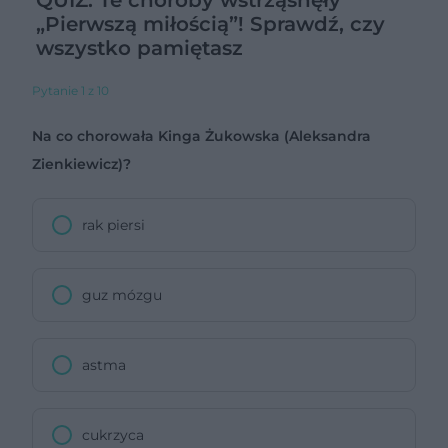
QUIZ: Te choroby wstrząsnęły
„Pierwszą miłością”! Sprawdź, czy
wszystko pamiętasz
Pytanie 1 z 10
Na co chorowała Kinga Żukowska (Aleksandra
Zienkiewicz)?
rak piersi
guz mózgu
astma
cukrzyca