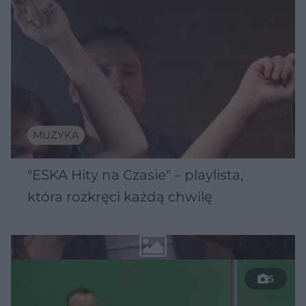
MUZYKA
"ESKA Hity na Czasie" – playlista,
która rozkręci każdą chwilę
5