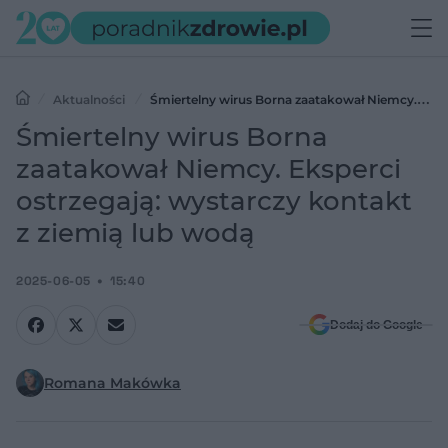
Aktualności
Śmiertelny wirus Borna zaatakował Niemcy.
Eksperci ostrzegają: wystarczy kontakt z ziemią lub wodą
Śmiertelny wirus Borna
zaatakował Niemcy. Eksperci
ostrzegają: wystarczy kontakt
z ziemią lub wodą
2025-06-05
15:40
Dodaj do Google
Romana Makówka