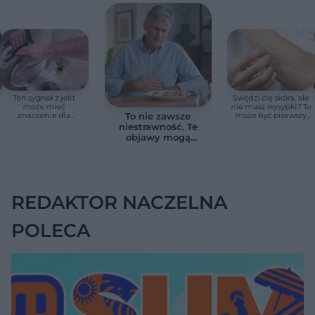
Ten sygnał z jelit
Swędzi cię skóra, ale
może mieć
nie masz wysypki? To
znaczenie dla
może być pierwszy
To nie zawsze
zdrowia. Naukowcy
cichy sygnał raka
niestrawność. Te
wskazali zdrowy
trzustki, zanim
objawy mogą
zakres
pojawią się inne
wskazywać na raka
objawy
trzustki
REDAKTOR NACZELNA
POLECA