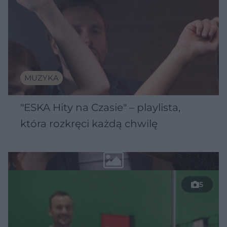
MUZYKA
"ESKA Hity na Czasie" – playlista,
która rozkręci każdą chwilę
5