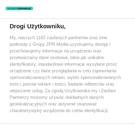
Drogi Użytkowniku,
Żaden utwór zamieszczony w serwisie nie może być powielany i
My, naszych 1162 zaufanych partnerów oraz inne
rozpowszechniany lub dalej rozpowszechniany w jakikolwiek sposób
podmioty z Grupy ZPR Media uzyskujemy dostęp i
(w tym także elektroniczny lub mechaniczny) na jakimkolwiek polu
eksploatacji w jakiejkolwiek formie, włącznie z umieszczaniem w
przechowujemy informacje na urządzeniu oraz
Internecie bez pisemnej zgody właściciela praw. Jakiekolwiek użycie
przetwarzamy dane osobowe, takie jak unikalne
lub wykorzystanie utworów w całości lub w części z naruszeniem
identyfikatory, standardowe informacje wysyłane przez
prawa, tzn. bez właściwej zgody, jest zabronione pod groźbą kary i
może być ścigane prawnie.
urządzenie czy dane przeglądania w celu zapewniania
spersonalizowanych reklam, wybór spersonalizowanych
treści, pomiar reklam i treści, badanie odbiorców oraz
ulepszanie usług. Za zgodą Użytkownika my i Zaufani
Partnerzy możemy używać dokładnych danych
geolokalizacyjnych oraz aktywnie skanować
charakterystykę urządzenia do celów identyfikacji.
O nas
Ponieważ cenimy Twoją prywatność, prosimy o zgodę na
korzystanie z tych technologii poprzez kliknięcie
Informacje prawne
„Akceptuję”. Zgoda jest dobrowolna i zawsze możesz ją