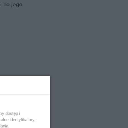
i.
To jego
y dostęp i
 w 2021
lne identyfikatory,
iania