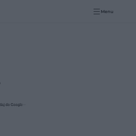
Menu
?
daj do Google