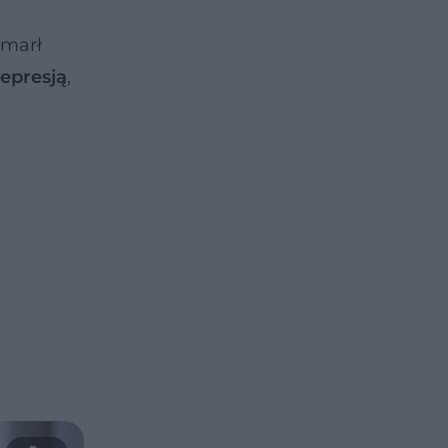
zmarł
depresją
,