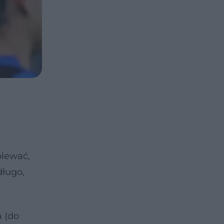
olewać,
długo,
a (do