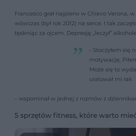
Francesco grał najpierw w Chievo Verona, w
wówczas (był rok 2012) na serce. I tak zaczę
tęskniąc za ojcem. Depresję „leczył” alkohol
- Stoczyłem się n
motywację. Piłem
Może się to wyda
uratował mi rak
– wspominał w jednej z rozmów z dziennikar
5 sprzętów fitness, które warto mi