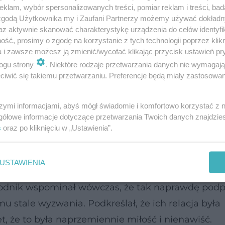
cji debiutował, mając 33 lata. To wiek, w którym 
klam, wybór spersonalizowanych treści, pomiar reklam i treści, bad
ie.
 zgodą Użytkownika my i Zaufani Partnerzy możemy używać dokład
az aktywnie skanować charakterystykę urządzenia do celów identyfi
ść, prosimy o zgodę na korzystanie z tych technologii poprzez klikn
ołądka cz. 1
a i zawsze możesz ją zmienić/wycofać klikając przycisk ustawień pr
ogu strony
. Niektóre rodzaje przetwarzania danych nie wymagaj
iwić się takiemu przetwarzaniu. Preferencje będą miały zastosowanie
sją i alkoholizm
szymi informacjami, abyś mógł świadomie i komfortowo korzystać z
i z Włoch.Wychowywał się pod Mediolanem. Miał 2
gółowe informacje dotyczące przetwarzania Twoich danych znajdzi
iej kopał amatorsko. Gdy miał 22 lata debiutował w
s
oraz po kliknięciu w „Ustawienia”.
 nie jest prosta opowieść o drodze zawodnika na p
USTAWIENIA
zawodnik wspominał wówczas, że tak naprawdę podp
mu stale wyzwania. Podkreślał, że ich relacja była
że to była naprzemiennie miłość i nienawiść.