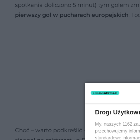
spotkania doliczono 5 minut) tym golem zmie
pierwszy gol w pucharach europejskich
. I 
Drogi Użytkow
My, naszych 1162 zau
Choć – warto podkreślić – Acerbi ma na konc
przechowujemy informa
standardowe informac