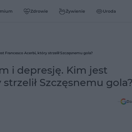
emium
Zdrowie
Żywienie
Uroda
est Francesco Acerbi, który strzelił Szczęsnemu gola?
m i depresję. Kim jest
 strzelił Szczęsnemu gola
Do