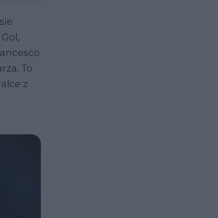
sie
 Gol,
Francesco
rza. To
alce z