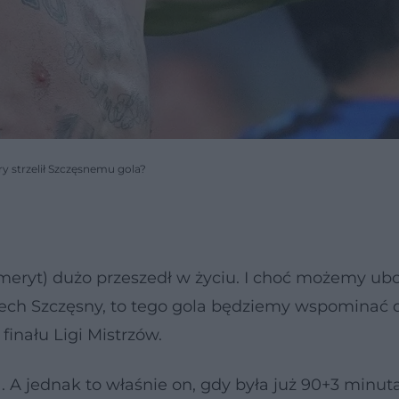
ry strzelił Szczęsnemu gola?
e emeryt) dużo przeszedł w życiu. I choć możemy ub
jciech Szczęsny, to tego gola będziemy wspominać 
finału Ligi Mistrzów.
 A jednak to właśnie on, gdy była już 90+3 minut