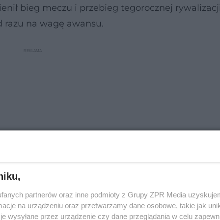
nił bieg meczu i przebieg tegorocznej rywalizacj
od razu na wagę awansu.
niku,
fanych partnerów oraz inne podmioty z Grupy ZPR Media uzyskujem
ie też grę w narodowej drużynie włoskiej, z którą
cje na urządzeniu oraz przetwarzamy dane osobowe, takie jak unika
je wysyłane przez urządzenie czy dane przeglądania w celu zapewn