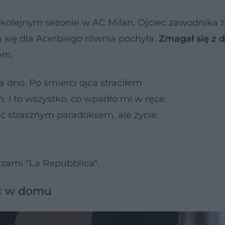
 kolejnym sezonie w AC Milan. Ojciec zawodnika 
ła się dla Acerbiego równia pochyła.
Zmagał się z 
em.
a dno. Po śmierci ojca straciłem
. I to wszystko, co wpadło mi w ręce.
ć strasznym paradoksem, ale życie
zami "La Repubblica".
eć w domu