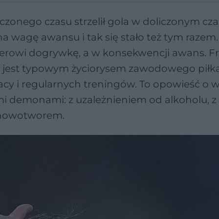
iczonego czasu strzelił gola w doliczonym cza
 na wagę awansu i tak się stało też tym razem.
Interowi dogrywkę, a w konsekwencji awans. 
nie jest typowym życiorysem zawodowego piłka
pracy i regularnych treningów. To opowieść o w
ymi demonami: z uzależnieniem od alkoholu, z
z nowotworem.