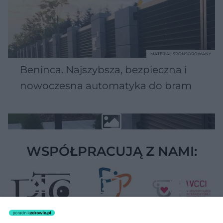
MATERIAŁ SPONSOROWANY
Beninca. Najszybsza, bezpieczna i
nowoczesna automatyka do bram
WSPÓŁPRACUJĄ Z NAMI: