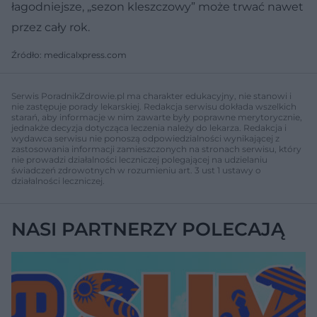
łagodniejsze, „sezon kleszczowy” może trwać nawet
przez cały rok.
Źródło: medicalxpress.com
Serwis PoradnikZdrowie.pl ma charakter edukacyjny, nie stanowi i
nie zastępuje porady lekarskiej. Redakcja serwisu dokłada wszelkich
starań, aby informacje w nim zawarte były poprawne merytorycznie,
jednakże decyzja dotycząca leczenia należy do lekarza. Redakcja i
wydawca serwisu nie ponoszą odpowiedzialności wynikającej z
zastosowania informacji zamieszczonych na stronach serwisu, który
nie prowadzi działalności leczniczej polegającej na udzielaniu
świadczeń zdrowotnych w rozumieniu art. 3 ust 1 ustawy o
działalności leczniczej.
NASI PARTNERZY POLECAJĄ