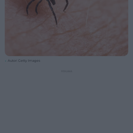
Autor: Getty Images