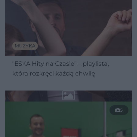
MUZYKA
"ESKA Hity na Czasie" – playlista,
która rozkręci każdą chwilę
5