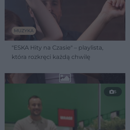
MUZYKA
"ESKA Hity na Czasie" – playlista,
która rozkręci każdą chwilę
5