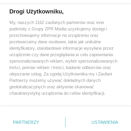
Drogi Użytkowniku,
Żaden utwór zamieszczony w serwisie nie może być powielany i
My, naszych 1162 zaufanych partnerów oraz inne
rozpowszechniany lub dalej rozpowszechniany w jakikolwiek sposób
podmioty z Grupy ZPR Media uzyskujemy dostęp i
(w tym także elektroniczny lub mechaniczny) na jakimkolwiek polu
eksploatacji w jakiejkolwiek formie, włącznie z umieszczaniem w
przechowujemy informacje na urządzeniu oraz
Internecie bez pisemnej zgody właściciela praw. Jakiekolwiek użycie
przetwarzamy dane osobowe, takie jak unikalne
lub wykorzystanie utworów w całości lub w części z naruszeniem
identyfikatory, standardowe informacje wysyłane przez
prawa, tzn. bez właściwej zgody, jest zabronione pod groźbą kary i
może być ścigane prawnie.
urządzenie czy dane przeglądania w celu zapewniania
spersonalizowanych reklam, wybór spersonalizowanych
treści, pomiar reklam i treści, badanie odbiorców oraz
ulepszanie usług. Za zgodą Użytkownika my i Zaufani
Partnerzy możemy używać dokładnych danych
geolokalizacyjnych oraz aktywnie skanować
charakterystykę urządzenia do celów identyfikacji.
O nas
Ponieważ cenimy Twoją prywatność, prosimy o zgodę na
korzystanie z tych technologii poprzez kliknięcie
Informacje prawne
„Akceptuję”. Zgoda jest dobrowolna i zawsze możesz ją
zmienić/wycofać klikając przycisk ustawień prywatności
Nasze serwisy
PARTNERZY
USTAWIENIA
znajdujący się w lewym dolnym rogu strony
. Niektóre