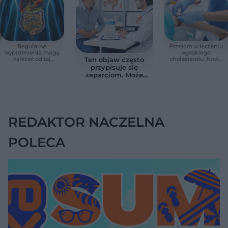
Regularne
Przełom w leczeniu
wypróżnienia mogą
wysokiego
zależeć od tej
cholesterolu. Nowa
Ten objaw często
witaminy. Odkrycie
terapia zmniejszyła
przypisuje się
zaskoczyło
LDL o ponad połowę
zaparciom. Może
naukowców
jednak wskazywać
na chorobę jelita
REDAKTOR NACZELNA
POLECA