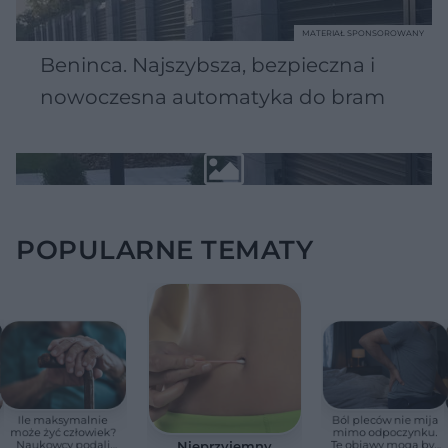
MATERIAŁ SPONSOROWANY
Beninca. Najszybsza, bezpieczna i
nowoczesna automatyka do bram
POPULARNE TEMATY
Ile maksymalnie
Ból pleców nie mija
może żyć człowiek?
mimo odpoczynku.
Naukowcy podali
Te objawy mogą być
Nieprzyjemny