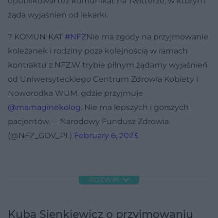
opublikował też komunikat na Twitterze, w którym
żąda wyjaśnień od lekarki.
? KOMUNIKAT
#NFZ
Nie ma zgody na przyjmowanie
koleżanek i rodziny poza kolejnością w ramach
kontraktu z NFZ.W trybie pilnym żądamy wyjaśnień
od Uniwersyteckiego Centrum Zdrowia Kobiety i
Noworodka WUM, gdzie przyjmuje
@mamaginekolog
. Nie ma lepszych i gorszych
pacjentów.— Narodowy Fundusz Zdrowia
(@NFZ_GOV_PL)
February 6, 2023
ROZWIŃ
Kuba Sienkiewicz o przyjmowaniu