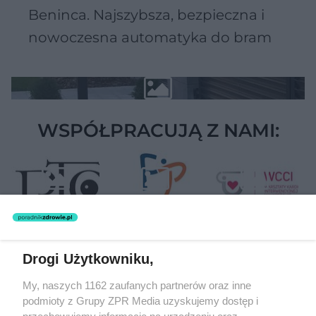
Beninca. Najszybsza, bezpieczna i
nowoczesna automatyka do bram
WSPÓŁPRACUJĄ Z NAMI:
Drogi Użytkowniku,
Żaden utwór zamieszczony w serwisie nie może być powielany i
My, naszych 1162 zaufanych partnerów oraz inne
rozpowszechniany lub dalej rozpowszechniany w jakikolwiek sposób
podmioty z Grupy ZPR Media uzyskujemy dostęp i
(w tym także elektroniczny lub mechaniczny) na jakimkolwiek polu
eksploatacji w jakiejkolwiek formie, włącznie z umieszczaniem w