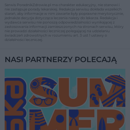
Serwis PoradnikZdrowie.pl ma charakter edukacyjny, nie stanowi i
nie zastępuje porady lekarskiej. Redakcja serwisu dokłada wszelkich
starań, aby informacje w nim zawarte były poprawne merytorycznie,
jednakże decyzja dotycząca leczenia należy do lekarza. Redakcja i
wydawca serwisu nie ponoszą odpowiedzialności wynikającej z
zastosowania informacji zamieszczonych na stronach serwisu, który
nie prowadzi działalności leczniczej polegającej na udzielaniu
świadczeń zdrowotnych w rozumieniu art. 3 ust 1 ustawy o
działalności leczniczej.
NASI PARTNERZY POLECAJĄ