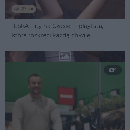
MUZYKA
"ESKA Hity na Czasie" – playlista,
która rozkręci każdą chwilę
5