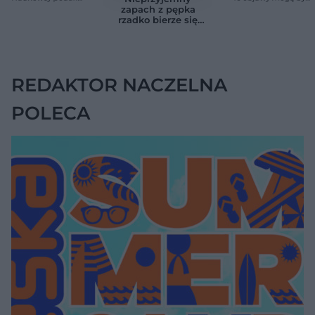
zaskakującą liczbę
sygnałem raka
zapach z pępka
rzadko bierze się
znikąd. Jeden objaw
zmienia wszystko
REDAKTOR NACZELNA
POLECA