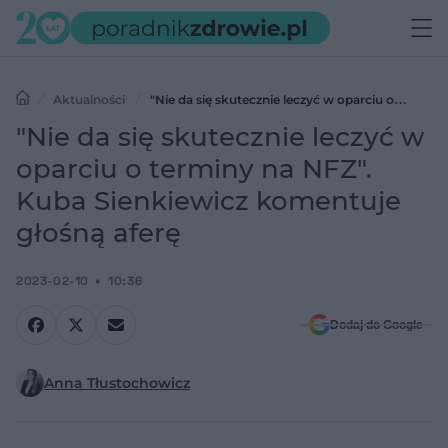
Aktualności
"Nie da się skutecznie leczyć w oparciu o
terminy na NFZ". Kuba Sienkiewicz komentuje głośną aferę
"Nie da się skutecznie leczyć w
oparciu o terminy na NFZ".
Kuba Sienkiewicz komentuje
głośną aferę
2023-02-10
10:36
Dodaj do Google
Anna Tłustochowicz