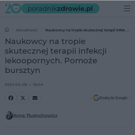
Aktualności
Naukowcy na tropie skutecznej terapii infekcji
lekoopornych. Pomoże bursztyn
Naukowcy na tropie
skutecznej terapii infekcji
lekoopornych. Pomoże
bursztyn
2021-04-06
15:04
Dodaj do Google
Anna Tłustochowicz