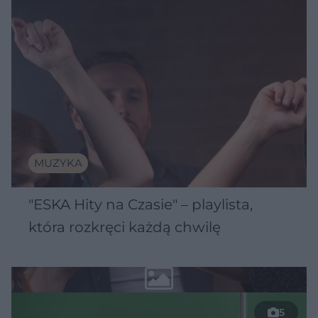
MUZYKA
"ESKA Hity na Czasie" – playlista,
która rozkręci każdą chwilę
5