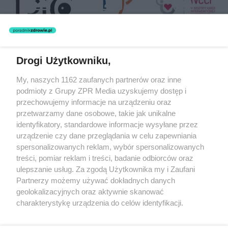
Drogi Użytkowniku,
Żaden utwór zamieszczony w serwisie nie może być powielany i
My, naszych 1162 zaufanych partnerów oraz inne
rozpowszechniany lub dalej rozpowszechniany w jakikolwiek sposób
podmioty z Grupy ZPR Media uzyskujemy dostęp i
(w tym także elektroniczny lub mechaniczny) na jakimkolwiek polu
eksploatacji w jakiejkolwiek formie, włącznie z umieszczaniem w
przechowujemy informacje na urządzeniu oraz
Internecie bez pisemnej zgody właściciela praw. Jakiekolwiek użycie
przetwarzamy dane osobowe, takie jak unikalne
lub wykorzystanie utworów w całości lub w części z naruszeniem
identyfikatory, standardowe informacje wysyłane przez
prawa, tzn. bez właściwej zgody, jest zabronione pod groźbą kary i
może być ścigane prawnie.
urządzenie czy dane przeglądania w celu zapewniania
spersonalizowanych reklam, wybór spersonalizowanych
treści, pomiar reklam i treści, badanie odbiorców oraz
ulepszanie usług. Za zgodą Użytkownika my i Zaufani
Partnerzy możemy używać dokładnych danych
geolokalizacyjnych oraz aktywnie skanować
charakterystykę urządzenia do celów identyfikacji.
O nas
Ponieważ cenimy Twoją prywatność, prosimy o zgodę na
korzystanie z tych technologii poprzez kliknięcie
Informacje prawne