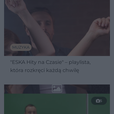
MUZYKA
"ESKA Hity na Czasie" – playlista,
która rozkręci każdą chwilę
5