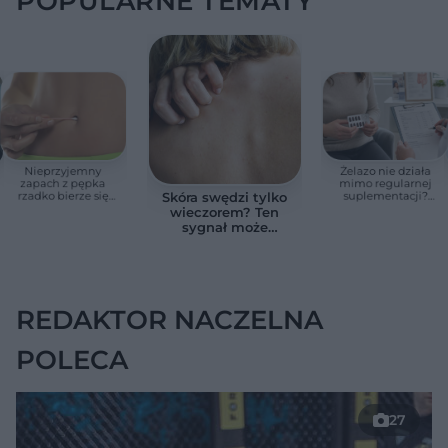
POPULARNE TEMATY
Nieprzyjemny
Żelazo nie działa
zapach z pępka
mimo regularnej
rzadko bierze się
suplementacji?
Skóra swędzi tylko
znikąd. Jeden objaw
Przyczyna może
wieczorem? Ten
zmienia wszystko
ukrywać się w
sygnał może
jelitach
wskazywać na
chorobę, która długo
nie daje objawów
REDAKTOR NACZELNA
POLECA
27