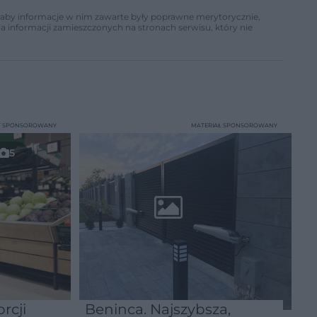
ń, aby informacje w nim zawarte były poprawne merytorycznie,
a informacji zamieszczonych na stronach serwisu, który nie
T SPONSOROWANY
MATERIAŁ SPONSOROWANY
5
rcji
Beninca. Najszybsza,