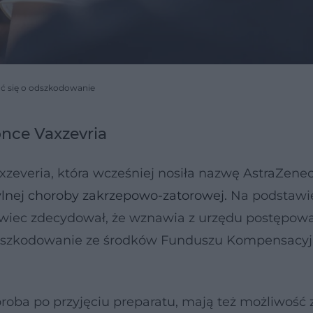
ać się o odszkodowanie
nce Vaxzevria
everia, która wcześniej nosiła nazwę AstraZene
ylnej choroby zakrzepowo-zatorowej.
Na podstawi
owiec zdecydował, że wznawia z urzędu postępow
odszkodowanie ze środków Funduszu Kompensacy
oba po przyjęciu preparatu, mają też możliwość 