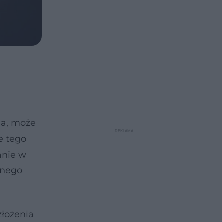
ca, może
e tego
anie w
jnego
złożenia