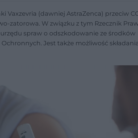
nki Vaxzevria (dawniej AstraZenca) przeciw C
wo-zatorowa. W związku z tym Rzecznik Pra
z urzędu spraw o odszkodowanie ze środków
chronnych. Jest także możliwość składani