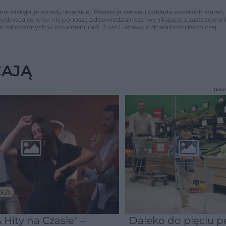
nie zastępuje porady lekarskiej. Redakcja serwisu dokłada wszelkich stara
i wydawca serwisu nie ponoszą odpowiedzialności wynikającej z zastosowani
ń zdrowotnych w rozumieniu art. 3 ust 1 ustawy o działalności leczniczej.
CAJĄ
TEKS
KA
 Hity na Czasie" –
Daleko do pięciu po