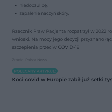
niedoczulicę,
zapalenie naczyń skóry.
Rzecznik Praw Pacjenta rozpatrzył w 2022 r
wnioski. Na mocy jego decyzji przyznano ł
szczepienia przeciw
COVID-19
.
Źródło: Polsat News
POLECANY ARTYKUŁ:
Koci covid w Europie zabił już setki ty