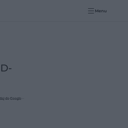
Menu
ID-
daj do Google