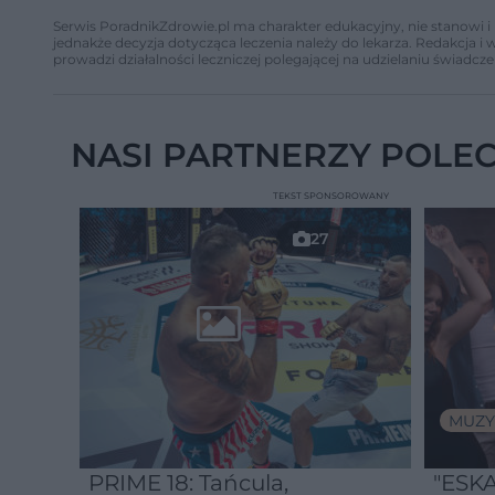
Serwis PoradnikZdrowie.pl ma charakter edukacyjny, nie stanowi i 
jednakże decyzja dotycząca leczenia należy do lekarza. Redakcja 
prowadzi działalności leczniczej polegającej na udzielaniu świadcze
NASI PARTNERZY POLE
TEKST SPONSOROWANY
27
MUZY
PRIME 18: Tańcula,
"ESKA