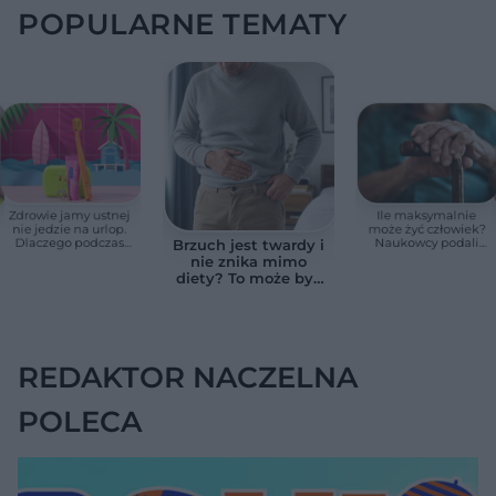
POPULARNE TEMATY
Zdrowie jamy ustnej
Ile maksymalnie
nie jedzie na urlop.
może żyć człowiek?
Dlaczego podczas
Naukowcy podali
Brzuch jest twardy i
wakacji nie warto
zaskakującą liczbę
nie znika mimo
zapominać o
diety? To może być
przestrzeniach
wodobrzusze, nie
międzyzębowych?
zwykłe wzdęcia
REDAKTOR NACZELNA
POLECA