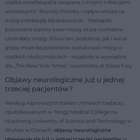
rzadka encefalopatia związana z innymi infekcjami
wirusowymi”. Rozwój choroby i wpływ wirusa na
mózg przebiegły błyskawicznie. - Nastąpiło
przerwanie bariery krew-mózg, która normalnie
chroniłaby mózg. Wirus ten, podobnie, jak i wirus
grypy może bezpośrednio zaatakować mózg w
rzadkich okolicznościach - wyjaśniła w wywiadzie
dla „The New York Times” neurolożka, dr Elissa Fory.
Objawy neurologiczne już u jednej
trzeciej pacjentów?
Według najnowszych badań chińskich badaczy,
opublikowanych w Tongji Medical College na
Huazhong University of Science and Technology w
Wuhan w Chinach,
objawy neurologiczne
obserwuje się już u jednej trzeciej pacjentów
w