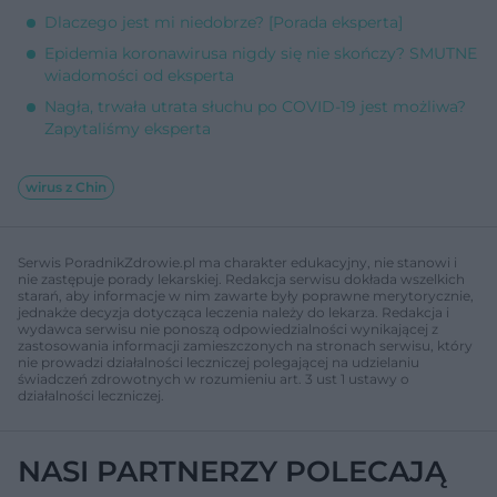
Dlaczego jest mi niedobrze? [Porada eksperta]
Epidemia koronawirusa nigdy się nie skończy? SMUTNE
wiadomości od eksperta
Nagła, trwała utrata słuchu po COVID-19 jest możliwa?
Zapytaliśmy eksperta
wirus z Chin
Serwis PoradnikZdrowie.pl ma charakter edukacyjny, nie stanowi i
nie zastępuje porady lekarskiej. Redakcja serwisu dokłada wszelkich
starań, aby informacje w nim zawarte były poprawne merytorycznie,
jednakże decyzja dotycząca leczenia należy do lekarza. Redakcja i
wydawca serwisu nie ponoszą odpowiedzialności wynikającej z
zastosowania informacji zamieszczonych na stronach serwisu, który
nie prowadzi działalności leczniczej polegającej na udzielaniu
świadczeń zdrowotnych w rozumieniu art. 3 ust 1 ustawy o
działalności leczniczej.
NASI PARTNERZY POLECAJĄ