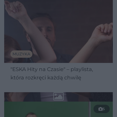
MUZYKA
"ESKA Hity na Czasie" – playlista,
która rozkręci każdą chwilę
5