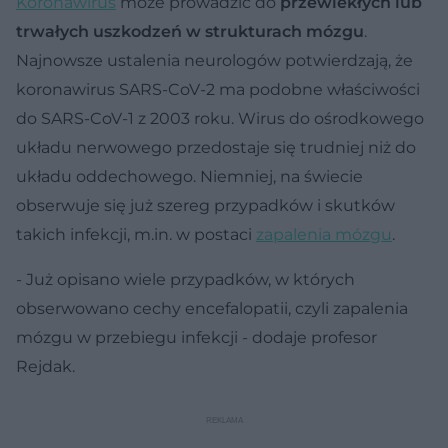
Koronawirus
może prowadzić do
przewlekłych lub
trwałych uszkodzeń w strukturach mózgu
.
Najnowsze ustalenia neurologów potwierdzają, że
koronawirus SARS-CoV-2 ma podobne właściwości
do SARS-CoV-1 z 2003 roku. Wirus do ośrodkowego
układu nerwowego przedostaje się trudniej niż do
układu oddechowego. Niemniej, na świecie
obserwuje się już szereg przypadków i skutków
takich infekcji, m.in. w postaci
zapalenia mózgu
.
- Już opisano wiele przypadków, w których
obserwowano cechy encefalopatii, czyli zapalenia
mózgu w przebiegu infekcji - dodaje profesor
Rejdak.