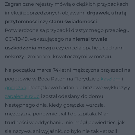
Zagraniczne rejestry mówią o ciężkich przypadkach
infekcji poprzedzonych objawami
drgawek
,
utratą
przytomności
czy
stanu świadomości
.
Potwierdzone są przypadki drastycznego przebiegu
COVID-19, wskazującego na
niemal trwałe
uszkodzenia mózgu
czy encefalopatię z cechami
nekrozy i zmianami krwotocznymi w mózgu.
Na początku marca 74-letni mężczyzna przyszedł na
pogotowie w Boca Raton na Florydzie z
kaszlem
i
gorączką
. Początkowo badania obrazowe wykluczyły
zapalenie płuc
i został odesłany do domu.
Następnego dnia, kiedy gorączka wzrosła,
mężczyzna ponownie trafił do szpitala. Miał
trudności w oddychaniu, nie mógł powiedzieć, jak
się nazywa, ani wyjaśnić, co było nie tak - stracił