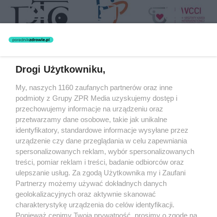
Drogi Użytkowniku,
Żaden utwór zamieszczony w serwisie nie może być powielany i
My, naszych 1160 zaufanych partnerów oraz inne
rozpowszechniany lub dalej rozpowszechniany w jakikolwiek sposób
(w tym także elektroniczny lub mechaniczny) na jakimkolwiek polu
podmioty z Grupy ZPR Media uzyskujemy dostęp i
eksploatacji w jakiejkolwiek formie, włącznie z umieszczaniem w
przechowujemy informacje na urządzeniu oraz
Internecie bez pisemnej zgody właściciela praw. Jakiekolwiek użycie
przetwarzamy dane osobowe, takie jak unikalne
lub wykorzystanie utworów w całości lub w części z naruszeniem
prawa, tzn. bez właściwej zgody, jest zabronione pod groźbą kary i
identyfikatory, standardowe informacje wysyłane przez
może być ścigane prawnie.
urządzenie czy dane przeglądania w celu zapewniania
spersonalizowanych reklam, wybór spersonalizowanych
treści, pomiar reklam i treści, badanie odbiorców oraz
ulepszanie usług. Za zgodą Użytkownika my i Zaufani
Partnerzy możemy używać dokładnych danych
geolokalizacyjnych oraz aktywnie skanować
charakterystykę urządzenia do celów identyfikacji.
O nas
Ponieważ cenimy Twoją prywatność, prosimy o zgodę na