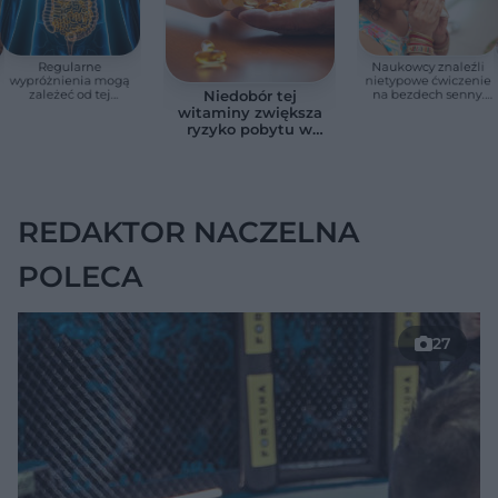
Regularne
Naukowcy znaleźli
wypróżnienia mogą
nietypowe ćwiczenie
zależeć od tej
na bezdech senny.
Niedobór tej
witaminy. Odkrycie
Efekty zaskoczyły
witaminy zwiększa
zaskoczyło
badaczy
ryzyko pobytu w
naukowców
szpitalu. Badanie
objęło 36 tys. osób
REDAKTOR NACZELNA
POLECA
27