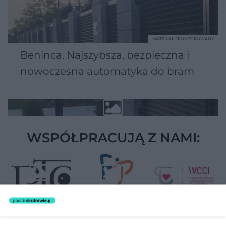
MATERIAŁ SPONSOROWANY
Beninca. Najszybsza, bezpieczna i
nowoczesna automatyka do bram
WSPÓŁPRACUJĄ Z NAMI: