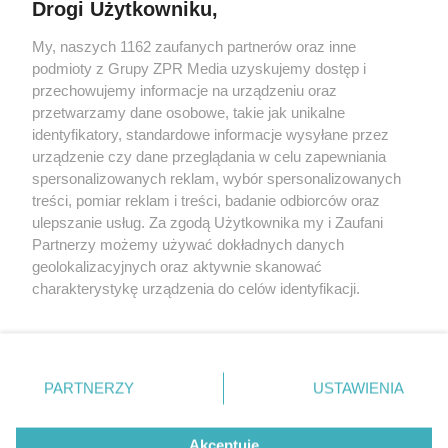
Drogi Użytkowniku,
Żaden utwór zamieszczony w serwisie nie może być powielany i
My, naszych 1162 zaufanych partnerów oraz inne
rozpowszechniany lub dalej rozpowszechniany w jakikolwiek sposób
podmioty z Grupy ZPR Media uzyskujemy dostęp i
(w tym także elektroniczny lub mechaniczny) na jakimkolwiek polu
eksploatacji w jakiejkolwiek formie, włącznie z umieszczaniem w
przechowujemy informacje na urządzeniu oraz
Internecie bez pisemnej zgody właściciela praw. Jakiekolwiek użycie
przetwarzamy dane osobowe, takie jak unikalne
lub wykorzystanie utworów w całości lub w części z naruszeniem
identyfikatory, standardowe informacje wysyłane przez
prawa, tzn. bez właściwej zgody, jest zabronione pod groźbą kary i
może być ścigane prawnie.
urządzenie czy dane przeglądania w celu zapewniania
spersonalizowanych reklam, wybór spersonalizowanych
treści, pomiar reklam i treści, badanie odbiorców oraz
ulepszanie usług. Za zgodą Użytkownika my i Zaufani
Partnerzy możemy używać dokładnych danych
geolokalizacyjnych oraz aktywnie skanować
charakterystykę urządzenia do celów identyfikacji.
O nas
Ponieważ cenimy Twoją prywatność, prosimy o zgodę na
korzystanie z tych technologii poprzez kliknięcie
Informacje prawne
„Akceptuję”. Zgoda jest dobrowolna i zawsze możesz ją
zmienić/wycofać klikając przycisk ustawień prywatności
Nasze serwisy
PARTNERZY
USTAWIENIA
znajdujący się w lewym dolnym rogu strony
. Niektóre
© 2026 Grupa ZPR Media
rodzaje przetwarzania danych nie wymagają zgody
Akceptuję
użytkownika, ale masz prawo sprzeciwić się takiemu