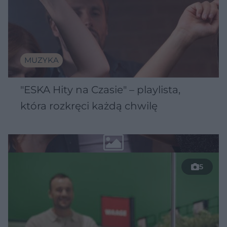
MUZYKA
"ESKA Hity na Czasie" – playlista,
która rozkręci każdą chwilę
5