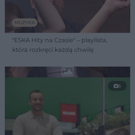
MUZYKA
"ESKA Hity na Czasie" – playlista,
która rozkręci każdą chwilę
5