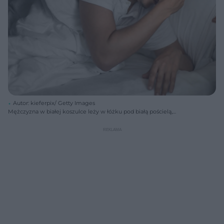
Autor: kieferpix/ Getty Images
Mężczyzna w białej koszulce leży w łóżku pod białą pościelą,
zasłaniając twarz dłonią w geście zmęczenia lub frustracji. Obok niego
widać nocną szafkę. Obraz symbolizuje chroniczne zmęczenie i
problemy ze snem, o których przeczytasz więcej na Poradnik Zdrowie.