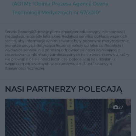
(AOTM): "Opinia Prezesa Agencji Oceny
Technologii Medycznych nr 67/2010"
Serwis PoradnikZdrowie.pl ma charakter edukacyjny, nie stanowi i
nie zastępuje porady lekarskiej. Redakcja serwisu dokłada wszelkich
starań, aby informacje w nim zawarte były poprawne merytorycznie,
jednakże decyzja dotycząca leczenia należy do lekarza. Redakcja i
wydawca serwisu nie ponoszą odpowiedzialności wynikającej z
zastosowania informacji zamieszczonych na stronach serwisu, który
nie prowadzi działalności leczniczej polegającej na udzielaniu
świadczeń zdrowotnych w rozumieniu art. 3 ust 1 ustawy o
działalności leczniczej.
NASI PARTNERZY POLECAJĄ
27