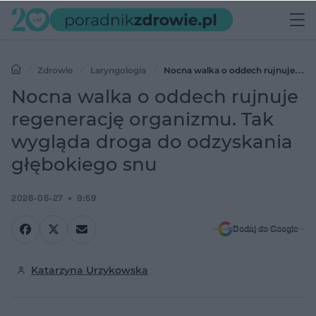
Zdrowie
Laryngologia
Nocna walka o oddech rujnuje
regenerację organizmu. Tak wygląda droga do odzyskania
Nocna walka o oddech rujnuje
głębokiego snu
regenerację organizmu. Tak
wygląda droga do odzyskania
głębokiego snu
2026-05-27
9:59
Dodaj do Google
Katarzyna Urzykowska