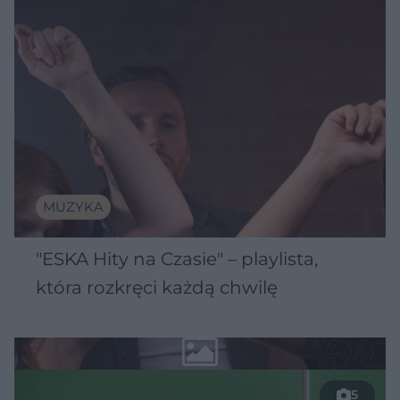
MUZYKA
"ESKA Hity na Czasie" – playlista,
która rozkręci każdą chwilę
5