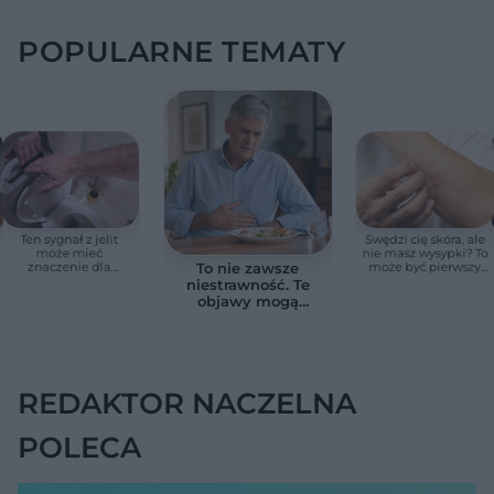
POPULARNE TEMATY
Ten sygnał z jelit
Swędzi cię skóra, ale
może mieć
nie masz wysypki? To
znaczenie dla
może być pierwszy
To nie zawsze
zdrowia. Naukowcy
cichy sygnał raka
niestrawność. Te
wskazali zdrowy
trzustki, zanim
objawy mogą
zakres
pojawią się inne
wskazywać na raka
objawy
trzustki
REDAKTOR NACZELNA
POLECA