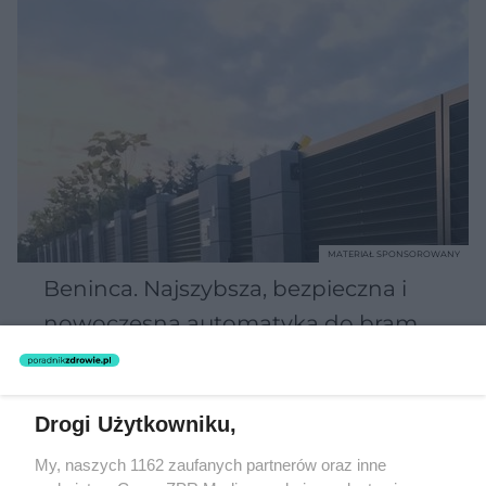
MATERIAŁ SPONSOROWANY
Beninca. Najszybsza, bezpieczna i
nowoczesna automatyka do bram
Drogi Użytkowniku,
WSPÓŁPRACUJĄ Z NAMI:
My, naszych 1162 zaufanych partnerów oraz inne