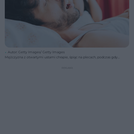
Autor: Getty Images/ Getty Images
Mężczyzna z otwartymi ustami chrapie, śpiąc na plecach, podczas gdy
kobieta za nim, zakrywając uszy, cierpi z powodu hałasu. Scena
symbolizuje bezdech senny i jego wpływ na komfort partnera.
Dowiedz się więcej o bezdechu sennym na Poradnik Zdrowie.