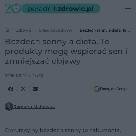
Zdrowie
Układ oddechowy
Bezdech senny a dieta. Te
produkty mogą wspierać sen i zmniejszać objawy
Bezdech senny a dieta. Te
produkty mogą wspierać sen i
zmniejszać objawy
2026-03-10
14:23
Dodaj do Google
Romana Makówka
Obturacyjny bezdech senny to zaburzenie,