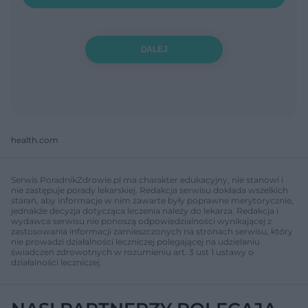
DALEJ
health.com
Serwis PoradnikZdrowie.pl ma charakter edukacyjny, nie stanowi i
nie zastępuje porady lekarskiej. Redakcja serwisu dokłada wszelkich
starań, aby informacje w nim zawarte były poprawne merytorycznie,
jednakże decyzja dotycząca leczenia należy do lekarza. Redakcja i
wydawca serwisu nie ponoszą odpowiedzialności wynikającej z
zastosowania informacji zamieszczonych na stronach serwisu, który
nie prowadzi działalności leczniczej polegającej na udzielaniu
świadczeń zdrowotnych w rozumieniu art. 3 ust 1 ustawy o
działalności leczniczej.