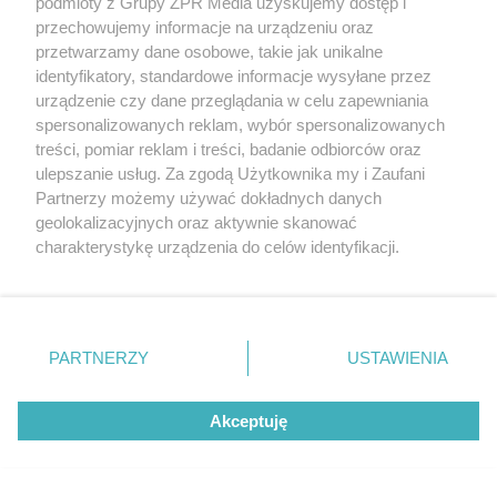
podmioty z Grupy ZPR Media uzyskujemy dostęp i
przechowujemy informacje na urządzeniu oraz
przetwarzamy dane osobowe, takie jak unikalne
identyfikatory, standardowe informacje wysyłane przez
urządzenie czy dane przeglądania w celu zapewniania
spersonalizowanych reklam, wybór spersonalizowanych
treści, pomiar reklam i treści, badanie odbiorców oraz
ulepszanie usług. Za zgodą Użytkownika my i Zaufani
Partnerzy możemy używać dokładnych danych
Żaden utwór zamieszczony w serwisie nie może być powielany i
geolokalizacyjnych oraz aktywnie skanować
rozpowszechniany lub dalej rozpowszechniany w jakikolwiek sposób
charakterystykę urządzenia do celów identyfikacji.
(w tym także elektroniczny lub mechaniczny) na jakimkolwiek polu
eksploatacji w jakiejkolwiek formie, włącznie z umieszczaniem w
Ponieważ cenimy Twoją prywatność, prosimy o zgodę na
Internecie bez pisemnej zgody właściciela praw. Jakiekolwiek użycie
korzystanie z tych technologii poprzez kliknięcie
lub wykorzystanie utworów w całości lub w części z naruszeniem
„Akceptuję”. Zgoda jest dobrowolna i zawsze możesz ją
prawa, tzn. bez właściwej zgody, jest zabronione pod groźbą kary i
może być ścigane prawnie.
zmienić/wycofać klikając przycisk ustawień prywatności
PARTNERZY
USTAWIENIA
znajdujący się w lewym dolnym rogu strony
. Niektóre
rodzaje przetwarzania danych nie wymagają zgody
Akceptuję
użytkownika, ale masz prawo sprzeciwić się takiemu
przetwarzaniu. Preferencje będą miały zastosowanie tylko
na tej witrynie.