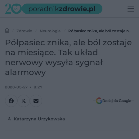
Zdrowie
Neurologia
Półpasiec znika, ale ból zostaje na
miesiące. Tak układ nerwowy wysyła sygnał alarmowy
Półpasiec znika, ale ból zostaje
na miesiące. Tak układ
nerwowy wysyła sygnał
alarmowy
2026-05-27
8:21
Dodaj do Google
Katarzyna Urzykowska