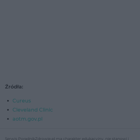
Źródła:
Cureus
Cleveland Clinic
aotm.gov.pl
Serwis PoradnikZdrowie.pl ma charakter edukacyjny, nie stanowi i