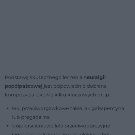
Podstawą skutecznego leczenia
neuralgii
popółpaścowej
jest odpowiednio dobrana
kompozycja leków z kilku kluczowych grup:
leki przeciwdrgawkowe takie jak gabapentyna
lub pregabalina
trójpierścieniowe leki przeciwdepresyjne
łagodzące odczuwanie przewlekłego bólu