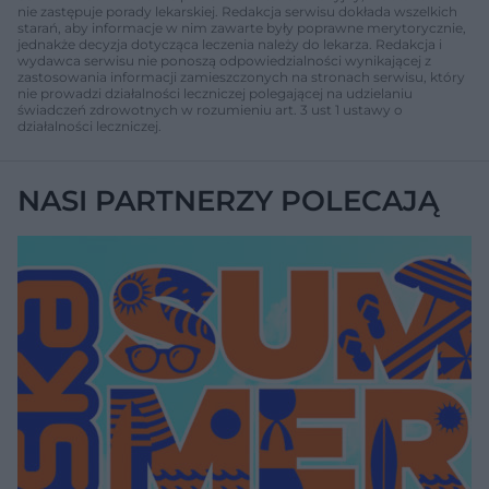
nie zastępuje porady lekarskiej. Redakcja serwisu dokłada wszelkich
starań, aby informacje w nim zawarte były poprawne merytorycznie,
jednakże decyzja dotycząca leczenia należy do lekarza. Redakcja i
wydawca serwisu nie ponoszą odpowiedzialności wynikającej z
zastosowania informacji zamieszczonych na stronach serwisu, który
nie prowadzi działalności leczniczej polegającej na udzielaniu
świadczeń zdrowotnych w rozumieniu art. 3 ust 1 ustawy o
działalności leczniczej.
NASI PARTNERZY POLECAJĄ