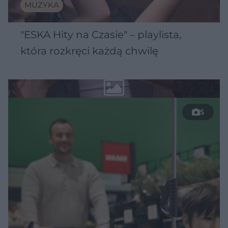
MUZYKA
"ESKA Hity na Czasie" – playlista,
która rozkręci każdą chwilę
5