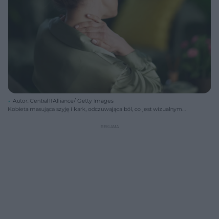
Autor: CentralITAlliance/ Getty Images
Kobieta masująca szyję i kark, odczuwająca ból, co jest wizualnym
odzwierciedleniem długotrwałego cierpienia na neuralgię
popółpaścową. Informacje o leczeniu i objawach znajdziesz na
Poradnik Zdrowie.