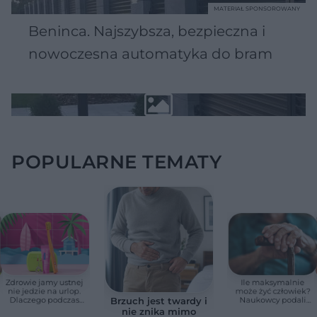
MATERIAŁ SPONSOROWANY
Beninca. Najszybsza, bezpieczna i
nowoczesna automatyka do bram
POPULARNE TEMATY
Zdrowie jamy ustnej
Ile maksymalnie
nie jedzie na urlop.
może żyć człowiek?
Dlaczego podczas
Naukowcy podali
Brzuch jest twardy i
wakacji nie warto
zaskakującą liczbę
nie znika mimo