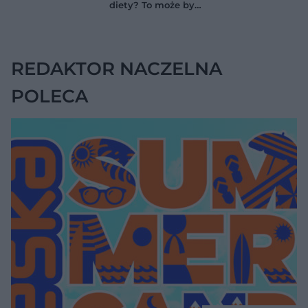
zapominać o
diety? To może być
przestrzeniach
wodobrzusze, nie
międzyzębowych?
zwykłe wzdęcia
REDAKTOR NACZELNA
POLECA