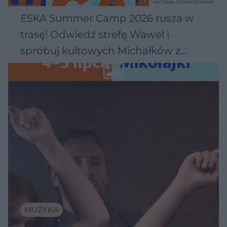
MATERIAŁ SPONSOROWANY
ESKA Summer Camp 2026 rusza w
trasę! Odwiedź strefę Wawel i
spróbuj kultowych Michałków z
Wawelu
MUZYKA