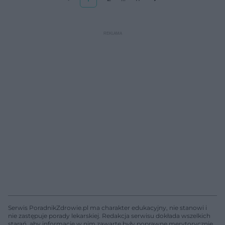
Serwis PoradnikZdrowie.pl ma charakter edukacyjny, nie stanowi i
nie zastępuje porady lekarskiej. Redakcja serwisu dokłada wszelkich
starań, aby informacje w nim zawarte były poprawne merytorycznie,