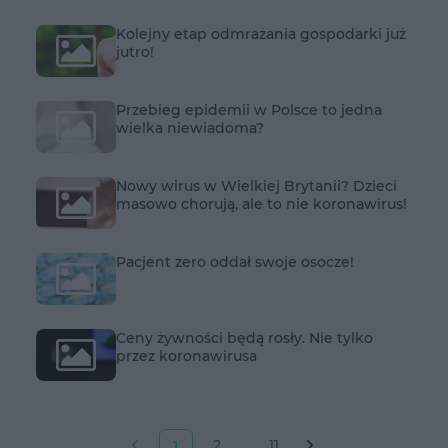
Kolejny etap odmrażania gospodarki już
jutro!
Przebieg epidemii w Polsce to jedna
wielka niewiadoma?
Nowy wirus w Wielkiej Brytanii? Dzieci
masowo chorują, ale to nie koronawirus!
Pacjent zero oddał swoje osocze!
Ceny żywności będą rosły. Nie tylko
przez koronawirusa
2
...
11
1