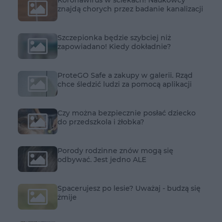
Koronawirus w ściekach! Naukowcy
znajdą chorych przez badanie kanalizacji
Szczepionka będzie szybciej niż
zapowiadano! Kiedy dokładnie?
ProteGO Safe a zakupy w galerii. Rząd
chce śledzić ludzi za pomocą aplikacji
Czy można bezpiecznie posłać dziecko
do przedszkola i żłobka?
Porody rodzinne znów mogą się
odbywać. Jest jedno ALE
Spacerujesz po lesie? Uważaj - budzą się
żmije