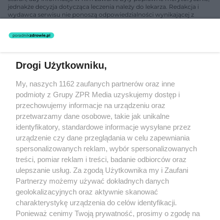
jednakże decyzja dotycząca leczenia należy do lekarza. Redakcja i
wydawca serwisu nie ponoszą odpowiedzialności wynikającej z
zastosowania informacji zamieszczonych na stronach serwisu, który
nie prowadzi działalności leczniczej polegającej na udzielaniu
świadczeń zdrowotnych w rozumieniu art. 3 ust 1 ustawy o
działalności leczniczej.
Drogi Użytkowniku,
Żaden utwór zamieszczony w serwisie nie może być powielany i
My, naszych 1162 zaufanych partnerów oraz inne
rozpowszechniany lub dalej rozpowszechniany w jakikolwiek sposób
(w tym także elektroniczny lub mechaniczny) na jakimkolwiek polu
podmioty z Grupy ZPR Media uzyskujemy dostęp i
eksploatacji w jakiejkolwiek formie, włącznie z umieszczaniem w
przechowujemy informacje na urządzeniu oraz
Internecie bez pisemnej zgody właściciela praw. Jakiekolwiek użycie
przetwarzamy dane osobowe, takie jak unikalne
lub wykorzystanie utworów w całości lub w części z naruszeniem
prawa, tzn. bez właściwej zgody, jest zabronione pod groźbą kary i
identyfikatory, standardowe informacje wysyłane przez
może być ścigane prawnie.
urządzenie czy dane przeglądania w celu zapewniania
spersonalizowanych reklam, wybór spersonalizowanych
treści, pomiar reklam i treści, badanie odbiorców oraz
ulepszanie usług. Za zgodą Użytkownika my i Zaufani
Partnerzy możemy używać dokładnych danych
geolokalizacyjnych oraz aktywnie skanować
charakterystykę urządzenia do celów identyfikacji.
O nas
Ponieważ cenimy Twoją prywatność, prosimy o zgodę na