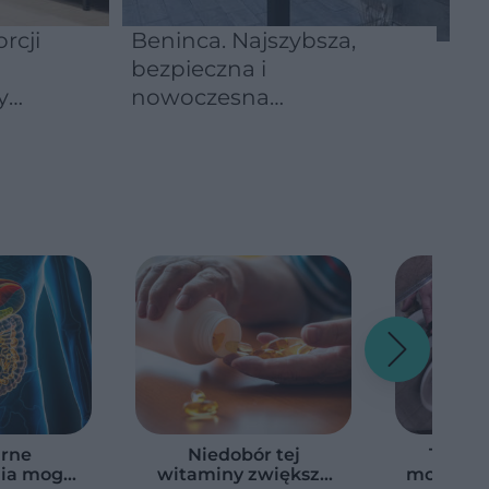
rcji
Beninca. Najszybsza,
bezpieczna i
y
nowoczesna
automatyka do bram
rne
Niedobór tej
Ten syg
ia mogą
witaminy zwiększa
może mie