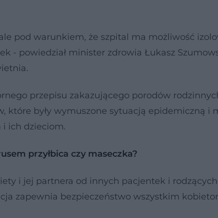
ale pod warunkiem, że szpital ma możliwość izol
tek - powiedział minister zdrowia Łukasz Szumow
ietnia.
górnego przepisu zakazującego porodów rodzinnych
, które były wymuszone sytuacją epidemiczną i m
i ich dzieciom.
irusem przyłbica czy maseczka?
ety i jej partnera od innych pacjentek i rodzących
lacja zapewnia bezpieczeństwo wszystkim kobiet