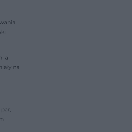
owania
ski
, a
iały na
 par,
om