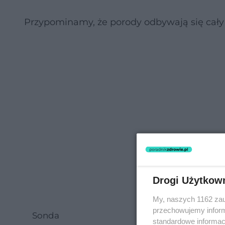
Przypominamy, że porody odbywają się cał
Drogi Użytkow
My, naszych 1162 zau
przechowujemy informa
Sonda
standardowe informac