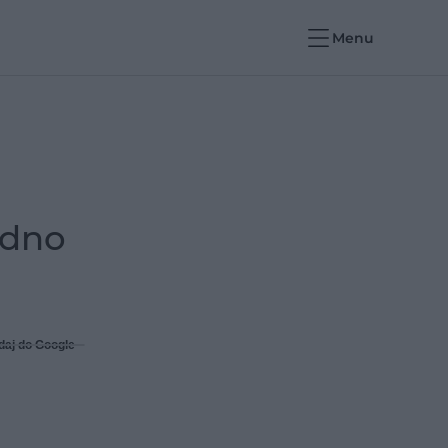
Menu
edno
daj do Google