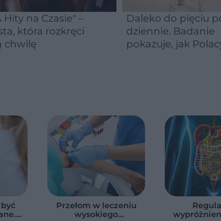
 Hity na Czasie" –
Daleko do pięciu po
sta, która rozkręci
dziennie. Badanie
 chwilę
pokazuje, jak Polac
naprawdę jedzą
warzywa i owoce
 być
Przełom w leczeniu
Regula
ane.
wysokiego
wypróżnien