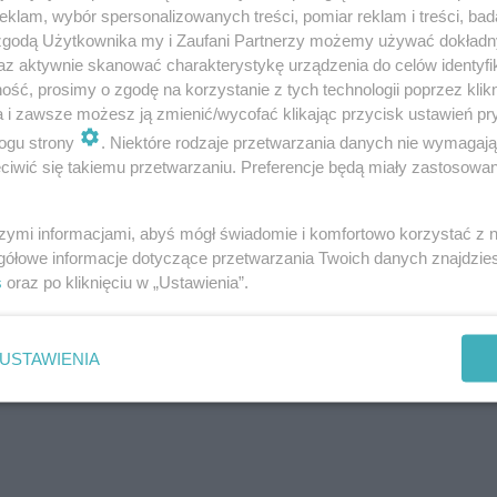
klam, wybór spersonalizowanych treści, pomiar reklam i treści, bad
 zgodą Użytkownika my i Zaufani Partnerzy możemy używać dokład
az aktywnie skanować charakterystykę urządzenia do celów identyfi
 pacjentek
ść, prosimy o zgodę na korzystanie z tych technologii poprzez klikn
a i zawsze możesz ją zmienić/wycofać klikając przycisk ustawień pr
ogu strony
. Niektóre rodzaje przetwarzania danych nie wymagaj
iwić się takiemu przetwarzaniu. Preferencje będą miały zastosowanie
szymi informacjami, abyś mógł świadomie i komfortowo korzystać z
gółowe informacje dotyczące przetwarzania Twoich danych znajdzi
s
oraz po kliknięciu w „Ustawienia”.
USTAWIENIA