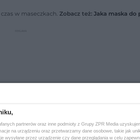
y czas w maseczkach.
Zobacz też:
Jaka maska do 
niku,
fanych partnerów oraz inne podmioty z Grupy ZPR Media uzyskujem
cje na urządzeniu oraz przetwarzamy dane osobowe, takie jak unika
je wysyłane przez urządzenie czy dane przeglądania w celu zapewn