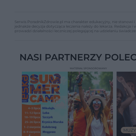
Serwis PoradnikZdrowie.pl ma charakter edukacyjny, nie stanowi i 
jednakże decyzja dotycząca leczenia należy do lekarza. Redakcja 
prowadzi działalności leczniczej polegającej na udzielaniu świadcze
NASI PARTNERZY POLE
MATERIAŁ SPONSOROWANY
MUZY