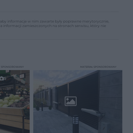
ń, aby informacje w nim zawarte były poprawne merytorycznie,
a informacji zamieszczonych na stronach serwisu, który nie
T SPONSOROWANY
MATERIAŁ SPONSOROWANY
5