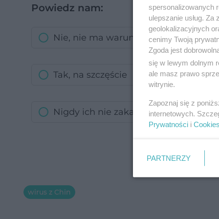
Powiedz nam:
spersonalizowanych re
ulepszanie usług. Za
geolokalizacyjnych or
Nie, nie ma warunków do izolowania
cenimy Twoją prywatno
Zgoda jest dobrowoln
się w lewym dolnym r
ale masz prawo sprzec
Tak, na szczęście
witrynie.
Zapoznaj się z poniż
Nigdy ich nie zakazano
internetowych. Szcze
Prywatności
i
Cookie
PARTNERZY
wirus z Chin