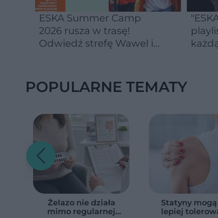
ESKA Summer Camp
"ESKA
2026 rusza w trasę!
playli
Odwiedź strefę Wawel i
każdą
spróbuj kultowych
Michałków z Wawelu
POPULARNE TEMATY
Żelazo nie działa
Statyny mogą
mimo regularnej
lepiej tolerow