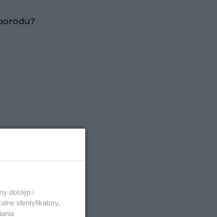
porodu?
y dostęp i
lne identyfikatory,
iania