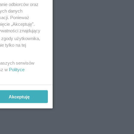
anie odbiorców oraz
nych danych
kacji. Ponieważ
ięcie „Akceptuję”.
ywatności znajdujący
ą zgody użytkownika,
 tylko na tej
 naszych serwisów
esz w
Polityce
Akceptuję