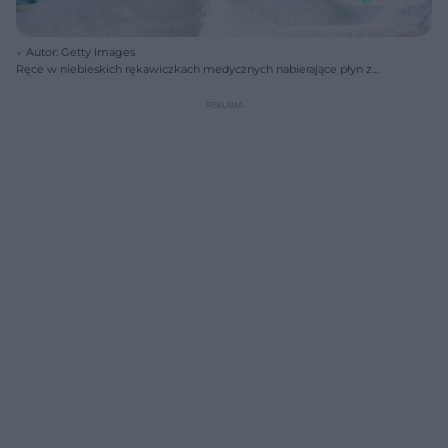
Autor: Getty Images
Ręce w niebieskich rękawiczkach medycznych nabierające płyn z
fiolki do strzykawki. Ilustracja symbolizuje procedurę szczepienia
przeciwko koronawirusowi oraz wyjaśnia jak się szczepić bezpiecznie,
o czym można przeczytać na portalu Poradnik Zdrowie.