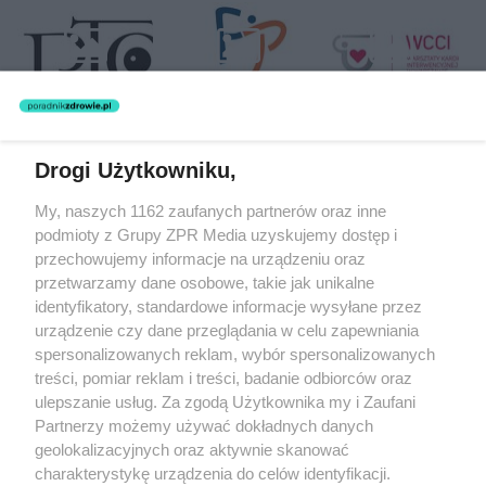
Drogi Użytkowniku,
Żaden utwór zamieszczony w serwisie nie może być powielany i
My, naszych 1162 zaufanych partnerów oraz inne
rozpowszechniany lub dalej rozpowszechniany w jakikolwiek sposób
podmioty z Grupy ZPR Media uzyskujemy dostęp i
(w tym także elektroniczny lub mechaniczny) na jakimkolwiek polu
eksploatacji w jakiejkolwiek formie, włącznie z umieszczaniem w
przechowujemy informacje na urządzeniu oraz
Internecie bez pisemnej zgody właściciela praw. Jakiekolwiek użycie
przetwarzamy dane osobowe, takie jak unikalne
lub wykorzystanie utworów w całości lub w części z naruszeniem
identyfikatory, standardowe informacje wysyłane przez
prawa, tzn. bez właściwej zgody, jest zabronione pod groźbą kary i
może być ścigane prawnie.
urządzenie czy dane przeglądania w celu zapewniania
spersonalizowanych reklam, wybór spersonalizowanych
treści, pomiar reklam i treści, badanie odbiorców oraz
ulepszanie usług. Za zgodą Użytkownika my i Zaufani
Partnerzy możemy używać dokładnych danych
geolokalizacyjnych oraz aktywnie skanować
charakterystykę urządzenia do celów identyfikacji.
O nas