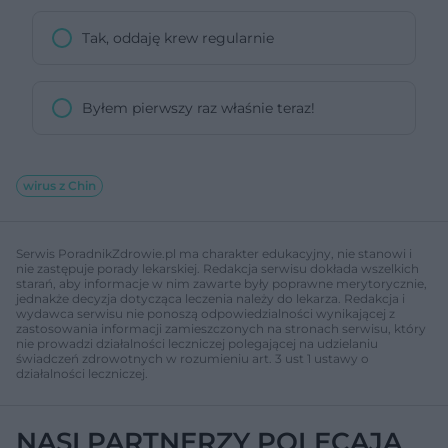
Tak, oddaję krew regularnie
Byłem pierwszy raz właśnie teraz!
wirus z Chin
Serwis PoradnikZdrowie.pl ma charakter edukacyjny, nie stanowi i
nie zastępuje porady lekarskiej. Redakcja serwisu dokłada wszelkich
starań, aby informacje w nim zawarte były poprawne merytorycznie,
jednakże decyzja dotycząca leczenia należy do lekarza. Redakcja i
wydawca serwisu nie ponoszą odpowiedzialności wynikającej z
zastosowania informacji zamieszczonych na stronach serwisu, który
nie prowadzi działalności leczniczej polegającej na udzielaniu
świadczeń zdrowotnych w rozumieniu art. 3 ust 1 ustawy o
działalności leczniczej.
NASI PARTNERZY POLECAJĄ