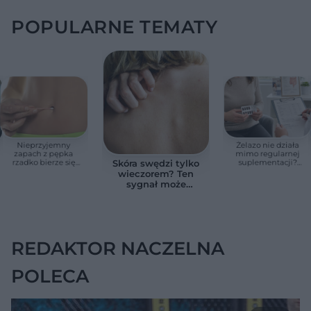
POPULARNE TEMATY
Nieprzyjemny
Żelazo nie działa
zapach z pępka
mimo regularnej
rzadko bierze się
suplementacji?
Skóra swędzi tylko
znikąd. Jeden objaw
Przyczyna może
wieczorem? Ten
zmienia wszystko
ukrywać się w
sygnał może
jelitach
wskazywać na
chorobę, która długo
nie daje objawów
REDAKTOR NACZELNA
POLECA