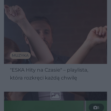
MUZYKA
"ESKA Hity na Czasie" – playlista,
która rozkręci każdą chwilę
5