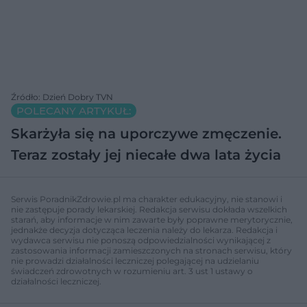
Źródło: Dzień Dobry TVN
POLECANY ARTYKUŁ:
Skarżyła się na uporczywe zmęczenie.
Teraz zostały jej niecałe dwa lata życia
Serwis PoradnikZdrowie.pl ma charakter edukacyjny, nie stanowi i
nie zastępuje porady lekarskiej. Redakcja serwisu dokłada wszelkich
starań, aby informacje w nim zawarte były poprawne merytorycznie,
jednakże decyzja dotycząca leczenia należy do lekarza. Redakcja i
wydawca serwisu nie ponoszą odpowiedzialności wynikającej z
zastosowania informacji zamieszczonych na stronach serwisu, który
nie prowadzi działalności leczniczej polegającej na udzielaniu
świadczeń zdrowotnych w rozumieniu art. 3 ust 1 ustawy o
działalności leczniczej.