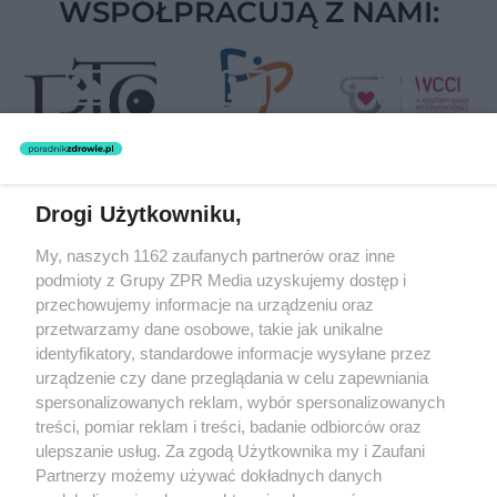
WSPÓŁPRACUJĄ Z NAMI:
Drogi Użytkowniku,
Żaden utwór zamieszczony w serwisie nie może być powielany i
My, naszych 1162 zaufanych partnerów oraz inne
rozpowszechniany lub dalej rozpowszechniany w jakikolwiek sposób
podmioty z Grupy ZPR Media uzyskujemy dostęp i
(w tym także elektroniczny lub mechaniczny) na jakimkolwiek polu
eksploatacji w jakiejkolwiek formie, włącznie z umieszczaniem w
przechowujemy informacje na urządzeniu oraz
Internecie bez pisemnej zgody właściciela praw. Jakiekolwiek użycie
przetwarzamy dane osobowe, takie jak unikalne
lub wykorzystanie utworów w całości lub w części z naruszeniem
identyfikatory, standardowe informacje wysyłane przez
prawa, tzn. bez właściwej zgody, jest zabronione pod groźbą kary i
może być ścigane prawnie.
urządzenie czy dane przeglądania w celu zapewniania
spersonalizowanych reklam, wybór spersonalizowanych
treści, pomiar reklam i treści, badanie odbiorców oraz
ulepszanie usług. Za zgodą Użytkownika my i Zaufani
Partnerzy możemy używać dokładnych danych