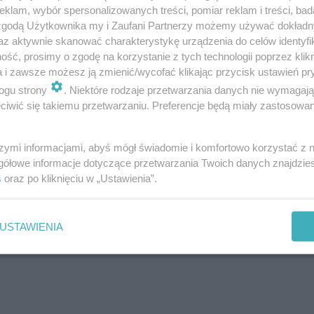
klam, wybór spersonalizowanych treści, pomiar reklam i treści, bad
 zgodą Użytkownika my i Zaufani Partnerzy możemy używać dokład
az aktywnie skanować charakterystykę urządzenia do celów identyfi
kładę się spać o 22, zaczynam dzień od sytego śni
ść, prosimy o zgodę na korzystanie z tych technologii poprzez klikn
a i zawsze możesz ją zmienić/wycofać klikając przycisk ustawień pr
 że białą kawę piję wyłącznie do posiłku. A jeżeli 
ogu strony
. Niektóre rodzaje przetwarzania danych nie wymagaj
samochodem
- podsumowała dr Napiórkowska.
iwić się takiemu przetwarzaniu. Preferencje będą miały zastosowanie
szymi informacjami, abyś mógł świadomie i komfortowo korzystać z
gółowe informacje dotyczące przetwarzania Twoich danych znajdzi
s
oraz po kliknięciu w „Ustawienia”.
USTAWIENIA