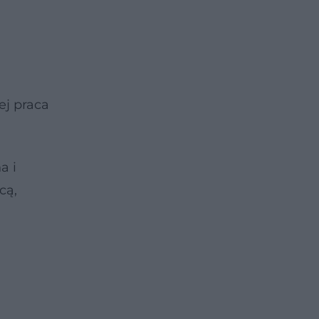
ej praca
a i
cą,