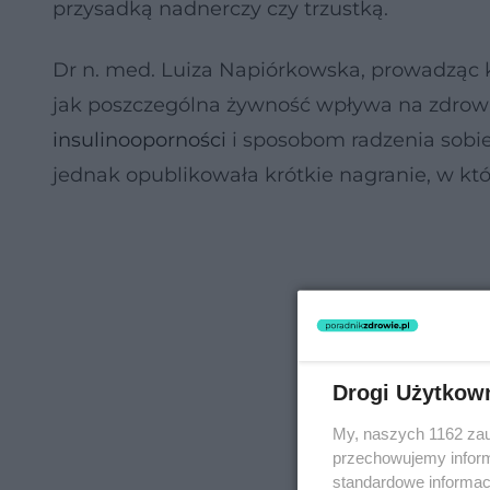
przysadką nadnerczy czy trzustką.
Dr n. med. Luiza Napiórkowska, prowadząc
jak poszczególna żywność wpływa na zdrowie
insulinooporności
i sposobom radzenia sobie
jednak opublikowała krótkie nagranie, w k
Drogi Użytkow
My, naszych 1162 zau
przechowujemy informa
standardowe informac