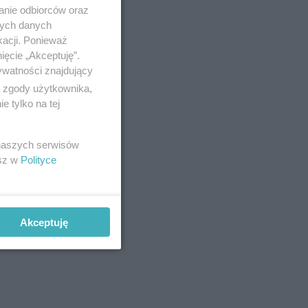
anie odbiorców oraz
nych danych
kacji. Ponieważ
adania,
ięcie „Akceptuję”.
ywatności znajdujący
jest to
ą zgody użytkownika,
 tylko na tej
 naszych serwisów
esz w
Polityce
Akceptuję