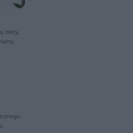
 diety,
nalny,
j
trznego.
i,