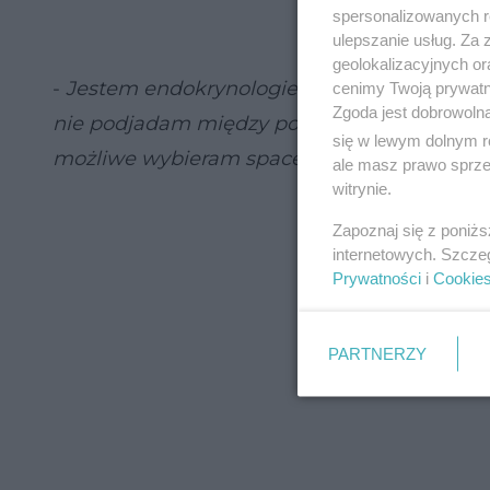
spersonalizowanych re
ulepszanie usług. Za
geolokalizacyjnych or
-
Jestem endokrynologiem, to oczywiste, że 
cenimy Twoją prywatno
Zgoda jest dobrowoln
nie podjadam między posiłkami. To oczywiste,
się w lewym dolnym r
możliwe wybieram spacer zamiast jazdy 
ale masz prawo sprzec
witrynie.
Zapoznaj się z poniż
internetowych. Szcze
Prywatności
i
Cookie
PARTNERZY