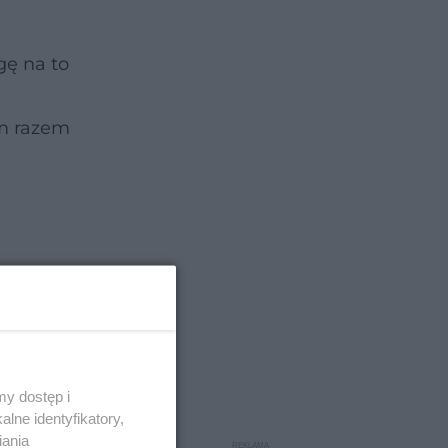
ę na to
ym razem
y dostęp i
lne identyfikatory,
iania