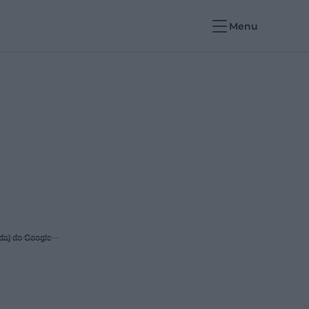
Menu
daj do Google