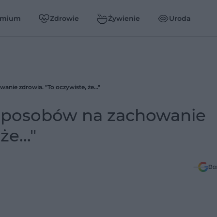
emium
Zdrowie
Żywienie
Uroda
ie zdrowia. "To oczywiste, że..."
sposobów na zachowanie
e..."
Do