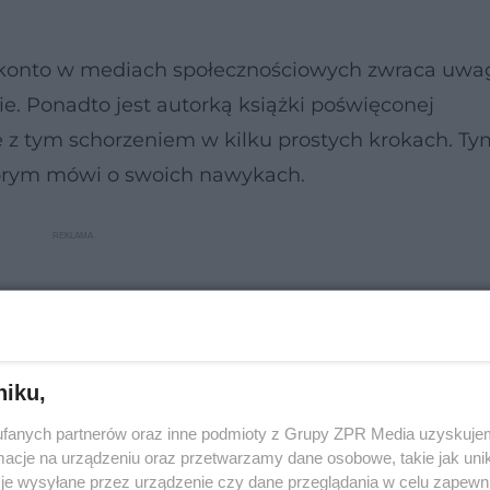
 konto w mediach społecznościowych zwraca uwag
. Ponadto jest autorką książki poświęconej
 z tym schorzeniem w kilku prostych krokach. T
tórym mówi o swoich nawykach.
niku,
fanych partnerów oraz inne podmioty z Grupy ZPR Media uzyskujem
cje na urządzeniu oraz przetwarzamy dane osobowe, takie jak unika
je wysyłane przez urządzenie czy dane przeglądania w celu zapewn