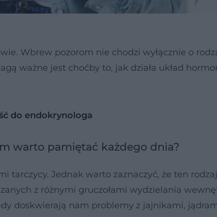
ie. Wbrew pozorom nie chodzi wyłącznie o rodzaj
agą ważne jest choćby to, jak działa układ hormo
iść do endokrynologa
ym warto pamiętać każdego dnia?
mi tarczycy. Jednak warto zaznaczyć, że ten rodza
wiązanych z różnymi gruczołami wydzielania wewnę
edy doskwierają nam problemy z jajnikami, jądram