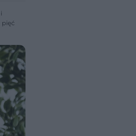
i
 pięć