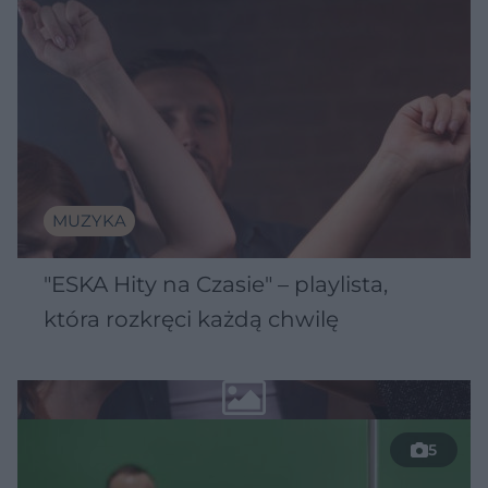
MUZYKA
"ESKA Hity na Czasie" – playlista,
która rozkręci każdą chwilę
5