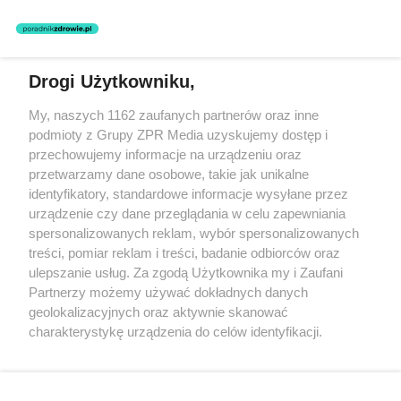
Drogi Użytkowniku,
Żaden utwór zamieszczony w serwisie nie może być powielany i
My, naszych 1162 zaufanych partnerów oraz inne
rozpowszechniany lub dalej rozpowszechniany w jakikolwiek sposób
podmioty z Grupy ZPR Media uzyskujemy dostęp i
(w tym także elektroniczny lub mechaniczny) na jakimkolwiek polu
eksploatacji w jakiejkolwiek formie, włącznie z umieszczaniem w
przechowujemy informacje na urządzeniu oraz
Internecie bez pisemnej zgody właściciela praw. Jakiekolwiek użycie
przetwarzamy dane osobowe, takie jak unikalne
lub wykorzystanie utworów w całości lub w części z naruszeniem
identyfikatory, standardowe informacje wysyłane przez
prawa, tzn. bez właściwej zgody, jest zabronione pod groźbą kary i
może być ścigane prawnie.
urządzenie czy dane przeglądania w celu zapewniania
spersonalizowanych reklam, wybór spersonalizowanych
treści, pomiar reklam i treści, badanie odbiorców oraz
ulepszanie usług. Za zgodą Użytkownika my i Zaufani
Partnerzy możemy używać dokładnych danych
geolokalizacyjnych oraz aktywnie skanować
charakterystykę urządzenia do celów identyfikacji.
O nas
Ponieważ cenimy Twoją prywatność, prosimy o zgodę na
korzystanie z tych technologii poprzez kliknięcie
Informacje prawne
„Akceptuję”. Zgoda jest dobrowolna i zawsze możesz ją