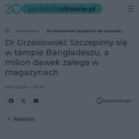
Aktualności
Dr Grzesiowski: Szczepimy się w tempie
Bangladeszu, a milion dawek zalega w magazynach
Dr Grzesiowski: Szczepimy się
w tempie Bangladeszu, a
milion dawek zalega w
magazynach
2021-03-24
16:23
Dodaj do Google
Rafał Maj