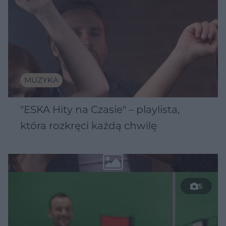
MUZYKA
"ESKA Hity na Czasie" – playlista,
która rozkręci każdą chwilę
5