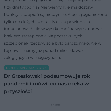
środy, czwartki i piątki. A co się dzieje w pozostałe
trzy dni tygodnia? Nie wiemy. Nie ma dostaw.
Punkty szczepień są nieczynne. Albo są ograniczone
tylko do dużych szpitali. Nie tak powinno to
funkcjonować. Nie wszystko można wytłumaczyć
brakiem szczepionek. Na początku tych
szczepionek rzeczywiście było bardzo mało. Ale w
tej chwili mamy już ponad milion dawek
zalegających w magazynach.
POLECANY ARTYKUŁ:
Dr Grzesiowski podsumowuje rok
pandemii i mówi, co nas czeka w
przyszłości