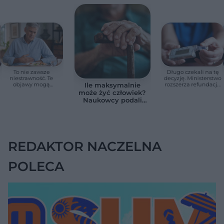
To nie zawsze
Długo czekali na tę
niestrawność. Te
decyzję. Ministerstwo
objawy mogą
rozszerza refundację
Ile maksymalnie
wskazywać na raka
pomp insulinowych
może żyć człowiek?
trzustki
Naukowcy podali
zaskakującą liczbę
REDAKTOR NACZELNA
POLECA