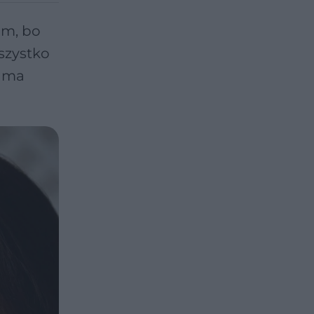
um, bo
wszystko
j ma