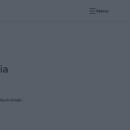
Menu
ia
daj do Google