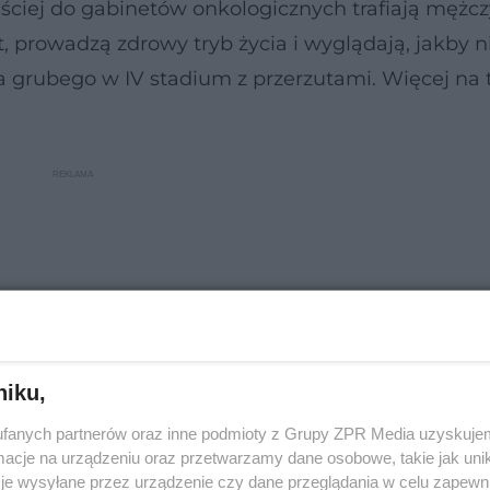
ęściej do gabinetów onkologicznych trafiają mężc
t, prowadzą zdrowy tryb życia i wyglądają, jakby n
lita grubego w IV stadium z przerzutami. Więcej na 
niku,
fanych partnerów oraz inne podmioty z Grupy ZPR Media uzyskujem
cje na urządzeniu oraz przetwarzamy dane osobowe, takie jak unika
je wysyłane przez urządzenie czy dane przeglądania w celu zapewn