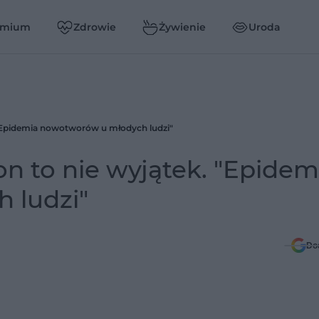
emium
Zdrowie
Żywienie
Uroda
 "Epidemia nowotworów u młodych ludzi"
n to nie wyjątek. "Epidem
 ludzi"
Do