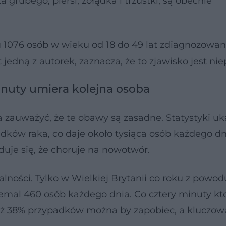
 grubego, piersi, żołądka i trzustki, są obecnie
 1076 osób w wieku od 18 do 49 lat zdiagnozowan
 jedną z autorek, zaznacza, że to zjawisko jest ni
minuty umiera kolejna osoba
zauważyć, że te obawy są zasadne. Statystyki uka
dków raka, co daje około tysiąca osób każdego dn
duje się, że choruje na nowotwór.
lności. Tylko w Wielkiej Brytanii co roku z powod
iemal 460 osób każdego dnia. Co cztery minuty kt
ż 38% przypadków można by zapobiec, a kluczową