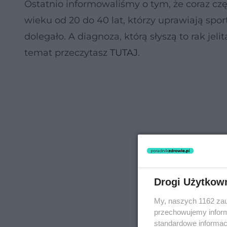
Ostatnio informowaliśmy o tym, że coraz cz
wieku od 20 do 40 lat, którzy uprawiają spor
dolegało. A diagnoza, którą słyszą to rak je
temat przeczytasz
TUTAJ
.
Drogi Użytkow
My, naszych 1162 zau
przechowujemy informa
standardowe informac