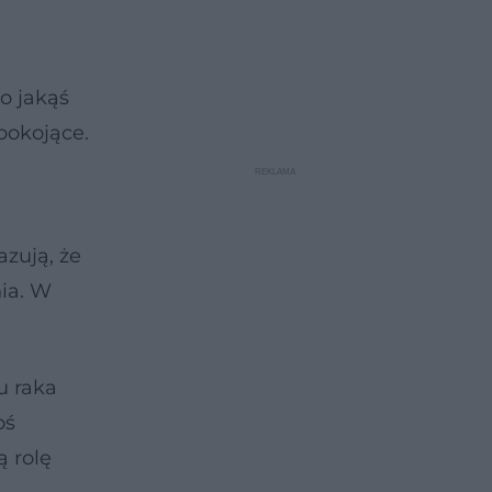
o jakąś
epokojące.
zują, że
ia. W
u raka
oś
 rolę