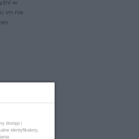
zyźni w
ic im nie
ten
y dostęp i
lne identyfikatory,
iania