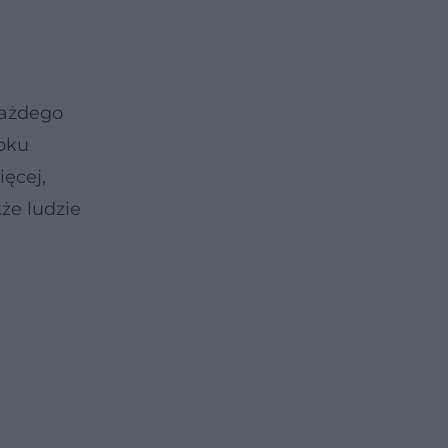
każdego
roku
ęcej,
kże ludzie