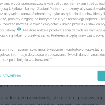
klam, wybór spersonalizowanych treści, pomiar reklam i treści, bad
s, od momentu kiedy u
księżnej Kate
zdiagnozowano
 zgodą Użytkownika my i Zaufani Partnerzy możemy używać dokład
ancer Research UK tylko co dziesiąty nowotwór je
az aktywnie skanować charakterystykę urządzenia do celów identyfi
ść, prosimy o zgodę na korzystanie z tych technologii poprzez klikn
informują brytyjskie media, specjaliści zaznaczają
a i zawsze możesz ją zmienić/wycofać klikając przycisk ustawień pr
w” wśród młodych osób.
ogu strony
. Niektóre rodzaje przetwarzania danych nie wymagaj
iwić się takiemu przetwarzaniu. Preferencje będą miały zastosowanie
nymi są osoby w podeszłym wieku, to jednak dr S
ingham podkreśla, że można powiedzieć o epidem
szymi informacjami, abyś mógł świadomie i komfortowo korzystać z
gółowe informacje dotyczące przetwarzania Twoich danych znajdzi
roku życia, a przyczyna tego zjawiska wciąż nie 
s
oraz po kliknięciu w „Ustawienia”.
USTAWIENIA
prowadzonych w Irlandii Północnej wynika jasno,
grupie wiekowej od 18 do 49 lat wzrosła aż o 20%.
 ustalono, że nowotwory, które do tej pory wystę