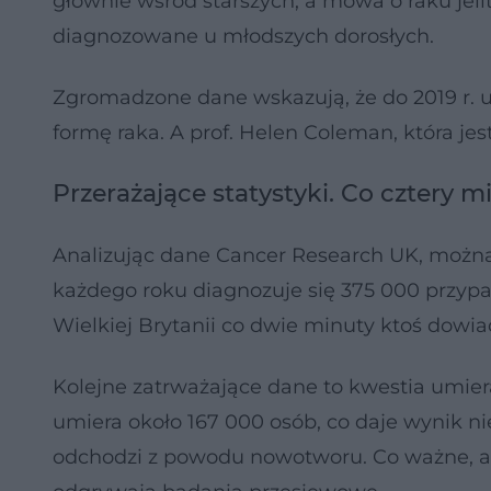
głównie wśród starszych, a mowa o raku jelita
diagnozowane u młodszych dorosłych.
Zgromadzone dane wskazują, że do 2019 r. u
formę raka. A prof. Helen Coleman, która jest
Przerażające statystyki. Co cztery 
Analizując dane Cancer Research UK, można 
każdego roku diagnozuje się 375 000 przypa
Wielkiej Brytanii co dwie minuty ktoś dowia
Kolejne zatrważające dane to kwestia umiera
umiera około 167 000 osób, co daje wynik n
odchodzi z powodu nowotworu. Co ważne, a