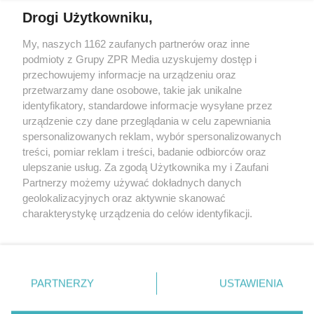
Drogi Użytkowniku,
Żaden utwór zamieszczony w serwisie nie może być powielany i
My, naszych 1162 zaufanych partnerów oraz inne
rozpowszechniany lub dalej rozpowszechniany w jakikolwiek sposób
podmioty z Grupy ZPR Media uzyskujemy dostęp i
(w tym także elektroniczny lub mechaniczny) na jakimkolwiek polu
eksploatacji w jakiejkolwiek formie, włącznie z umieszczaniem w
przechowujemy informacje na urządzeniu oraz
Internecie bez pisemnej zgody właściciela praw. Jakiekolwiek użycie
przetwarzamy dane osobowe, takie jak unikalne
lub wykorzystanie utworów w całości lub w części z naruszeniem
identyfikatory, standardowe informacje wysyłane przez
prawa, tzn. bez właściwej zgody, jest zabronione pod groźbą kary i
może być ścigane prawnie.
urządzenie czy dane przeglądania w celu zapewniania
spersonalizowanych reklam, wybór spersonalizowanych
treści, pomiar reklam i treści, badanie odbiorców oraz
ulepszanie usług. Za zgodą Użytkownika my i Zaufani
Partnerzy możemy używać dokładnych danych
geolokalizacyjnych oraz aktywnie skanować
charakterystykę urządzenia do celów identyfikacji.
O nas
Ponieważ cenimy Twoją prywatność, prosimy o zgodę na
korzystanie z tych technologii poprzez kliknięcie
Informacje prawne
„Akceptuję”. Zgoda jest dobrowolna i zawsze możesz ją
zmienić/wycofać klikając przycisk ustawień prywatności
Nasze serwisy
PARTNERZY
USTAWIENIA
znajdujący się w lewym dolnym rogu strony
. Niektóre
© 2026 Grupa ZPR Media
rodzaje przetwarzania danych nie wymagają zgody