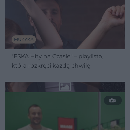
MUZYKA
"ESKA Hity na Czasie" – playlista,
która rozkręci każdą chwilę
5