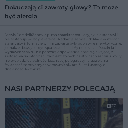
Dokuczają ci zawroty głowy? To może
być alergia
Serwis PoradnikZdrowie.pl ma charakter edukacyjny, nie stanowi i
nie zastępuje porady lekarskiej. Redakcja serwisu dokłada wszelkich
starań, aby informacje w nim zawarte były poprawne merytorycznie,
jednakże decyzja dotycząca leczenia należy do lekarza. Redakcja i
wydawca serwisu nie ponoszą odpowiedzialności wynikającej z
zastosowania informacji zamieszczonych na stronach serwisu, który
nie prowadzi działalności leczniczej polegającej na udzielaniu
świadczeń zdrowotnych w rozumieniu art. 3 ust 1 ustawy o
działalności leczniczej.
NASI PARTNERZY POLECAJĄ
27