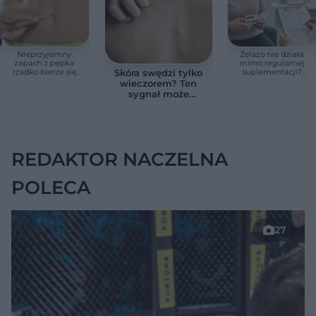
Nieprzyjemny
Żelazo nie działa
zapach z pępka
mimo regularnej
rzadko bierze się
suplementacji?
Skóra swędzi tylko
znikąd. Jeden objaw
Przyczyna może
wieczorem? Ten
zmienia wszystko
ukrywać się w
sygnał może
jelitach
wskazywać na
chorobę, która długo
nie daje objawów
REDAKTOR NACZELNA
POLECA
27