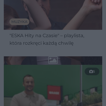
MUZYKA
"ESKA Hity na Czasie" – playlista,
która rozkręci każdą chwilę
5