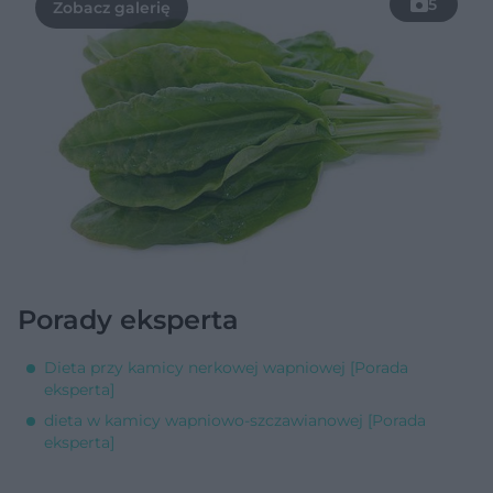
5
Porady eksperta
Dieta przy kamicy nerkowej wapniowej [Porada
eksperta]
dieta w kamicy wapniowo-szczawianowej [Porada
eksperta]