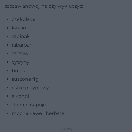
szczawianowej, należy wykluczyć:
czekoladę
kakao
szpinak
rabarbar
szczaw
cytryny
buraki
suszone figi
ostre przyprawy
alkohol
słodkie napoje
mocną kawę i herbatę.