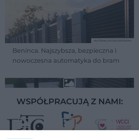
MATERIAŁ SPONSOROWANY
Beninca. Najszybsza, bezpieczna i
nowoczesna automatyka do bram
WSPÓŁPRACUJĄ Z NAMI: