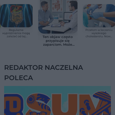
Regularne
Przełom w leczeniu
wypróżnienia mogą
wysokiego
zależeć od tej
cholesterolu. Nowa
Ten objaw często
witaminy. Odkrycie
terapia zmniejszyła
przypisuje się
zaskoczyło
LDL o ponad połowę
zaparciom. Może
naukowców
jednak wskazywać
na chorobę jelita
REDAKTOR NACZELNA
POLECA