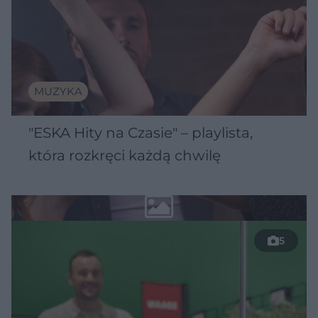
MUZYKA
"ESKA Hity na Czasie" – playlista,
która rozkręci każdą chwilę
5