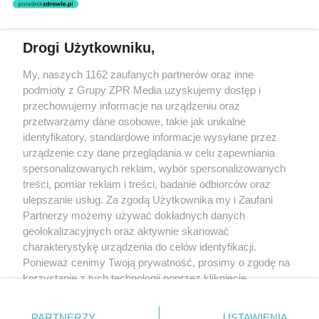
Drogi Użytkowniku,
Żaden utwór zamieszczony w serwisie nie może być powielany i
My, naszych 1162 zaufanych partnerów oraz inne
rozpowszechniany lub dalej rozpowszechniany w jakikolwiek sposób
(w tym także elektroniczny lub mechaniczny) na jakimkolwiek polu
podmioty z Grupy ZPR Media uzyskujemy dostęp i
eksploatacji w jakiejkolwiek formie, włącznie z umieszczaniem w
przechowujemy informacje na urządzeniu oraz
Internecie bez pisemnej zgody właściciela praw. Jakiekolwiek użycie
przetwarzamy dane osobowe, takie jak unikalne
lub wykorzystanie utworów w całości lub w części z naruszeniem
prawa, tzn. bez właściwej zgody, jest zabronione pod groźbą kary i
identyfikatory, standardowe informacje wysyłane przez
może być ścigane prawnie.
urządzenie czy dane przeglądania w celu zapewniania
spersonalizowanych reklam, wybór spersonalizowanych
treści, pomiar reklam i treści, badanie odbiorców oraz
ulepszanie usług. Za zgodą Użytkownika my i Zaufani
Partnerzy możemy używać dokładnych danych
geolokalizacyjnych oraz aktywnie skanować
charakterystykę urządzenia do celów identyfikacji.
O nas
Ponieważ cenimy Twoją prywatność, prosimy o zgodę na
korzystanie z tych technologii poprzez kliknięcie
Informacje prawne
„Akceptuję”. Zgoda jest dobrowolna i zawsze możesz ją
Nasze serwisy
zmienić/wycofać klikając przycisk ustawień prywatności
PARTNERZY
USTAWIENIA