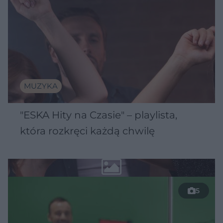
MUZYKA
"ESKA Hity na Czasie" – playlista,
która rozkręci każdą chwilę
5