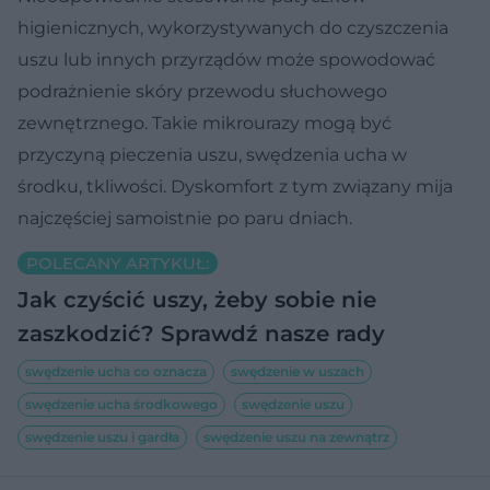
higienicznych, wykorzystywanych do czyszczenia
uszu lub innych przyrządów może spowodować
podrażnienie skóry przewodu słuchowego
zewnętrznego. Takie mikrourazy mogą być
przyczyną pieczenia uszu, swędzenia ucha w
środku, tkliwości. Dyskomfort z tym związany mija
najczęściej samoistnie po paru dniach.
POLECANY ARTYKUŁ:
Jak czyścić uszy, żeby sobie nie
zaszkodzić? Sprawdź nasze rady
swędzenie ucha co oznacza
swędzenie w uszach
swędzenie ucha środkowego
swędzenie uszu
swędzenie uszu i gardła
swędzenie uszu na zewnątrz