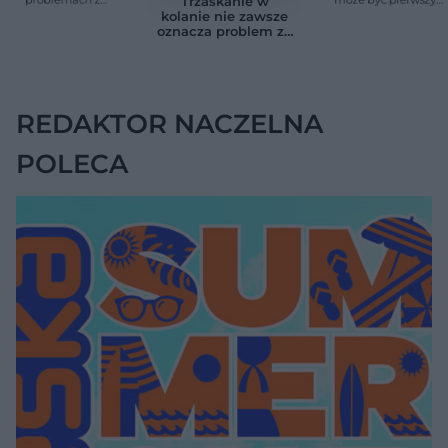
Trzaskanie w
nerkami. Ten
objaw RZS. Liczy się
kolanie nie zawsze
szczegół ma
szybka diagnoza
oznacza problem ze
znaczenie
stawem. Ten sygnał
zmienia sytuację.
REDAKTOR NACZELNA
POLECA