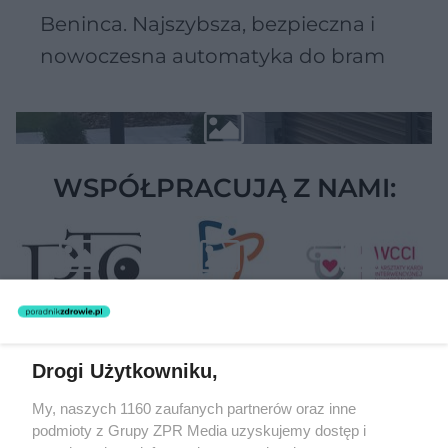
Beninca. Najszybsza, bezpieczna i
nowoczesna automatyka do bram
WSPÓŁPRACUJĄ Z NAMI:
Drogi Użytkowniku,
Żaden utwór zamieszczony w serwisie nie może być powielany i
My, naszych 1160 zaufanych partnerów oraz inne
rozpowszechniany lub dalej rozpowszechniany w jakikolwiek sposób
podmioty z Grupy ZPR Media uzyskujemy dostęp i
(w tym także elektroniczny lub mechaniczny) na jakimkolwiek polu