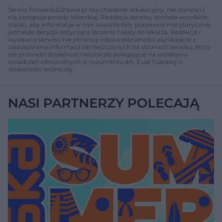
Serwis PoradnikZdrowie.pl ma charakter edukacyjny, nie stanowi i
nie zastępuje porady lekarskiej. Redakcja serwisu dokłada wszelkich
starań, aby informacje w nim zawarte były poprawne merytorycznie,
jednakże decyzja dotycząca leczenia należy do lekarza. Redakcja i
wydawca serwisu nie ponoszą odpowiedzialności wynikającej z
zastosowania informacji zamieszczonych na stronach serwisu, który
nie prowadzi działalności leczniczej polegającej na udzielaniu
świadczeń zdrowotnych w rozumieniu art. 3 ust 1 ustawy o
działalności leczniczej.
NASI PARTNERZY POLECAJĄ