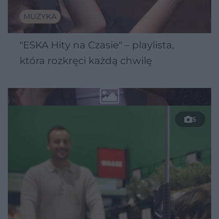
MUZYKA
"ESKA Hity na Czasie" – playlista,
która rozkręci każdą chwilę
5