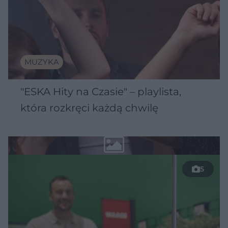
MUZYKA
"ESKA Hity na Czasie" – playlista,
która rozkręci każdą chwilę
5