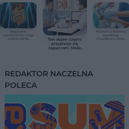
Regularne
Przełom w leczeniu
wypróżnienia mogą
wysokiego
zależeć od tej
cholesterolu. Nowa
Ten objaw często
witaminy. Odkrycie
terapia zmniejszyła
przypisuje się
zaskoczyło
LDL o ponad połowę
zaparciom. Może
naukowców
jednak wskazywać
na chorobę jelita
REDAKTOR NACZELNA
POLECA