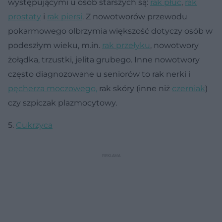
występującymi u osób starszych są:
rak płuc
,
rak
prostaty
i
rak piersi
. Z nowotworów przewodu
pokarmowego olbrzymia większość dotyczy osób w
podeszłym wieku, m.in.
rak przełyku
, nowotwory
żołądka, trzustki, jelita grubego. Inne nowotwory
często diagnozowane u seniorów to rak nerki i
pęcherza moczowego,
rak skóry (inne niż
czerniak
)
czy szpiczak plazmocytowy.
5.
Cukrzyca