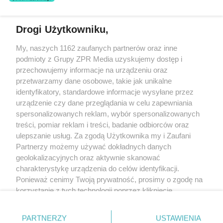
Drogi Użytkowniku,
Żaden utwór zamieszczony w serwisie nie może być powielany i
My, naszych 1162 zaufanych partnerów oraz inne
rozpowszechniany lub dalej rozpowszechniany w jakikolwiek sposób
(w tym także elektroniczny lub mechaniczny) na jakimkolwiek polu
podmioty z Grupy ZPR Media uzyskujemy dostęp i
eksploatacji w jakiejkolwiek formie, włącznie z umieszczaniem w
przechowujemy informacje na urządzeniu oraz
Internecie bez pisemnej zgody właściciela praw. Jakiekolwiek użycie
przetwarzamy dane osobowe, takie jak unikalne
lub wykorzystanie utworów w całości lub w części z naruszeniem
prawa, tzn. bez właściwej zgody, jest zabronione pod groźbą kary i
identyfikatory, standardowe informacje wysyłane przez
może być ścigane prawnie.
urządzenie czy dane przeglądania w celu zapewniania
spersonalizowanych reklam, wybór spersonalizowanych
treści, pomiar reklam i treści, badanie odbiorców oraz
ulepszanie usług. Za zgodą Użytkownika my i Zaufani
Partnerzy możemy używać dokładnych danych
geolokalizacyjnych oraz aktywnie skanować
charakterystykę urządzenia do celów identyfikacji.
O nas
Ponieważ cenimy Twoją prywatność, prosimy o zgodę na
korzystanie z tych technologii poprzez kliknięcie
Informacje prawne
„Akceptuję”. Zgoda jest dobrowolna i zawsze możesz ją
Nasze serwisy
zmienić/wycofać klikając przycisk ustawień prywatności
PARTNERZY
USTAWIENIA