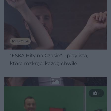
MUZYKA
"ESKA Hity na Czasie" – playlista,
która rozkręci każdą chwilę
5