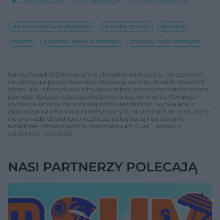
Jak rozpoznać, że to półpasiec? [Porada eksperta]
choroby wieku podeszłego
choroby starcze
geriatria
starość
choroby wieku starczego
choroby osób starszych
Serwis PoradnikZdrowie.pl ma charakter edukacyjny, nie stanowi i
nie zastępuje porady lekarskiej. Redakcja serwisu dokłada wszelkich
starań, aby informacje w nim zawarte były poprawne merytorycznie,
jednakże decyzja dotycząca leczenia należy do lekarza. Redakcja i
wydawca serwisu nie ponoszą odpowiedzialności wynikającej z
zastosowania informacji zamieszczonych na stronach serwisu, który
nie prowadzi działalności leczniczej polegającej na udzielaniu
świadczeń zdrowotnych w rozumieniu art. 3 ust 1 ustawy o
działalności leczniczej.
NASI PARTNERZY POLECAJĄ