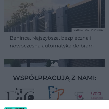
MATERIAŁ SPONSOROWANY
Beninca. Najszybsza, bezpieczna i
nowoczesna automatyka do bram
WSPÓŁPRACUJĄ Z NAMI: