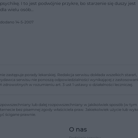
psychikę. I to jest podwójnie przykre, bo starzenie się duszy jest
dla wielu osób…
dodano 14-5-2007
nie zastępuje porady lekarskiej. Redakcja serwisu dokłada wszelkich stara
i wydawca serwisu nie ponoszą odpowiedzialności wynikającej z zastosowani
ń zdrowotnych w rozumieniu art. 3 ust 1 ustawy o działalności leczniczej.
zpowszechniany lub dalej rozpowszechniany w jakikolwiek sposób (w tym 
nternecie bez pisemnej zgody właściciela praw. Jakiekolwiek użycie lub wy
być ścigane prawnie.
O nas
Redakcja serwisu