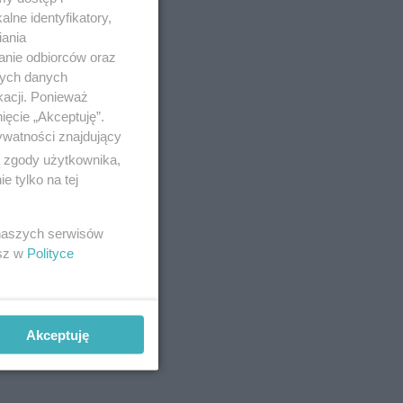
lne identyfikatory,
iania
anie odbiorców oraz
nych danych
kacji. Ponieważ
ięcie „Akceptuję”.
ywatności znajdujący
ą zgody użytkownika,
 tylko na tej
ów
 naszych serwisów
esz w
Polityce
Akceptuję