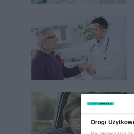
Drogi Użytkow
My, naszych 1162 zau